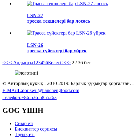
LSN-27
треска текшелері бар лосось
LSN-26
треска сүйектері бар үйрек
<<
< Алдыңғы
1
2
3
4
5
6
Келесі >
>>
2 / 36 бет
© Авторлық құқық - 2010-2019: Барлық құқықтар қорғалған.
-
E-MAiIL:
doriswu@tianchengfood.com
Телефон:
+86-536-5855263
GOG ҮШІН
Сиыр еті
Бисквиттер сериясы
Тауық еті