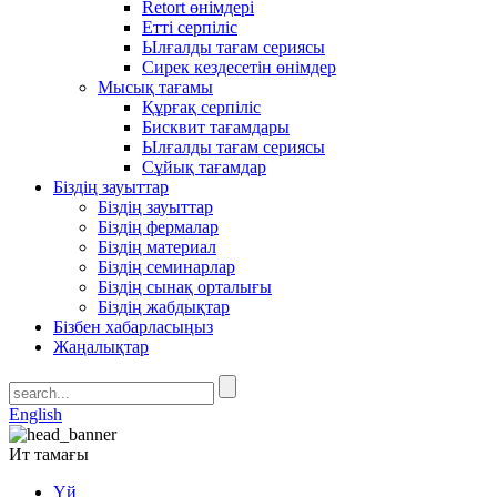
Retort өнімдері
Етті серпіліс
Ылғалды тағам сериясы
Сирек кездесетін өнімдер
Мысық тағамы
Құрғақ серпіліс
Бисквит тағамдары
Ылғалды тағам сериясы
Сұйық тағамдар
Біздің зауыттар
Біздің зауыттар
Біздің фермалар
Біздің материал
Біздің семинарлар
Біздің сынақ орталығы
Біздің жабдықтар
Бізбен хабарласыңыз
Жаңалықтар
English
Ит тамағы
Үй