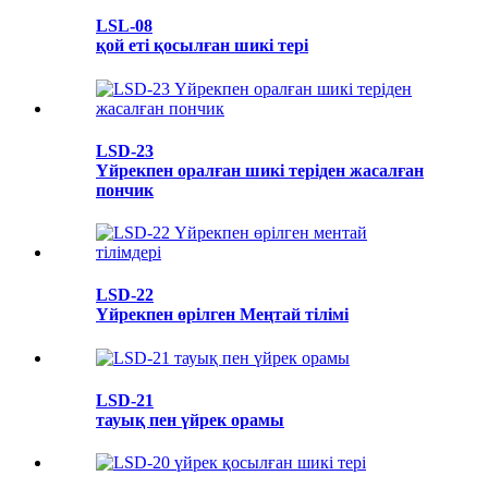
LSL-08
қой еті қосылған шикі тері
LSD-23
Үйрекпен оралған шикі теріден жасалған
пончик
LSD-22
Үйрекпен өрілген Меңтай тілімі
LSD-21
тауық пен үйрек орамы