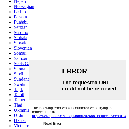
Nepali
Norwegian
Pashto
Persian
Punjabi
Serbian
Sesotho
Sinhala
Slovak
Slovenian
Somali
Samoan
Scots Gaelic
Shona
Sindhi
Sundanese
Swahili
Tajik
Tamil
Telugu
Thai
Ukrainian
Urdu
Uzbek
Vietnamese