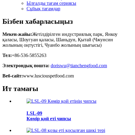
Ылғалды тағам сериясы
Сұйық тағамдар
Бізбен хабарласыңыз
Мекен-жайы:
Жетілдірілген индустриялық парк, Янкоу
қаласы, Шоугуан қаласы, Шаньдун, Қытай (Чжунсин
жолының оңтүстігі, Чуанбо жолының шығысы)
Тел:
+86-536-5855263
Электрондық пошта:
doriswu@tianchengfood.com
Веб-сайт:
www.lusciouspetfood.com
Ит тамағы
LSL-09
Көмір қой еті чипсы