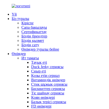
Үй
Біз туралы
Кіріспе
Сапа бақылауы
Сертификаттау
Біздің брендтер
Біздің қызмет
Біздің сату
Өнімдер туралы бейне
Өнімдер
Ит тамағы
Тауық еті
Duck Jerky сериясы
Сиыр еті
Қозы етін сериал
Витаминдік өнімдер
Стик шұжық сериясы
Бисквиттер сериясы
Тіс шайнау сериясы
Қоян өнімдері
Балық терісі сериясы
FD өнімдері