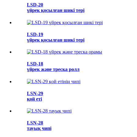
LSD-20
үйрек қосылған шикі тері
LSD-19
үйрек қосылған шикі тері
LSD-18
үйрек және треска ролл
LSN-29
қой еті
LSN-28
тауық чипі