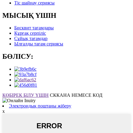
Тіс шайнау сериясы
МЫСЫҚ ҮШІН
Бисквит тағамдары
Құрғақ серпіліс
Сұйық тағамдар
Ылғалды тағам сериясы
БӨЛІСУ:
КӨБІРЕК БІЛУ ҮШІН
СККАНА НЕМЕСЕ КОД
Электрондық поштаны жіберу
x