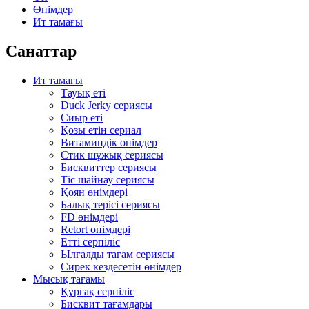
Өнімдер
Ит тамағы
Санаттар
Ит тамағы
Тауық еті
Duck Jerky сериясы
Сиыр еті
Қозы етін сериал
Витаминдік өнімдер
Стик шұжық сериясы
Бисквиттер сериясы
Тіс шайнау сериясы
Қоян өнімдері
Балық терісі сериясы
FD өнімдері
Retort өнімдері
Етті серпіліс
Ылғалды тағам сериясы
Сирек кездесетін өнімдер
Мысық тағамы
Құрғақ серпіліс
Бисквит тағамдары