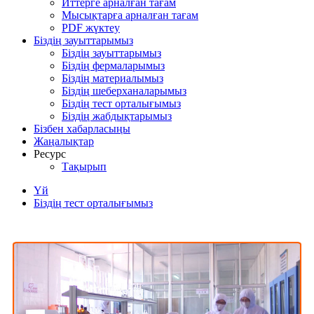
Иттерге арналған тағам
Мысықтарға арналған тағам
PDF жүктеу
Біздің зауыттарымыз
Біздің зауыттарымыз
Біздің фермаларымыз
Біздің материалымыз
Біздің шеберханаларымыз
Біздің тест орталығымыз
Біздің жабдықтарымыз
Бізбен хабарласыңы
Жаңалықтар
Ресурс
Тақырып
Үй
Біздің тест орталығымыз