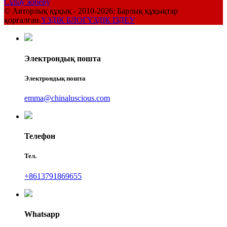
Сұрау жіберу
© Авторлық құқық - 2010-2026: Барлық құқықтар
қорғалған.
ҮЗДІК БЛОГ
ҮЗДІК ІЗДЕУ
Электрондық пошта
Электрондық пошта
emma@chinaluscious.com
Телефон
Тел.
+8613791869655
Whatsapp