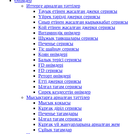
Өнімдер
Иттерге арналған тәттілер
Тауық етінен жасалған джеки сериясы
Үйрек тәрізді джерки сериясы
Сиыр етінен жасалған қырыққабат сериясы
Қой етінен жасалған джерки сериясы
Витаминдік өнімдер
Шұжық таяқшалары сериясы
Печенье сериясы
Тіс шайнау сериясы
Қоян өнімдері
Балық терісі сериясы
FD өнімдері
FD сериясы
Реторт өнімдері
Етті джерки сериясы
Ылғал тағам сериясы
Сирек кездесетін өнімдер
Мысықтарға арналған тәттілер
Мысық қоқысы
Құрғақ діріл сериясы
Печенье тағамдары
Ылғал тағам сериясы
Құрғақ үй жануарларына арналған жем
Сұйық тағамдар