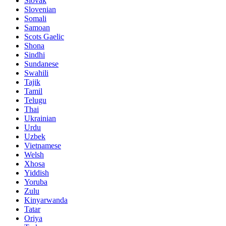
Slovak
Slovenian
Somali
Samoan
Scots Gaelic
Shona
Sindhi
Sundanese
Swahili
Tajik
Tamil
Telugu
Thai
Ukrainian
Urdu
Uzbek
Vietnamese
Welsh
Xhosa
Yiddish
Yoruba
Zulu
Kinyarwanda
Tatar
Oriya