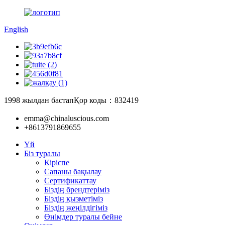
English
1998 жылдан бастап
Қор коды：832419
emma@chinaluscious.com
+8613791869655
Үй
Біз туралы
Кіріспе
Сапаны бақылау
Сертификаттау
Біздің брендтеріміз
Біздің қызметіміз
Біздің жеңілдігіміз
Өнімдер туралы бейне