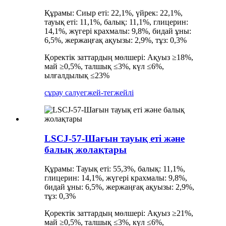
Құрамы: Сиыр еті: 22,1%, үйрек: 22,1%,
тауық еті: 11,1%, балық: 11,1%, глицерин:
14,1%, жүгері крахмалы: 9,8%, бидай ұны:
6,5%, жержаңғақ ақуызы: 2,9%, тұз: 0,3%
Қоректік заттардың мөлшері: Ақуыз ≥18%,
май ≥0,5%, талшық ≤3%, күл ≤6%,
ылғалдылық ≤23%
сұрау салу
егжей-тегжейлі
LSCJ-57-Шағын тауық еті және
балық жолақтары
Құрамы: Тауық еті: 55,3%, балық: 11,1%,
глицерин: 14,1%, жүгері крахмалы: 9,8%,
бидай ұны: 6,5%, жержаңғақ ақуызы: 2,9%,
тұз: 0,3%
Қоректік заттардың мөлшері: Ақуыз ≥21%,
май ≥0,5%, талшық ≤3%, күл ≤6%,