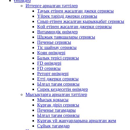
Өнімдер
Иттерге арналған тәттілер
Тауық етінен жасалған джеки сериясы
Үйрек тәрізді джерки сериясы
Сиыр етінен жасалған қырыққабат сериясы
Қой етінен жасалған джерки сериясы
Витаминдік өнімдер
Шұжық таяқшалары сериясы
Печенье сериясы
Тіс шайнау сериясы
Қоян өнімдері
Балық терісі сериясы
FD өнімдері
FD сериясы
Реторт өнімдері
Етті джерки сериясы
Ылғал тағам сериясы
Сирек кездесетін өнімдер
Мысықтарға арналған тәттілер
Мысық қоқысы
Құрғақ діріл сериясы
Печенье тағамдары
Ылғал тағам сериясы
Құрғақ үй жануарларына арналған жем
Сұйық тағамдар