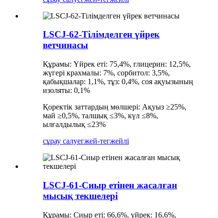
LSCJ-62-Тілімделген үйрек
ветчинасы
Құрамы: Үйрек еті: 75,4%, глицерин: 12,5%,
жүгері крахмалы: 7%, сорбитол: 3,5%,
қабықшалар: 1,1%, тұз: 0,4%, соя ақуызының
изоляты: 0,1%
Қоректік заттардың мөлшері: Ақуыз ≥25%,
май ≥0,5%, талшық ≤3%, күл ≤8%,
ылғалдылық ≤23%
сұрау салу
егжей-тегжейлі
LSCJ-61-Сиыр етінен жасалған
мысық текшелері
Құрамы: Сиыр еті: 66,6%, үйрек: 16,6%,