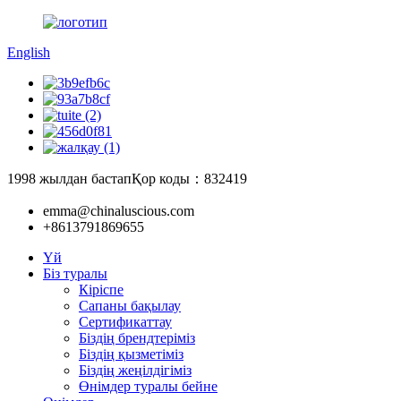
English
1998 жылдан бастап
Қор коды：832419
emma@chinaluscious.com
+8613791869655
Үй
Біз туралы
Кіріспе
Сапаны бақылау
Сертификаттау
Біздің брендтеріміз
Біздің қызметіміз
Біздің жеңілдігіміз
Өнімдер туралы бейне