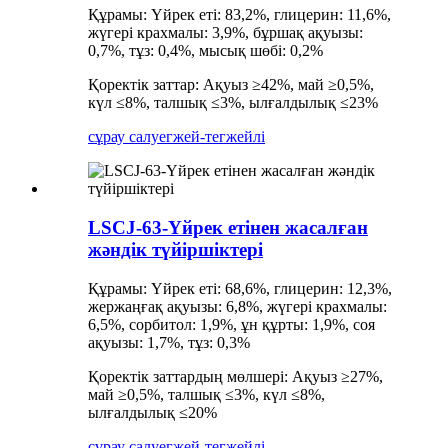
Құрамы: Үйрек еті: 83,2%, глицерин: 11,6%,
жүгері крахмалы: 3,9%, бұршақ ақуызы:
0,7%, тұз: 0,4%, мысық шөбі: 0,2%
Қоректік заттар: Ақуыз ≥42%, май ≥0,5%,
күл ≤8%, талшық ≤3%, ылғалдылық ≤23%
сұрау салу
егжей-тегжейлі
LSCJ-63-Үйрек етінен жасалған
жәндік түйіршіктері
Құрамы: Үйрек еті: 68,6%, глицерин: 12,3%,
жержаңғақ ақуызы: 6,8%, жүгері крахмалы:
6,5%, сорбитол: 1,9%, ұн құрты: 1,9%, соя
ақуызы: 1,7%, тұз: 0,3%
Қоректік заттардың мөлшері: Ақуыз ≥27%,
май ≥0,5%, талшық ≤3%, күл ≤8%,
ылғалдылық ≤20%
сұрау салу
егжей-тегжейлі