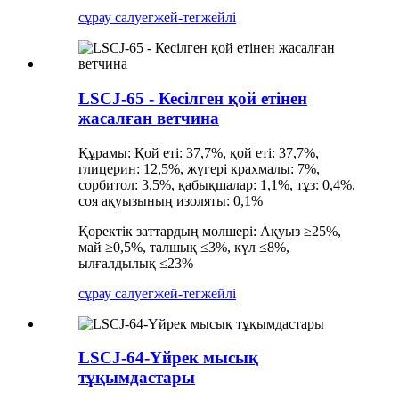
сұрау салу
егжей-тегжейлі
LSCJ-65 - Кесілген қой етінен
жасалған ветчина
Құрамы: Қой еті: 37,7%, қой еті: 37,7%,
глицерин: 12,5%, жүгері крахмалы: 7%,
сорбитол: 3,5%, қабықшалар: 1,1%, тұз: 0,4%,
соя ақуызының изоляты: 0,1%
Қоректік заттардың мөлшері: Ақуыз ≥25%,
май ≥0,5%, талшық ≤3%, күл ≤8%,
ылғалдылық ≤23%
сұрау салу
егжей-тегжейлі
LSCJ-64-Үйрек мысық
тұқымдастары