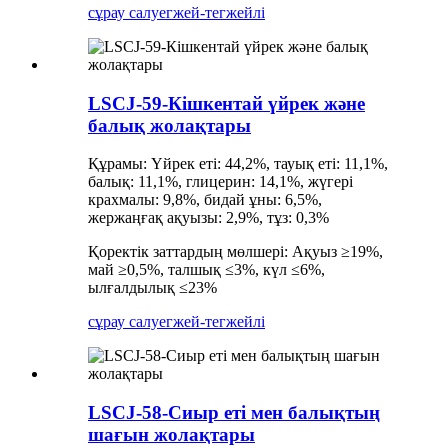
сұрау салу
егжей-тегжейлі
LSCJ-59-Кішкентай үйрек және
балық жолақтары
Құрамы: Үйрек еті: 44,2%, тауық еті: 11,1%,
балық: 11,1%, глицерин: 14,1%, жүгері
крахмалы: 9,8%, бидай ұны: 6,5%,
жержаңғақ ақуызы: 2,9%, тұз: 0,3%
Қоректік заттардың мөлшері: Ақуыз ≥19%,
май ≥0,5%, талшық ≤3%, күл ≤6%,
ылғалдылық ≤23%
сұрау салу
егжей-тегжейлі
LSCJ-58-Сиыр еті мен балықтың
шағын жолақтары