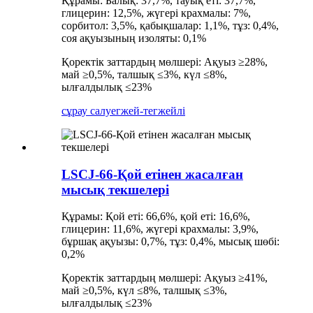
Құрамы: Балық: 37,7%, тауық еті: 37,7%,
глицерин: 12,5%, жүгері крахмалы: 7%,
сорбитол: 3,5%, қабықшалар: 1,1%, тұз: 0,4%,
соя ақуызының изоляты: 0,1%
Қоректік заттардың мөлшері: Ақуыз ≥28%,
май ≥0,5%, талшық ≤3%, күл ≤8%,
ылғалдылық ≤23%
сұрау салу
егжей-тегжейлі
LSCJ-66-Қой етінен жасалған
мысық текшелері
Құрамы: Қой еті: 66,6%, қой еті: 16,6%,
глицерин: 11,6%, жүгері крахмалы: 3,9%,
бұршақ ақуызы: 0,7%, тұз: 0,4%, мысық шөбі:
0,2%
Қоректік заттардың мөлшері: Ақуыз ≥41%,
май ≥0,5%, күл ≤8%, талшық ≤3%,
ылғалдылық ≤23%