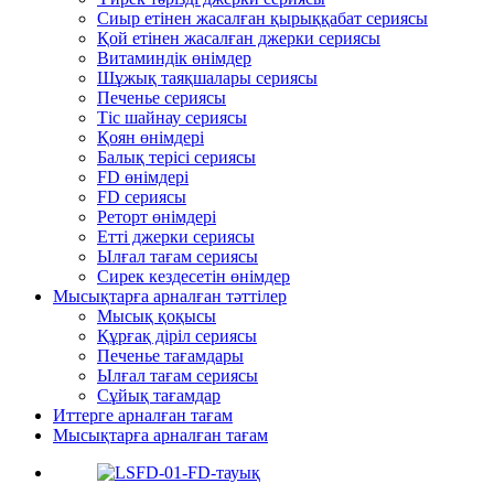
Сиыр етінен жасалған қырыққабат сериясы
Қой етінен жасалған джерки сериясы
Витаминдік өнімдер
Шұжық таяқшалары сериясы
Печенье сериясы
Тіс шайнау сериясы
Қоян өнімдері
Балық терісі сериясы
FD өнімдері
FD сериясы
Реторт өнімдері
Етті джерки сериясы
Ылғал тағам сериясы
Сирек кездесетін өнімдер
Мысықтарға арналған тәттілер
Мысық қоқысы
Құрғақ діріл сериясы
Печенье тағамдары
Ылғал тағам сериясы
Сұйық тағамдар
Иттерге арналған тағам
Мысықтарға арналған тағам