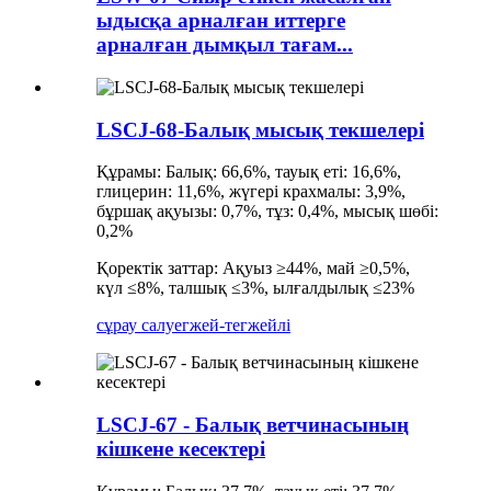
ыдысқа арналған иттерге
арналған дымқыл тағам...
LSCJ-68-Балық мысық текшелері
Құрамы: Балық: 66,6%, тауық еті: 16,6%,
глицерин: 11,6%, жүгері крахмалы: 3,9%,
бұршақ ақуызы: 0,7%, тұз: 0,4%, мысық шөбі:
0,2%
Қоректік заттар: Ақуыз ≥44%, май ≥0,5%,
күл ≤8%, талшық ≤3%, ылғалдылық ≤23%
сұрау салу
егжей-тегжейлі
LSCJ-67 - Балық ветчинасының
кішкене кесектері