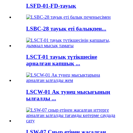
LSFD-01-FD-тауық
LSBC-28 тауық еті балықпен...
LSCT-01 тауық түтікшесіне
арналған қапшық ...
LSCW-01 Ақ тунец мысығының
ылғалды ...
LSW-07 Сиыр етінен жасалған