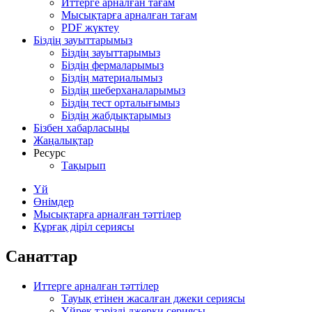
Иттерге арналған тағам
Мысықтарға арналған тағам
PDF жүктеу
Біздің зауыттарымыз
Біздің зауыттарымыз
Біздің фермаларымыз
Біздің материалымыз
Біздің шеберханаларымыз
Біздің тест орталығымыз
Біздің жабдықтарымыз
Бізбен хабарласыңы
Жаңалықтар
Ресурс
Тақырып
Үй
Өнімдер
Мысықтарға арналған тәттілер
Құрғақ діріл сериясы
Санаттар
Иттерге арналған тәттілер
Тауық етінен жасалған джеки сериясы
Үйрек тәрізді джерки сериясы