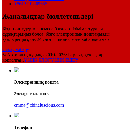
+8613791869655
Жаңалықтар бюллетеньдері
Біздің өнімдеріміз немесе бағалар тізіміміз туралы
сұрақтарыңыз болса, бізге электрондық поштаңызды
қалдырыңыз, біз 24 сағат ішінде сізбен хабарласамыз.
Сұрау жіберу
© Авторлық құқық - 2010-2026: Барлық құқықтар
қорғалған.
ҮЗДІК БЛОГ
ҮЗДІК ІЗДЕУ
Электрондық пошта
Электрондық пошта
emma@chinaluscious.com
Телефон