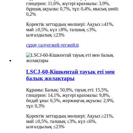
глицерин: 11,6%, жүгері крахмалы: 3,9%,
бұршақ ақуызы: 0,7%, тұз: 0,4%, мысық шөбі:
0,2%
Қоректік заттардың мөлшері: Ақуыз ≥41%,
май ≥0,5%, күл ≤8%, талшық ≤3%,
ылғалдылық ≤23%
сұрау салу
егжей-тегжейлі
LSCJ-60-Кішкентай тауық еті мен
балық жолақтары
Құрамы: Балық: 50,9%, тауық еті: 15,5%,
глицерин: 14,1%, жүгері крахмалы: 9,8%,
бидай ұны: 6,5%, жержаңғақ ақуызы: 2,9%,
тұз: 0,3%
Қоректік заттардың мөлшері: Ақуыз ≥21%,
май ≥0,5%, талшық ≤3%, күл ≤6%,
ылғалдылық ≤23%