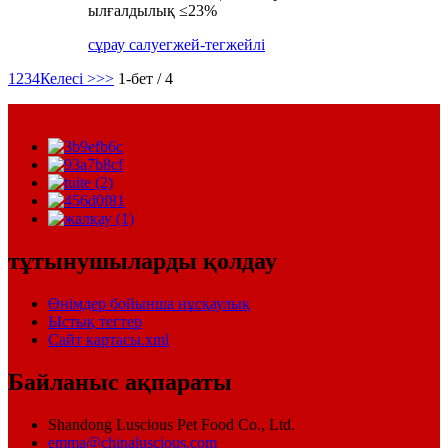
ылғалдылық ≤23%
сұрау салу
егжей-тегжейлі
1
2
3
4
Келесі >
>>
1-бет / 4
тұтынушыларды қолдау
Өнімдер бойынша нұсқаулық
Ыстық тегтер
Сайт картасы.xml
Байланыс ақпараты
Shandong Luscious Pet Food Co., Ltd.
emma@chinaluscious.com