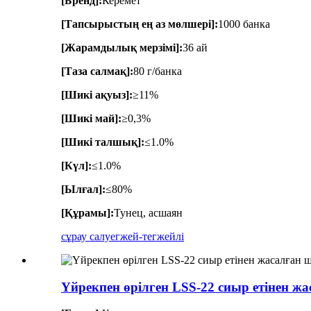
[Бренд]:
Керемет
[Тапсырыстың ең аз мөлшері]:
1000 банка
[Жарамдылық мерзімі]:
36 ай
[Таза салмақ]:
80 г/банка
[Шикі ақуыз]:
≥11%
[Шикі май]:
≥0,3%
[Шикі талшық]:
≤1.0%
[Күл]:
≤1.0%
[Ылғал]:
≤80%
[Құрамы]:
Тунец, асшаян
сұрау салу
егжей-тегжейлі
Үйрекпен өрілген LSS-22 сиыр етінен 