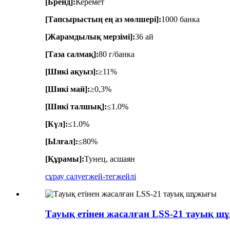
[Бренд]:
Керемет
[Тапсырыстың ең аз мөлшері]:
1000 банка
[Жарамдылық мерзімі]:
36 ай
[Таза салмақ]:
80 г/банка
[Шикі ақуыз]:
≥11%
[Шикі май]:
≥0,3%
[Шикі талшық]:
≤1.0%
[Күл]:
≤1.0%
[Ылғал]:
≤80%
[Құрамы]:
Тунец, асшаян
сұрау салу
егжей-тегжейлі
Тауық етінен жасалған LSS-21 тауық 