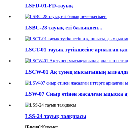
LSFD-01-FD-тауық
LSBC-28 тауық еті балықпен...
LSCT-01 тауық түтікшесіне арналған қап
LSCW-01 Ақ тунец мысығының ылғалды 
LSW-07 Сиыр етінен жасалған ыдысқа а
LSS-24 тауық таяқшасы
[Бренд]:
Керемет