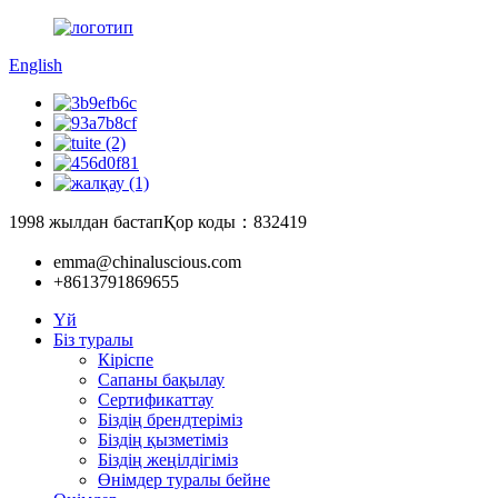
English
1998 жылдан бастап
Қор коды：832419
emma@chinaluscious.com
+8613791869655
Үй
Біз туралы
Кіріспе
Сапаны бақылау
Сертификаттау
Біздің брендтеріміз
Біздің қызметіміз
Біздің жеңілдігіміз
Өнімдер туралы бейне