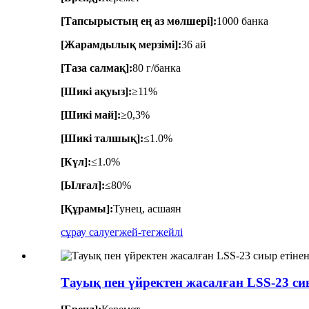
[Тапсырыстың ең аз мөлшері]:
1000 банка
[Жарамдылық мерзімі]:
36 ай
[Таза салмақ]:
80 г/банка
[Шикі ақуыз]:
≥11%
[Шикі май]:
≥0,3%
[Шикі талшық]:
≤1.0%
[Күл]:
≤1.0%
[Ылғал]:
≤80%
[Құрамы]:
Тунец, асшаян
сұрау салу
егжей-тегжейлі
Тауық пен үйректен жасалған LSS-23 с