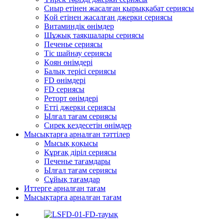
Сиыр етінен жасалған қырыққабат сериясы
Қой етінен жасалған джерки сериясы
Витаминдік өнімдер
Шұжық таяқшалары сериясы
Печенье сериясы
Тіс шайнау сериясы
Қоян өнімдері
Балық терісі сериясы
FD өнімдері
FD сериясы
Реторт өнімдері
Етті джерки сериясы
Ылғал тағам сериясы
Сирек кездесетін өнімдер
Мысықтарға арналған тәттілер
Мысық қоқысы
Құрғақ діріл сериясы
Печенье тағамдары
Ылғал тағам сериясы
Сұйық тағамдар
Иттерге арналған тағам
Мысықтарға арналған тағам