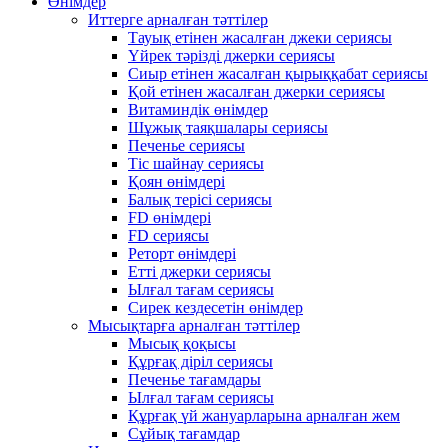
Өнімдер
Иттерге арналған тәттілер
Тауық етінен жасалған джеки сериясы
Үйрек тәрізді джерки сериясы
Сиыр етінен жасалған қырыққабат сериясы
Қой етінен жасалған джерки сериясы
Витаминдік өнімдер
Шұжық таяқшалары сериясы
Печенье сериясы
Тіс шайнау сериясы
Қоян өнімдері
Балық терісі сериясы
FD өнімдері
FD сериясы
Реторт өнімдері
Етті джерки сериясы
Ылғал тағам сериясы
Сирек кездесетін өнімдер
Мысықтарға арналған тәттілер
Мысық қоқысы
Құрғақ діріл сериясы
Печенье тағамдары
Ылғал тағам сериясы
Құрғақ үй жануарларына арналған жем
Сұйық тағамдар