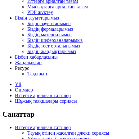
Иттерге арналған тағам
Мысықтарға арналған тағам
PDF жүктеу
Біздің зауыттарымыз
Біздің зауыттарымыз
Біздің фермаларымыз
Біздің материалымыз
Біздің шеберханаларымыз
Біздің тест орталығымыз
Біздің жабдықтарымыз
Бізбен хабарласыңы
Жаңалықтар
Ресурс
Тақырып
Үй
Өнімдер
Иттерге арналған тәттілер
Шұжық таяқшалары сериясы
Санаттар
Иттерге арналған тәттілер
Тауық етінен жасалған джеки сериясы
Үйрек тәрізді джерки сериясы