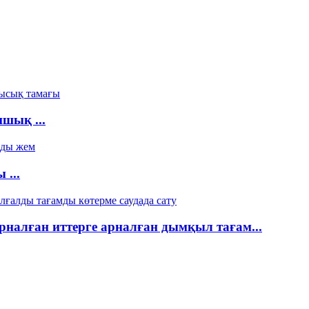
шық ...
...
рналған иттерге арналған дымқыл тағам...