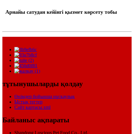
Арнайы сатудан кейінгі қызмет көрсету тобы
тұтынушыларды қолдау
Өнімдер бойынша нұсқаулық
Ыстық тегтер
Сайт картасы.xml
Байланыс ақпараты
Shandong Luscious Pet Food Co., Ltd.