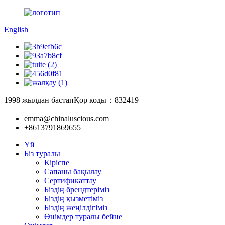
English
1998 жылдан бастап
Қор коды：832419
emma@chinaluscious.com
+8613791869655
Үй
Біз туралы
Кіріспе
Сапаны бақылау
Сертификаттау
Біздің брендтеріміз
Біздің қызметіміз
Біздің жеңілдігіміз
Өнімдер туралы бейне