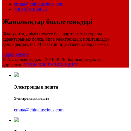
emma@chinaluscious.com
+8613791869655
Жаңалықтар бюллетеньдері
Біздің өнімдеріміз немесе бағалар тізіміміз туралы
сұрақтарыңыз болса, бізге электрондық поштаңызды
қалдырыңыз, біз 24 сағат ішінде сізбен хабарласамыз.
Сұрау жіберу
© Авторлық құқық - 2010-2026: Барлық құқықтар
қорғалған.
ҮЗДІК БЛОГ
ҮЗДІК ІЗДЕУ
Электрондық пошта
Электрондық пошта
emma@chinaluscious.com