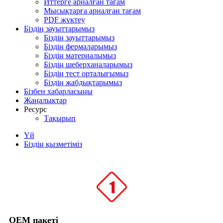
Иттерге арналған тағам
Мысықтарға арналған тағам
PDF жүктеу
Біздің зауыттарымыз
Біздің зауыттарымыз
Біздің фермаларымыз
Біздің материалымыз
Біздің шеберханаларымыз
Біздің тест орталығымыз
Біздің жабдықтарымыз
Бізбен хабарласыңы
Жаңалықтар
Ресурс
Тақырып
Үй
Біздің қызметіміз
OEM пакеті