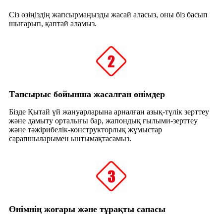
Сіз өзіңіздің жапсырмаңызды жасай аласыз, оны біз басып
шығарып, қаптай аламыз.
Тапсырыс бойынша жасалған өнімдер
Бізде Қытай үй жануарларына арналған азық-түлік зерттеу
және дамыту орталығы бар, жапондық ғылыми-зерттеу
және тәжірибелік-конструкторлық жұмыстар
сарапшыларымен ынтымақтасамыз.
Өнімнің жоғары және тұрақты сапасы