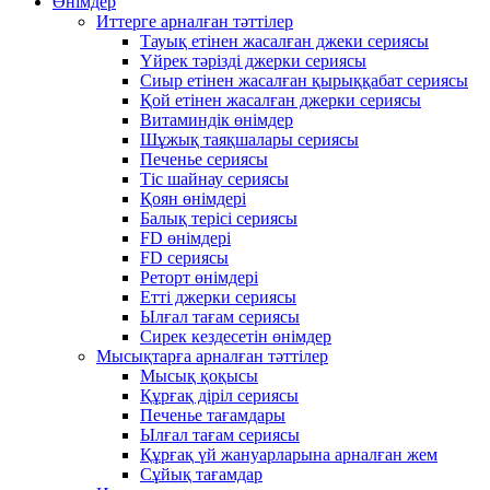
Өнімдер
Иттерге арналған тәттілер
Тауық етінен жасалған джеки сериясы
Үйрек тәрізді джерки сериясы
Сиыр етінен жасалған қырыққабат сериясы
Қой етінен жасалған джерки сериясы
Витаминдік өнімдер
Шұжық таяқшалары сериясы
Печенье сериясы
Тіс шайнау сериясы
Қоян өнімдері
Балық терісі сериясы
FD өнімдері
FD сериясы
Реторт өнімдері
Етті джерки сериясы
Ылғал тағам сериясы
Сирек кездесетін өнімдер
Мысықтарға арналған тәттілер
Мысық қоқысы
Құрғақ діріл сериясы
Печенье тағамдары
Ылғал тағам сериясы
Құрғақ үй жануарларына арналған жем
Сұйық тағамдар