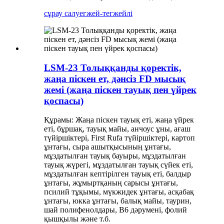
сұрау салу
егжей-тегжейлі
LSM-23 Толыққанды қоректік,
жаңа піскен ет, дәнсіз FD мысық
жемі (жаңа піскен тауық пен үйрек
қоспасы)
Құрамы: Жаңа піскен тауық еті, жаңа үйрек
еті, бұршақ, тауық майы, анчоус ұны, ағаш
түйіршіктері, First Rufa түйіршіктері, картоп
ұнтағы, сыра ашытқысының ұнтағы,
мұздатылған тауық бауыры, мұздатылған
тауық жүрегі, мұздатылған тауық сүйек еті,
мұздатылған кептірілген тауық еті, балдыр
ұнтағы, жұмыртқаның сарысы ұнтағы,
псилий тұқымы, мүкжидек ұнтағы, асқабақ
ұнтағы, юкка ұнтағы, балық майы, таурин,
шай полифенолдары, В6 дәрумені, фолий
қышқылы және т.б.