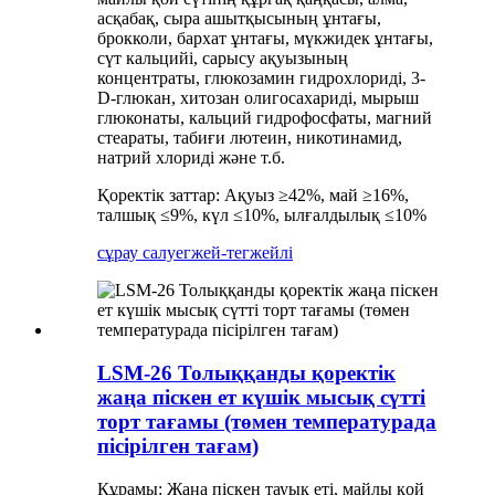
асқабақ, сыра ашытқысының ұнтағы,
брокколи, бархат ұнтағы, мүкжидек ұнтағы,
сүт кальцийі, сарысу ақуызының
концентраты, глюкозамин гидрохлориді, 3-
D-глюкан, хитозан олигосахариді, мырыш
глюконаты, кальций гидрофосфаты, магний
стеараты, табиғи лютеин, никотинамид,
натрий хлориді және т.б.
Қоректік заттар: Ақуыз ≥42%, май ≥16%,
талшық ≤9%, күл ≤10%, ылғалдылық ≤10%
сұрау салу
егжей-тегжейлі
LSM-26 Толыққанды қоректік
жаңа піскен ет күшік мысық сүтті
торт тағамы (төмен температурада
пісірілген тағам)
Құрамы: Жаңа піскен тауық еті, майлы қой