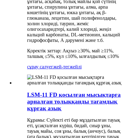
ұнтағы, асқабақ, толық майлы қой сүтінің
ұнтағы, спирулина ұнтағы, алма, арпа
көшетінің ұнтағы, юкка ұнтағы, ақ β-
глюканаза, лецитин, шай полифенолдары,
холин хлориді, таурин, жеміс
олигосахаридтері, калий хлориді, жеңіл
кальций карбонаты, DL-метионин, кальций
гидрофосфаты, А дәрумені және т.б.
Қоректік заттар: Ақуыз ≥30%, май ≥11%,
талшық ≤5%, күл ≤10%, ылғалдылық ≤10%
сұрау салу
егжей-тегжейлі
LSM-11 FD қосылған мысықтарға
арналған толыққанды тағамдық
құрғақ азық
Құрамы: Сүйекті еті бар мұздатылған тауық
еті, ұсақталған күріш, бидай, сиыр ұны,
тауық майы, соя ұны, балық (анчоус), балық
(ата балық), мұздатылған кептірілген тауық