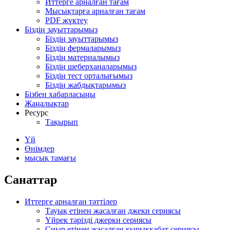
Иттерге арналған тағам
Мысықтарға арналған тағам
PDF жүктеу
Біздің зауыттарымыз
Біздің зауыттарымыз
Біздің фермаларымыз
Біздің материалымыз
Біздің шеберханаларымыз
Біздің тест орталығымыз
Біздің жабдықтарымыз
Бізбен хабарласыңы
Жаңалықтар
Ресурс
Тақырып
Үй
Өнімдер
мысық тамағы
Санаттар
Иттерге арналған тәттілер
Тауық етінен жасалған джеки сериясы
Үйрек тәрізді джерки сериясы
Сиыр етінен жасалған қырыққабат сериясы