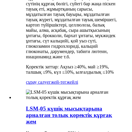
сүтінің құрғақ бөлігі, сүйегі бар жаңа піскен
тауық еті, жұмыртқаның сарысы,
мұздатылған тауық бауыры, мұздатылған
тауық жүрегі, мұздатылған тауық шеміршегі,
картоп түйіршіктері, целлюлоза, балық
майы, алма, асқабақ, сыра ашытқысының
ұнтағы, брокколи, бархат ұнтағы, мүкжидек
ұнтағы, сүт кальцийі, қой уыз сүті,
глюкозамин гидрохлориді, кальций
глюконаты, дәрумендер, табиғи лютеин,
ниацинамид және т.б.
Қоректік заттар: Ақуыз ≥40%, май ≥19%,
талшық ≤9%, күл ≤10%, ылғалдылық ≤10%
сұрау салу
егжей-тегжейлі
LSM-05 күшік мысықтарына
арналған толық қоректік құрғақ
жем