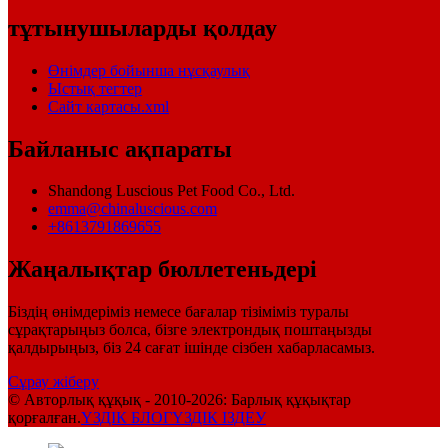
тұтынушыларды қолдау
Өнімдер бойынша нұсқаулық
Ыстық тегтер
Сайт картасы.xml
Байланыс ақпараты
Shandong Luscious Pet Food Co., Ltd.
emma@chinaluscious.com
+8613791869655
Жаңалықтар бюллетеньдері
Біздің өнімдеріміз немесе бағалар тізіміміз туралы
сұрақтарыңыз болса, бізге электрондық поштаңызды
қалдырыңыз, біз 24 сағат ішінде сізбен хабарласамыз.
Сұрау жіберу
© Авторлық құқық - 2010-2026: Барлық құқықтар
қорғалған.
ҮЗДІК БЛОГ
ҮЗДІК ІЗДЕУ