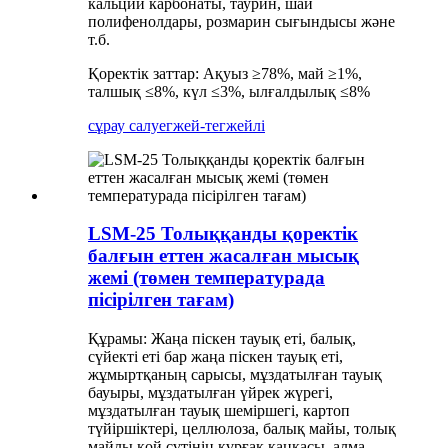
кальций карбонаты, таурин, шай
полифенолдары, розмарин сығындысы және
т.б.
Қоректік заттар: Ақуыз ≥78%, май ≥1%,
талшық ≤8%, күл ≤3%, ылғалдылық ≤8%
сұрау салу
егжей-тегжейлі
LSM-25 Толыққанды қоректік
балғын еттен жасалған мысық
жемі (төмен температурада
пісірілген тағам)
Құрамы: Жаңа піскен тауық еті, балық,
сүйекті еті бар жаңа піскен тауық еті,
жұмыртқаның сарысы, мұздатылған тауық
бауыры, мұздатылған үйрек жүрегі,
мұздатылған тауық шеміршегі, картоп
түйіршіктері, целлюлоза, балық майы, толық
майлы қой сүтінің құрғақ қаңқасы, алма,