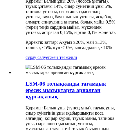
Құрамы: Балық ұны 20% (лосось ұнтағы),
тауық ұнтағы 14%, сиыр сүйегінің ұны 5%,
тапиока ұнтағы, сыра ашытқысының
ұнтағы, тауық бауырының ұнтағы, асқабақ,
алмұрт, спирулина ұнтағы, балық майы 0,5%
(терең теңіз сардина майы), мүкжидек
ұнтағы, астрагал 0,15%, ырғай 0,1% және т.б.
Қоректік заттар: Ақуыз ≥26%, май ≥13%,
талшық ≤5%, күл ≤10%, ылғалдылық ≤10%
сұрау салу
егжей-тегжейлі
LSM-06 толыққанды тағамдық
ересек мысықтарға арналған
құрғақ азық
Құрамы: Балық ұны (тунец ұны), тауық ұны,
сиыр сүйегінің ұны (қабыршықты қоса
алғанда), қоңыр күріш, тауық майы, тапиока
ұны, сыра ашытқысының ұнтағы,
мұздатылған тауық еті, тауық бауырының