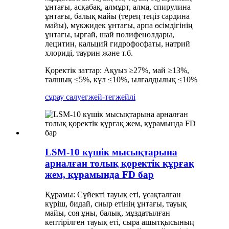
ұнтағы, асқабақ, алмұрт, алма, спирулина
ұнтағы, балық майы (терең теңіз сардина
майы), мүкжидек ұнтағы, арпа өсімдігінің
ұнтағы, ырғай, шай полифенолдары,
лецитин, кальций гидрофосфаты, натрий
хлориді, таурин және т.б.
Қоректік заттар: Ақуыз ≥27%, май ≥13%,
талшық ≤5%, күл ≤10%, ылғалдылық ≤10%
сұрау салу
егжей-тегжейлі
LSM-10 күшік мысықтарына
арналған толық қоректік құрғақ
жем, құрамында FD бар
Құрамы: Сүйекті тауық еті, ұсақталған
күріш, бидай, сиыр етінің ұнтағы, тауық
майы, соя ұны, балық, мұздатылған
кептірілген тауық еті, сыра ашытқысының