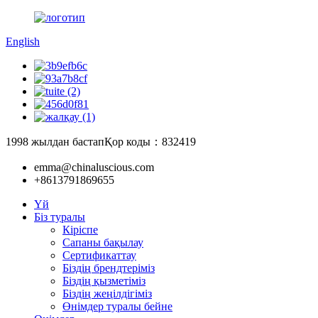
English
1998 жылдан бастап
Қор коды：832419
emma@chinaluscious.com
+8613791869655
Үй
Біз туралы
Кіріспе
Сапаны бақылау
Сертификаттау
Біздің брендтеріміз
Біздің қызметіміз
Біздің жеңілдігіміз
Өнімдер туралы бейне