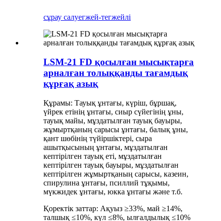
сұрау салу
егжей-тегжейлі
LSM-21 FD қосылған мысықтарға
арналған толыққанды тағамдық
құрғақ азық
Құрамы: Тауық ұнтағы, күріш, бұршақ,
үйрек етінің ұнтағы, сиыр сүйегінің ұны,
тауық майы, мұздатылған тауық бауыры,
жұмыртқаның сарысы ұнтағы, балық ұны,
қант шөбінің түйіршіктері, сыра
ашытқысының ұнтағы, мұздатылған
кептірілген тауық еті, мұздатылған
кептірілген тауық бауыры, мұздатылған
кептірілген жұмыртқаның сарысы, казеин,
спирулина ұнтағы, псиллий тұқымы,
мүкжидек ұнтағы, юкка ұнтағы және т.б.
Қоректік заттар: Ақуыз ≥33%, май ≥14%,
талшық ≤10%, күл ≤8%, ылғалдылық ≤10%