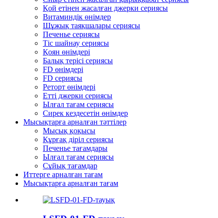
Қой етінен жасалған джерки сериясы
Витаминдік өнімдер
Шұжық таяқшалары сериясы
Печенье сериясы
Тіс шайнау сериясы
Қоян өнімдері
Балық терісі сериясы
FD өнімдері
FD сериясы
Реторт өнімдері
Етті джерки сериясы
Ылғал тағам сериясы
Сирек кездесетін өнімдер
Мысықтарға арналған тәттілер
Мысық қоқысы
Құрғақ діріл сериясы
Печенье тағамдары
Ылғал тағам сериясы
Сұйық тағамдар
Иттерге арналған тағам
Мысықтарға арналған тағам