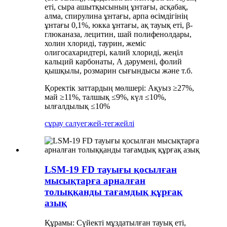
еті, сыра ашытқысының ұнтағы, асқабақ,
алма, спирулина ұнтағы, арпа өсімдігінің
ұнтағы 0,1%, юкка ұнтағы, ақ тауық еті, β-
глюканаза, лецитин, шай полифенолдары,
холин хлориді, таурин, жеміс
олигосахаридтері, калий хлориді, жеңіл
кальций карбонаты, А дәрумені, фолий
қышқылы, розмарин сығындысы және т.б.
Қоректік заттардың мөлшері: Ақуыз ≥27%,
май ≥11%, талшық ≤9%, күл ≤10%,
ылғалдылық ≤10%
сұрау салу
егжей-тегжейлі
LSM-19 FD тауығы қосылған
мысықтарға арналған
толыққанды тағамдық құрғақ
азық
Құрамы: Сүйекті мұздатылған тауық еті,