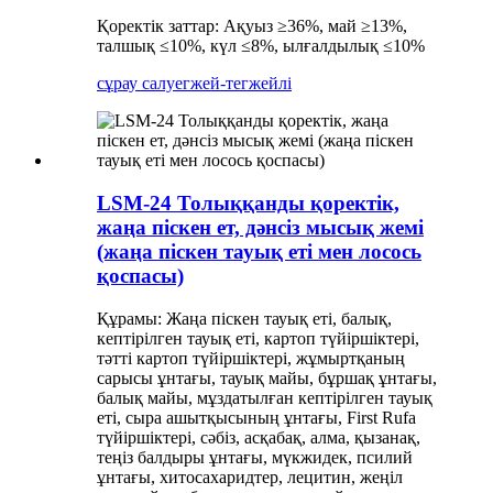
Қоректік заттар: Ақуыз ≥36%, май ≥13%,
талшық ≤10%, күл ≤8%, ылғалдылық ≤10%
сұрау салу
егжей-тегжейлі
LSM-24 Толыққанды қоректік,
жаңа піскен ет, дәнсіз мысық жемі
(жаңа піскен тауық еті мен лосось
қоспасы)
Құрамы: Жаңа піскен тауық еті, балық,
кептірілген тауық еті, картоп түйіршіктері,
тәтті картоп түйіршіктері, жұмыртқаның
сарысы ұнтағы, тауық майы, бұршақ ұнтағы,
балық майы, мұздатылған кептірілген тауық
еті, сыра ашытқысының ұнтағы, First Rufa
түйіршіктері, сәбіз, асқабақ, алма, қызанақ,
теңіз балдыры ұнтағы, мүкжидек, псилий
ұнтағы, хитосахаридтер, лецитин, жеңіл