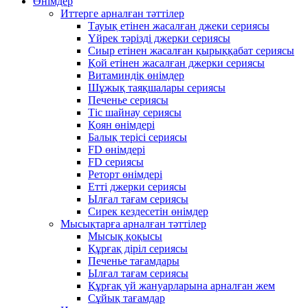
Өнімдер
Иттерге арналған тәттілер
Тауық етінен жасалған джеки сериясы
Үйрек тәрізді джерки сериясы
Сиыр етінен жасалған қырыққабат сериясы
Қой етінен жасалған джерки сериясы
Витаминдік өнімдер
Шұжық таяқшалары сериясы
Печенье сериясы
Тіс шайнау сериясы
Қоян өнімдері
Балық терісі сериясы
FD өнімдері
FD сериясы
Реторт өнімдері
Етті джерки сериясы
Ылғал тағам сериясы
Сирек кездесетін өнімдер
Мысықтарға арналған тәттілер
Мысық қоқысы
Құрғақ діріл сериясы
Печенье тағамдары
Ылғал тағам сериясы
Құрғақ үй жануарларына арналған жем
Сұйық тағамдар