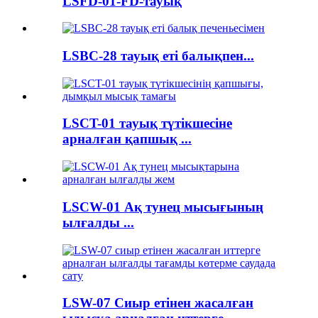
LSFD-01-FD-тауық
LSBC-28 тауық еті балықпен...
LSCT-01 тауық түтікшесіне
арналған қапшық ...
LSCW-01 Ақ тунец мысығының
ылғалды ...
LSW-07 Сиыр етінен жасалған