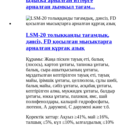
ыдысқа арналған иттерге
арналған дымқыл тағам...
LSM-20 толыққанды тағамдық,
дәнсіз, FD қосылған мысықтарға
арналған құрғақ азық
Құрамы: Жаңа піскен тауық еті, балық
(лосось), картоп ұнтағы, тапиока ұнтағы,
балық, сыра ашытқысының ұнтағы,
мұздатылған кептірілген тауық еті, тауық
майы, ірімшік ұнтағы, целлюлоза, сұлы шөбі,
балық майы, сәбіз ұнтағы, асқабақ ұнтағы,
кептірілген алма, мүкжидек ұнтағы, балдыр
ұнтағы, юкка ұнтағы, пахикоя, ямс, шай
полифенолдары, кальций гидрофосфаты,
лютеин, А дәрумені, С дәрумені және т.б.
Қоректік заттар: Ақуыз ≥41%, май ≥16%,
талшық ≤5%, күл ≤10%, ылғалдылық ≤10%