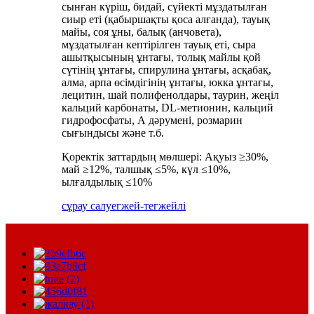
сынған күріш, бидай, сүйекті мұздатылған
сиыр еті (қабыршақты қоса алғанда), тауық
майы, соя ұны, балық (анчовета),
мұздатылған кептірілген тауық еті, сыра
ашытқысының ұнтағы, толық майлы қой
сүтінің ұнтағы, спирулина ұнтағы, асқабақ,
алма, арпа өсімдігінің ұнтағы, юкка ұнтағы,
лецитин, шай полифенолдары, таурин, жеңіл
кальций карбонаты, DL-метионин, кальций
гидрофосфаты, А дәрумені, розмарин
сығындысы және т.б.
Қоректік заттардың мөлшері: Ақуыз ≥30%,
май ≥12%, талшық ≤5%, күл ≤10%,
ылғалдылық ≤10%
сұрау салу
егжей-тегжейлі