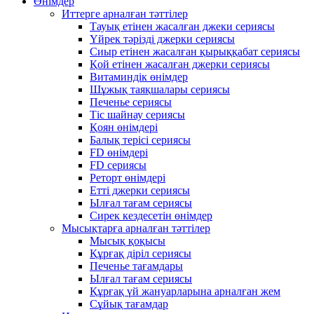
Өнімдер
Иттерге арналған тәттілер
Тауық етінен жасалған джеки сериясы
Үйрек тәрізді джерки сериясы
Сиыр етінен жасалған қырыққабат сериясы
Қой етінен жасалған джерки сериясы
Витаминдік өнімдер
Шұжық таяқшалары сериясы
Печенье сериясы
Тіс шайнау сериясы
Қоян өнімдері
Балық терісі сериясы
FD өнімдері
FD сериясы
Реторт өнімдері
Етті джерки сериясы
Ылғал тағам сериясы
Сирек кездесетін өнімдер
Мысықтарға арналған тәттілер
Мысық қоқысы
Құрғақ діріл сериясы
Печенье тағамдары
Ылғал тағам сериясы
Құрғақ үй жануарларына арналған жем
Сұйық тағамдар