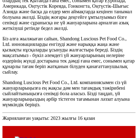
олардың тек Қытайда ғана емес, сонымен қатар Еуропада,
Америкада, Оңтүстік Кореяда, Гонконгта, Оңтүстік-Шығыс
Азияда және басқа да елдер мен аймақтарда кеңінен танымал
болуына әкелді. Біздің жоғары деңгейге ұмтылуымыз бізге
сенімді және сұранысқа ие үй жануарларына арналған азық
жеткізуші ретінде бедел әкелді.
Біз алға жылжыған сайын, Shandong Luscious Pet Food Co.,
Ltd. инновацияларды енгізуді және нарыққа жаңа және
қызықты нұсқаларды ұсынуды жалғастыра береді. Біздің
мақсатымыз - бүкіл әлемдегі үй жануарларының иелеріне
өздерінің жүнді достарына тек дәмді ғана емес, сонымен қатар
құнарлы тағам беріп жатқанын білуден қанағаттанушылық
сыйлау.
Shandong Luscious Pet Food Co., Ltd. компаниясымен сіз үй
жануарларыңызға ең жақсы дәм мен тағамдық тәжірибені
сыйлайтыныңызға сенімді бола аласыз. Бізді таңдап, үй
жануарларыңыздың әрбір тістеген тағамынан ләззат алуына
мүмкіндік беріңіз.
Жарияланған уақыты: 2023 жылғы 16 қазан