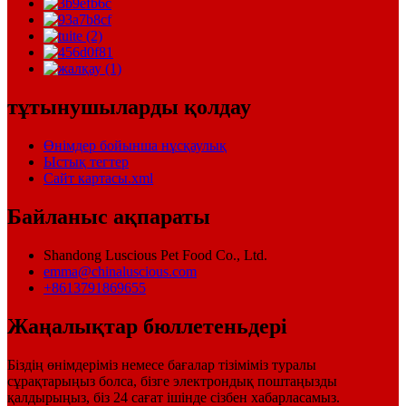
тұтынушыларды қолдау
Өнімдер бойынша нұсқаулық
Ыстық тегтер
Сайт картасы.xml
Байланыс ақпараты
Shandong Luscious Pet Food Co., Ltd.
emma@chinaluscious.com
+8613791869655
Жаңалықтар бюллетеньдері
Біздің өнімдеріміз немесе бағалар тізіміміз туралы
сұрақтарыңыз болса, бізге электрондық поштаңызды
қалдырыңыз, біз 24 сағат ішінде сізбен хабарласамыз.