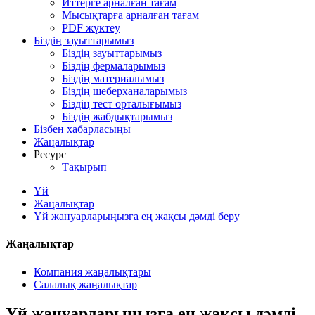
Иттерге арналған тағам
Мысықтарға арналған тағам
PDF жүктеу
Біздің зауыттарымыз
Біздің зауыттарымыз
Біздің фермаларымыз
Біздің материалымыз
Біздің шеберханаларымыз
Біздің тест орталығымыз
Біздің жабдықтарымыз
Бізбен хабарласыңы
Жаңалықтар
Ресурс
Тақырып
Үй
Жаңалықтар
Үй жануарларыңызға ең жақсы дәмді беру
Жаңалықтар
Компания жаңалықтары
Салалық жаңалықтар
Үй жануарларыңызға ең жақсы дәмді