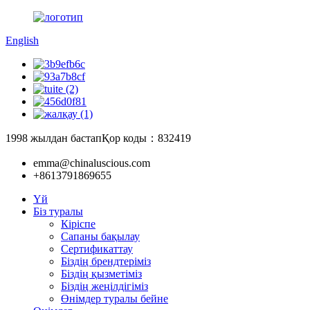
English
1998 жылдан бастап
Қор коды：832419
emma@chinaluscious.com
+8613791869655
Үй
Біз туралы
Кіріспе
Сапаны бақылау
Сертификаттау
Біздің брендтеріміз
Біздің қызметіміз
Біздің жеңілдігіміз
Өнімдер туралы бейне