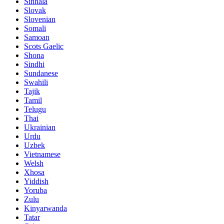
Sinhala
Slovak
Slovenian
Somali
Samoan
Scots Gaelic
Shona
Sindhi
Sundanese
Swahili
Tajik
Tamil
Telugu
Thai
Ukrainian
Urdu
Uzbek
Vietnamese
Welsh
Xhosa
Yiddish
Yoruba
Zulu
Kinyarwanda
Tatar