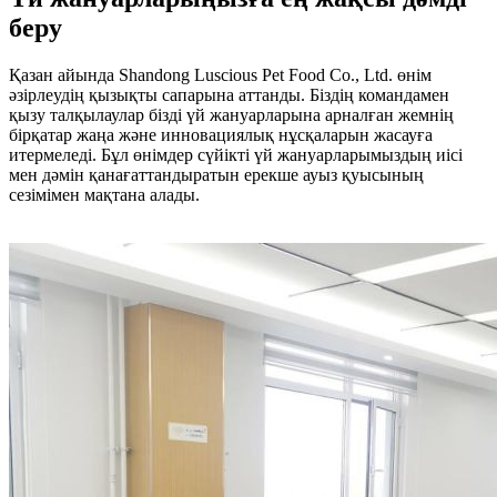
беру
Қазан айында Shandong Luscious Pet Food Co., Ltd. өнім
әзірлеудің қызықты сапарына аттанды. Біздің командамен
қызу талқылаулар бізді үй жануарларына арналған жемнің
бірқатар жаңа және инновациялық нұсқаларын жасауға
итермеледі. Бұл өнімдер сүйікті үй жануарларымыздың иісі
мен дәмін қанағаттандыратын ерекше ауыз қуысының
сезімімен мақтана алады.