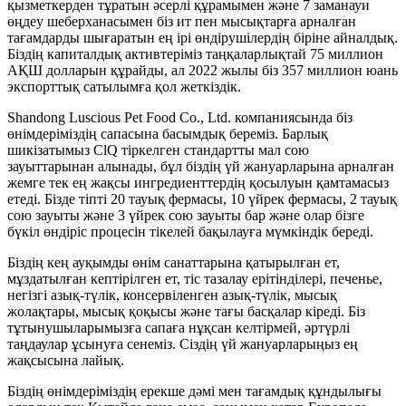
қызметкерден тұратын әсерлі құрамымен және 7 заманауи
өңдеу шеберханасымен біз ит пен мысықтарға арналған
тағамдарды шығаратын ең ірі өндірушілердің біріне айналдық.
Біздің капиталдық активтеріміз таңқаларлықтай 75 миллион
АҚШ долларын құрайды, ал 2022 жылы біз 357 миллион юань
экспорттық сатылымға қол жеткіздік.
Shandong Luscious Pet Food Co., Ltd. компаниясында біз
өнімдеріміздің сапасына басымдық береміз. Барлық
шикізатымыз ClQ тіркелген стандартты мал сою
зауыттарынан алынады, бұл біздің үй жануарларына арналған
жемге тек ең жақсы ингредиенттердің қосылуын қамтамасыз
етеді. Бізде тіпті 20 тауық фермасы, 10 үйрек фермасы, 2 тауық
сою зауыты және 3 үйрек сою зауыты бар және олар бізге
бүкіл өндіріс процесін тікелей бақылауға мүмкіндік береді.
Біздің кең ауқымды өнім санаттарына қатырылған ет,
мұздатылған кептірілген ет, тіс тазалау ерітінділері, печенье,
негізгі азық-түлік, консервіленген азық-түлік, мысық
жолақтары, мысық қоқысы және тағы басқалар кіреді. Біз
тұтынушыларымызға сапаға нұқсан келтірмей, әртүрлі
таңдаулар ұсынуға сенеміз. Сіздің үй жануарларыңыз ең
жақсысына лайық.
Біздің өнімдеріміздің ерекше дәмі мен тағамдық құндылығы