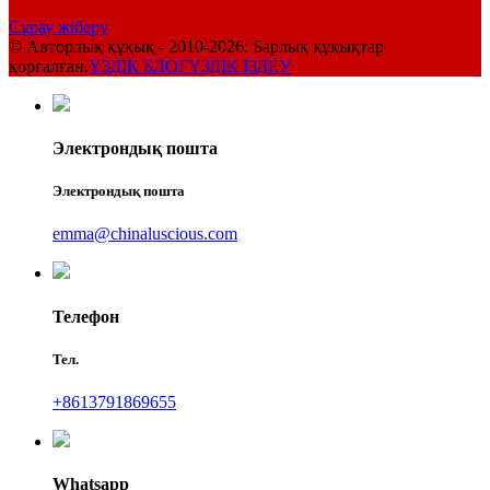
Сұрау жіберу
© Авторлық құқық - 2010-2026: Барлық құқықтар
қорғалған.
ҮЗДІК БЛОГ
ҮЗДІК ІЗДЕУ
Электрондық пошта
Электрондық пошта
emma@chinaluscious.com
Телефон
Тел.
+8613791869655
Whatsapp