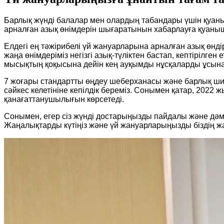
Барлық жүнді балалар мен олардың табандары үшін қуаны
арналған азық өнімдерін шығаратынын хабарлауға қуаны
Елдегі ең тәжірибелі үй жануарларына арналған азық өндіру
жаңа өнімдеріміз негізгі азық-түліктен бастап, кептірілген
мысықтың қоқысына дейін кең ауқымды нұсқаларды ұсынад
7 жоғары стандартты өңдеу шеберханасы және барлық шикіз
сәйкес келетініне кепілдік береміз. Сонымен қатар, 202
қанағаттанушылығын көрсетеді.
Сонымен, егер сіз жүнді достарыңызды пайдалы және дәмді 
Жаңалықтарды күтіңіз және үй жануарларыңызды біздің ж