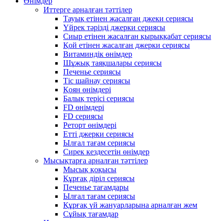
Өнімдер
Иттерге арналған тәттілер
Тауық етінен жасалған джеки сериясы
Үйрек тәрізді джерки сериясы
Сиыр етінен жасалған қырыққабат сериясы
Қой етінен жасалған джерки сериясы
Витаминдік өнімдер
Шұжық таяқшалары сериясы
Печенье сериясы
Тіс шайнау сериясы
Қоян өнімдері
Балық терісі сериясы
FD өнімдері
FD сериясы
Реторт өнімдері
Етті джерки сериясы
Ылғал тағам сериясы
Сирек кездесетін өнімдер
Мысықтарға арналған тәттілер
Мысық қоқысы
Құрғақ діріл сериясы
Печенье тағамдары
Ылғал тағам сериясы
Құрғақ үй жануарларына арналған жем
Сұйық тағамдар