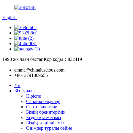
English
1998 жылдан бастап
Қор коды：832419
emma@chinaluscious.com
+8613791869655
Үй
Біз туралы
Кіріспе
Сапаны бақылау
Сертификаттау
Біздің брендтеріміз
Біздің қызметіміз
Біздің жеңілдігіміз
Өнімдер туралы бейне