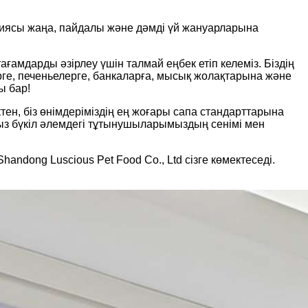
ниясы жаңа, пайдалы және дәмді үй жануарларына
ағамдарды әзірлеу үшін талмай еңбек етіп келеміз. Біздің
мдерге, печеньелерге, банкаларға, мысық жолақтарына және
ы бар!
ен, біз өнімдеріміздің ең жоғары сапа стандарттарына
мыз бүкіл әлемдегі тұтынушыларымыздың сенімі мен
ndong Luscious Pet Food Co., Ltd сізге көмектеседі.