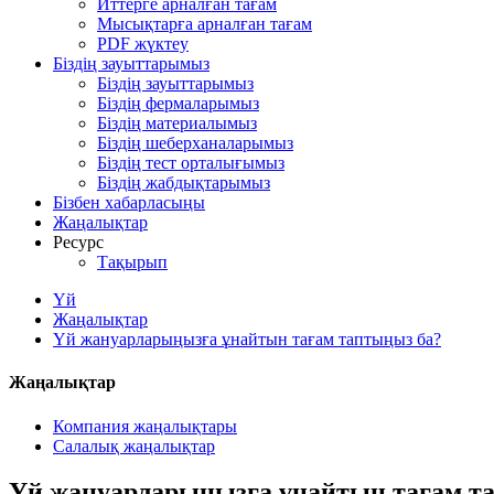
Иттерге арналған тағам
Мысықтарға арналған тағам
PDF жүктеу
Біздің зауыттарымыз
Біздің зауыттарымыз
Біздің фермаларымыз
Біздің материалымыз
Біздің шеберханаларымыз
Біздің тест орталығымыз
Біздің жабдықтарымыз
Бізбен хабарласыңы
Жаңалықтар
Ресурс
Тақырып
Үй
Жаңалықтар
Үй жануарларыңызға ұнайтын тағам таптыңыз ба?
Жаңалықтар
Компания жаңалықтары
Салалық жаңалықтар
Үй жануарларыңызға ұнайтын тағам т