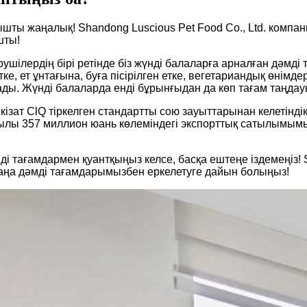
шты жаңалық! Shandong Luscious Pet Food Co., Ltd. компа
шты!
шілердің бірі ретінде біз жүнді балаларға арналған дәмді т
 етке, ет ұнтағына, буға пісірілген етке, вегетариандық өні
ы. Жүнді балаларда енді бұрынғыдан да көп тағам таңдау
ат ClQ тіркелген стандартты сою зауыттарынан келетіндікт
2 жылы 357 миллион юань көлеміндегі экспорттық сатылымы
тағамдармен қуантқыңыз келсе, басқа ештеңе іздемеңіз! Sha
аңа дәмді тағамдарымызбен еркелетуге дайын болыңыз!