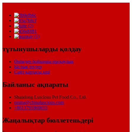
тұтынушыларды қолдау
Өнімдер бойынша нұсқаулық
Ыстық тегтер
Сайт картасы.xml
Байланыс ақпараты
Shandong Luscious Pet Food Co., Ltd.
emma@chinaluscious.com
+8613791869655
Жаңалықтар бюллетеньдері