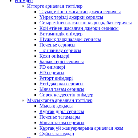
Өнімдер
Иттерге арналған тәттілер
Тауық етінен жасалған джеки сериясы
Үйрек тәрізді джерки сериясы
Сиыр етінен жасалған қырыққабат сериясы
Қой етінен жасалған джерки сериясы
Витаминдік өнімдер
Шұжық таяқшалары сериясы
Печенье сериясы
Тіс шайнау сериясы
Қоян өнімдері
Балық терісі сериясы
FD өнімдері
FD сериясы
Реторт өнімдері
Етті джерки сериясы
Ылғал тағам сериясы
Сирек кездесетін өнімдер
Мысықтарға арналған тәттілер
Мысық қоқысы
Құрғақ діріл сериясы
Печенье тағамдары
Ылғал тағам сериясы
Құрғақ үй жануарларына арналған жем
Сұйық тағамдар