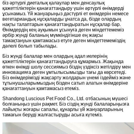
біз әртүрлі диеталық қалаулар мен денсаулық
қажеттіліктерін қанағаттандыру үшін әртүрлі өнімдерді
ұсынамыз. Үй жануарыңыз дәстүрлі ет өнімдерін немесе
вегетариандық нұсқаларды ұнатса да, бізде олардың
нақты талаптарын қанағаттандыратын нұсқалар бар.
Өнімдердің кең ауқымын ұсынуға деген міндеттемеміз
әрбір жүнді баланың мүмкіндігінше ең жақсы
тамақтануын қамтамасыз етуге деген міндеттемеміздің
дәлелі болып табылады.
Біз жүнді балалар мен олардың адал иелерінің
қажеттіліктерін қанағаттандыруға құмармыз. Жақында
өткен өнімді шолу сессиямыз біздің үздіксіз жетілдіру мен
инновацияға деген ұмтылысымызды тағы да көрсетеді.
Біз өнімдерімізді жақсарту жолдарын үнемі іздейміз және
тұтынушыларымыздың бізден сатып алатын өнімдеріне
қанағаттануын қамтамасыз етеміз.
Shandong Luscious Pet Food Co., Ltd. отбасының мүшесі
болғаныңыз үшін рақмет. Біз сіздің жүнді балаларыңызға
лайықты жоғары сапалы, құнарлы үй жануарларының
тамағын беруді жалғастыруды асыға күтеміз.