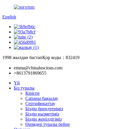
English
1998 жылдан бастап
Қор коды：832419
emma@chinaluscious.com
+8613791869655
Үй
Біз туралы
Кіріспе
Сапаны бақылау
Сертификаттау
Біздің брендтеріміз
Біздің қызметіміз
Біздің жеңілдігіміз
Өнімдер туралы бейне