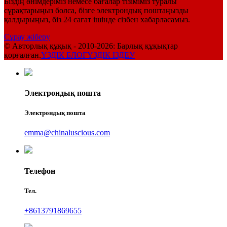
Біздің өнімдеріміз немесе бағалар тізіміміз туралы
сұрақтарыңыз болса, бізге электрондық поштаңызды
қалдырыңыз, біз 24 сағат ішінде сізбен хабарласамыз.
Сұрау жіберу
© Авторлық құқық - 2010-2026: Барлық құқықтар
қорғалған.
ҮЗДІК БЛОГ
ҮЗДІК ІЗДЕУ
Электрондық пошта
Электрондық пошта
emma@chinaluscious.com
Телефон
Тел.
+8613791869655