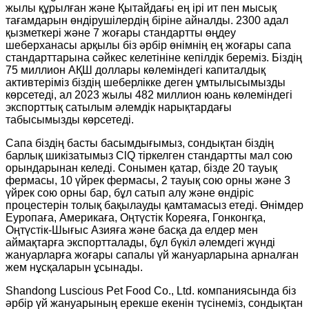
жылы құрылған және Қытайдағы ең ірі ит пен мысық
тағамдарын өндірушілердің біріне айналды. 2300 адал
қызметкері және 7 жоғары стандартты өңдеу
шеберханасы арқылы біз әрбір өнімнің ең жоғары сапа
стандарттарына сәйкес келетініне кепілдік береміз. Біздің
75 миллион АҚШ доллары көлеміндегі капиталдық
активтеріміз біздің шеберлікке деген ұмтылысымызды
көрсетеді, ал 2023 жылы 482 миллион юань көлеміндегі
экспорттық сатылым әлемдік нарықтардағы
табысымызды көрсетеді.
Сапа біздің басты басымдығымыз, сондықтан біздің
барлық шикізатымыз ClQ тіркелген стандартты мал сою
орындарынан келеді. Сонымен қатар, бізде 20 тауық
фермасы, 10 үйрек фермасы, 2 тауық сою орны және 3
үйрек сою орны бар, бұл сатып алу және өндіріс
процестерін толық бақылауды қамтамасыз етеді. Өнімдер
Еуропаға, Америкаға, Оңтүстік Кореяға, Гонконгқа,
Оңтүстік-Шығыс Азияға және басқа да елдер мен
аймақтарға экспортталады, бұл бүкіл әлемдегі жүнді
жануарларға жоғары сапалы үй жануарларына арналған
жем нұсқаларын ұсынады.
Shandong Luscious Pet Food Co., Ltd. компаниясында біз
әрбір үй жануарының ерекше екенін түсінеміз, сондықтан