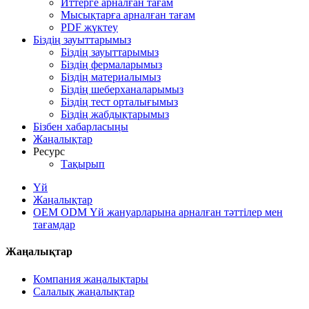
Иттерге арналған тағам
Мысықтарға арналған тағам
PDF жүктеу
Біздің зауыттарымыз
Біздің зауыттарымыз
Біздің фермаларымыз
Біздің материалымыз
Біздің шеберханаларымыз
Біздің тест орталығымыз
Біздің жабдықтарымыз
Бізбен хабарласыңы
Жаңалықтар
Ресурс
Тақырып
Үй
Жаңалықтар
OEM ODM Үй жануарларына арналған тәттілер мен
тағамдар
Жаңалықтар
Компания жаңалықтары
Салалық жаңалықтар