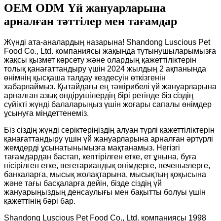
OEM ODM Үй жануарларына
арналған тәттілер мен тағамдар
Жүнді ата-аналардың назарына! Shandong Luscious Pet
Food Co., Ltd. компаниясы жақында тұтынушыларымызға
жақсы қызмет көрсету және олардың қажеттіліктерін
толық қанағаттандыру үшін 2024 жылдың 2 ақпанында
өнімнің қысқаша талдау кездесуін өткізгенін
хабарлаймыз. Қытайдағы ең тәжірибелі үй жануарларына
арналған азық өндірушілердің бірі ретінде біз сіздің
сүйікті жүнді балаларыңыз үшін жоғары сапалы өнімдер
ұсынуға міндеттенеміз.
Біз сіздің жүнді серіктеріңіздің алуан түрлі қажеттіліктерін
қанағаттандыру үшін үй жануарларына арналған әртүрлі
жемдерді ұсынатынымызға мақтанамыз. Негізгі
тағамдардан бастап, кептірілген етке, ет ұнына, буға
пісірілген етке, вегетариандық өнімдерге, печеньелерге,
банкаларға, мысық жолақтарына, мысықтың қоқысына
және тағы басқаларға дейін, бізде сіздің үй
жануарыңыздың денсаулығы мен бақытты болуы үшін
қажеттінің бәрі бар.
Shandong Luscious Pet Food Co., Ltd. компаниясы 1998