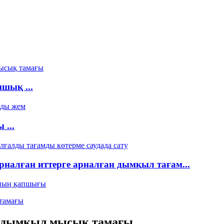
шық ...
...
рналған иттерге арналған дымқыл тағам...
, дымқыл мысық тамағы