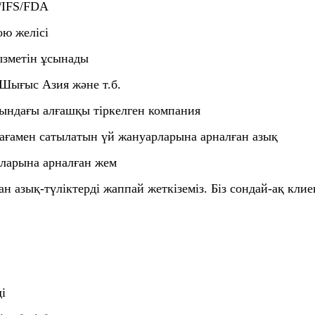
/IFS/FDA
ою желісі
ызметін ұсынады
-Шығыс Азия және т.б.
сындағы алғашқы тіркелген компания
бағамен сатылатын үй жануарларына арналған азық
рларына арналған жем
н азық-түліктерді жаппай жеткіземіз. Біз сондай-ақ клие
і