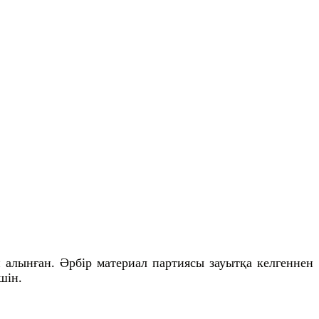
 алынған. Әрбір материал партиясы зауытқа келгеннен
шін.