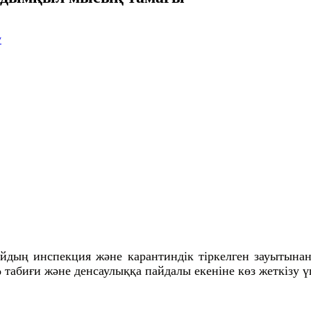
у
йдың инспекция және карантиндік тіркелген зауытынан
 табиғи және денсаулыққа пайдалы екеніне көз жеткізу ү