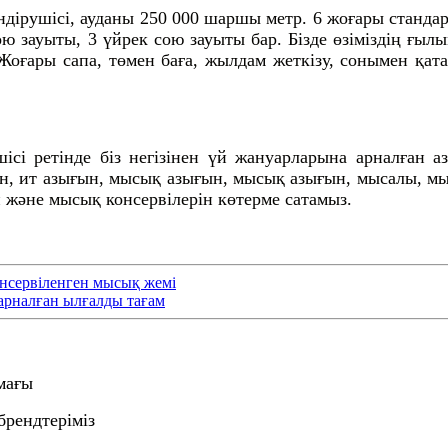
ндірушісі, ауданы 250 000 шаршы метр. 6 жоғары стандар
ю зауыты, 3 үйрек сою зауыты бар. Бізде өзіміздің ғы
. Жоғары сапа, төмен баға, жылдам жеткізу, сонымен қа
ісі ретінде біз негізінен үй жануарларына арналған а
ын, ит азығын, мысық азығын, мысық азығын, мысалы, мы
н және мысық консервілерін көтерме сатамыз.
нсервіленген мысық жемі
арналған ылғалды тағам
мағы
брендтеріміз