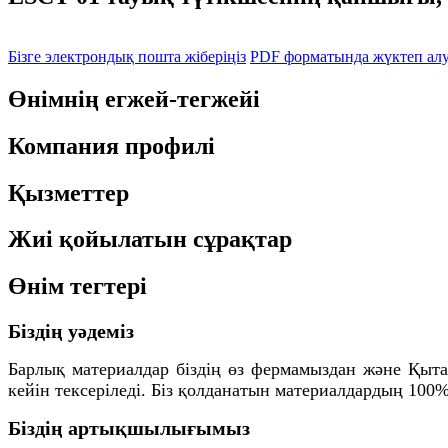
Бізге электрондық пошта жіберіңіз
PDF форматында жүктеп ал
Өнімнің егжей-тегжейі
Компания профилі
Қызметтер
Жиі қойылатын сұрақтар
Өнім тегтері
Біздің уәдеміз
Барлық материалдар біздің өз фермамыздан және Қыта
кейін тексеріледі. Біз қолданатын материалдардың 100%
Біздің артықшылығымыз