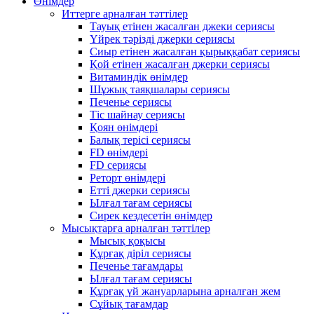
Өнімдер
Иттерге арналған тәттілер
Тауық етінен жасалған джеки сериясы
Үйрек тәрізді джерки сериясы
Сиыр етінен жасалған қырыққабат сериясы
Қой етінен жасалған джерки сериясы
Витаминдік өнімдер
Шұжық таяқшалары сериясы
Печенье сериясы
Тіс шайнау сериясы
Қоян өнімдері
Балық терісі сериясы
FD өнімдері
FD сериясы
Реторт өнімдері
Етті джерки сериясы
Ылғал тағам сериясы
Сирек кездесетін өнімдер
Мысықтарға арналған тәттілер
Мысық қоқысы
Құрғақ діріл сериясы
Печенье тағамдары
Ылғал тағам сериясы
Құрғақ үй жануарларына арналған жем
Сұйық тағамдар