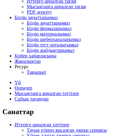
Иттерге арналған тағам
Мысықтарға арналған тағам
PDF жүктеу
Біздің зауыттарымыз
Біздің зауыттарымыз
Біздің фермаларымыз
Біздің материалымыз
Біздің шеберханаларымыз
Біздің тест орталығымыз
Біздің жабдықтарымыз
Бізбен хабарласыңы
Жаңалықтар
Ресурс
Тақырып
Үй
Өнімдер
Мысықтарға арналған тәттілер
Сұйық тағамдар
Санаттар
Иттерге арналған тәттілер
Тауық етінен жасалған джеки сериясы
Үйрек тәрізді джерки сериясы