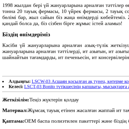
1998 жылдан бері үй жануарларына арналған тәттілер ө
тонна 20 тауық фермасы, 10 үйрек фермасы, 2 тауық со
бөлімі бар, жыл сайын біз жаңа өнімдерді көбейтеміз
қандай болса да, біз сізбен бірге жұмыс істей аламыз!
Біздің өнімдеріміз
Кәсіби үй жануарларына арналған азық-түлік жеткізуш
жануарларына арналған тәттілерді, ит азығын, ит азығ
шайнайтын тағамдарды, ит печеньесін, ит консервілері
Алдыңғы:
LSCW-03 Асшаян қосылған ақ тунец, көтерме ко
Келесі:
LSCT-03 Bonito түтікшесінің қапшығы, мысықтарға 
Жеткізілім:
Теңіз жүктерін қолдау
Материал:
Жұмсақ тауық етінен жасалған жаппай ит та
Қаптама:
OEM баспа полиэтилен пакеттері және біздің 