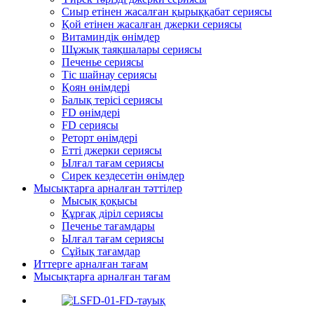
Сиыр етінен жасалған қырыққабат сериясы
Қой етінен жасалған джерки сериясы
Витаминдік өнімдер
Шұжық таяқшалары сериясы
Печенье сериясы
Тіс шайнау сериясы
Қоян өнімдері
Балық терісі сериясы
FD өнімдері
FD сериясы
Реторт өнімдері
Етті джерки сериясы
Ылғал тағам сериясы
Сирек кездесетін өнімдер
Мысықтарға арналған тәттілер
Мысық қоқысы
Құрғақ діріл сериясы
Печенье тағамдары
Ылғал тағам сериясы
Сұйық тағамдар
Иттерге арналған тағам
Мысықтарға арналған тағам