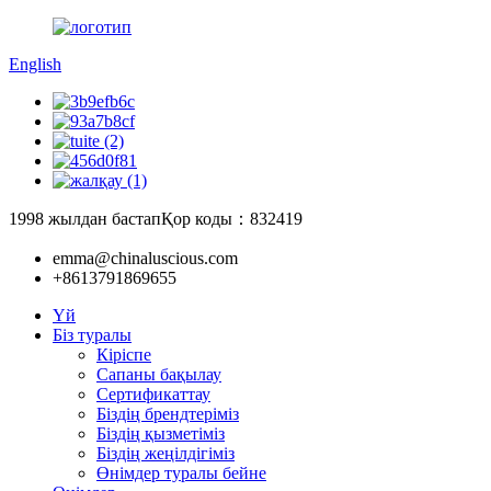
English
1998 жылдан бастап
Қор коды：832419
emma@chinaluscious.com
+8613791869655
Үй
Біз туралы
Кіріспе
Сапаны бақылау
Сертификаттау
Біздің брендтеріміз
Біздің қызметіміз
Біздің жеңілдігіміз
Өнімдер туралы бейне