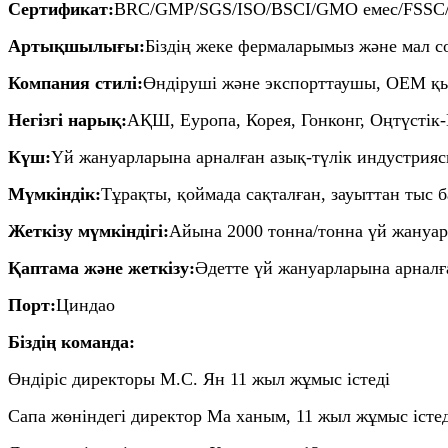
Сертификат:
BRC/GMP/SGS/ISO/BSCI/GMO емес/FSSC
Артықшылығы:
Біздің жеке фермаларымыз және мал с
Компания стилі:
Өндіруші және экспорттаушы, OEM қ
Негізгі нарық:
АҚШ, Еуропа, Корея, Гонконг, Оңтүстік
Күш:
Үй жануарларына арналған азық-түлік индустрия
Мүмкіндік:
Тұрақты, қоймада сақталған, зауыттан тыс 
Жеткізу мүмкіндігі:
Айына 2000 тонна/тонна үй жануа
Қаптама және жеткізу:
Әдетте үй жануарларына арналға
Порт:
Циндао
Біздің команда:
Өндіріс директоры М.С. Ян 11 жыл жұмыс істеді
Сапа жөніндегі директор Ма ханым, 11 жыл жұмыс істед