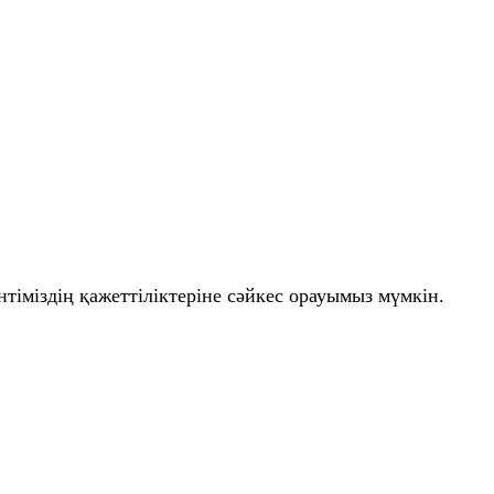
нтіміздің қажеттіліктеріне сәйкес орауымыз мүмкін.