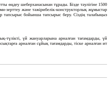
тты өңдеу шеберханасынан тұрады. Бізде тәулігіне 1500
лыми-зерттеу және тәжірибелік-конструкторлық жұмыстар
тар тапсырыс бойынша тапсырыс беру. Сіздің талабыңыз
зық-түлікті, үй жануарларына арналған тағамдарды, үй
сықтарға арналған сұйық тағамдарды, тіске арналған ит