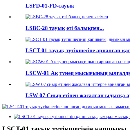
LSFD-01-FD-тауық
LSBC-28 тауық еті балықпен...
LSCT-01 тауық түтікшесіне арналған қап
LSCW-01 Ақ тунец мысығының ылғалды 
LSW-07 Сиыр етінен жасалған ыдысқа а
LSCT-01 тауық түтікшесінің қапшығы