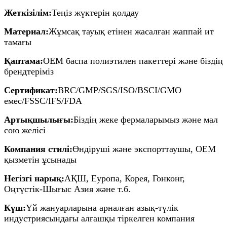
Жеткізілім:
Теңіз жүктерін қолдау
Материал:
Жұмсақ тауық етінен жасалған жаппай ит
тамағы
Қаптама:
OEM баспа полиэтилен пакеттері және біздің
брендтеріміз
Сертификат:
BRC/GMP/SGS/ISO/BSCI/GMO
емес/FSSC/IFS/FDA
Артықшылығы:
Біздің жеке фермаларымыз және мал
сою желісі
Компания стилі:
Өндіруші және экспорттаушы, OEM
қызметін ұсынады
Негізгі нарық:
АҚШ, Еуропа, Корея, Гонконг,
Оңтүстік-Шығыс Азия және т.б.
Күш:
Үй жануарларына арналған азық-түлік
индустриясындағы алғашқы тіркелген компания