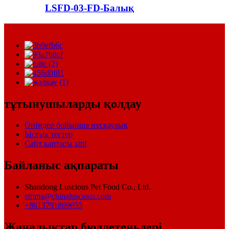
LSFD-03-FD-Балық
тұтынушыларды қолдау
Өнімдер бойынша нұсқаулық
Ыстық тегтер
Сайт картасы.xml
Байланыс ақпараты
Shandong Luscious Pet Food Co., Ltd.
emma@chinaluscious.com
+8613791869655
Жаңалықтар бюллетеньдері