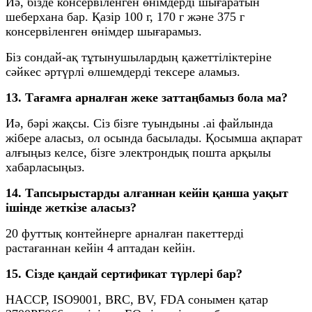
Иә, бізде консервіленген өнімдерді шығаратын
шеберхана бар. Қазір 100 г, 170 г және 375 г
консервіленген өнімдер шығарамыз.
Біз сондай-ақ тұтынушылардың қажеттіліктеріне
сәйкес әртүрлі өлшемдерді тексере аламыз.
13. Тағамға арналған жеке заттаңбамыз бола ма?
Иә, бәрі жақсы. Сіз бізге туындыны .ai файлында
жібере аласыз, ол осында басылады. Қосымша ақпарат
алғыңыз келсе, бізге электрондық пошта арқылы
хабарласыңыз.
14. Тапсырыстарды алғаннан кейін қанша уақыт
ішінде жеткізе аласыз?
20 футтық контейнерге арналған пакеттерді
растағаннан кейін 4 аптадан кейін.
15. Сізде қандай сертификат түрлері бар?
HACCP, ISO9001, BRC, BV, FDA сонымен қатар