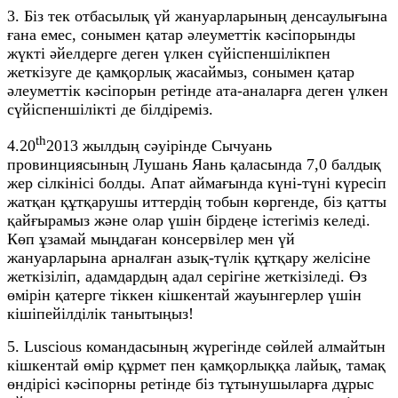
3. Біз тек отбасылық үй жануарларының денсаулығына
ғана емес, сонымен қатар әлеуметтік кәсіпорынды
жүкті әйелдерге деген үлкен сүйіспеншілікпен
жеткізуге де қамқорлық жасаймыз, сонымен қатар
әлеуметтік кәсіпорын ретінде ата-аналарға деген үлкен
сүйіспеншілікті де білдіреміз.
th
4.20
2013 жылдың сәуірінде Сычуань
провинциясының Лушань Яань қаласында 7,0 балдық
жер сілкінісі болды. Апат аймағында күні-түні күресіп
жатқан құтқарушы иттердің тобын көргенде, біз қатты
қайғырамыз және олар үшін бірдеңе істегіміз келеді.
Көп ұзамай мыңдаған консервілер мен үй
жануарларына арналған азық-түлік құтқару желісіне
жеткізіліп, адамдардың адал серігіне жеткізіледі. Өз
өмірін қатерге тіккен кішкентай жауынгерлер үшін
кішіпейілділік танытыңыз!
5. Luscious командасының жүрегінде сөйлей алмайтын
кішкентай өмір құрмет пен қамқорлыққа лайық, тамақ
өндірісі кәсіпорны ретінде біз тұтынушыларға дұрыс