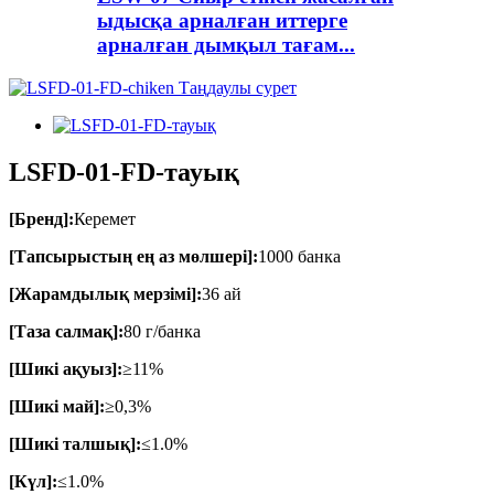
ыдысқа арналған иттерге
арналған дымқыл тағам...
LSFD-01-FD-тауық
[Бренд]:
Керемет
[Тапсырыстың ең аз мөлшері]:
1000 банка
[Жарамдылық мерзімі]:
36 ай
[Таза салмақ]:
80 г/банка
[Шикі ақуыз]:
≥11%
[Шикі май]:
≥0,3%
[Шикі талшық]:
≤1.0%
[Күл]:
≤1.0%