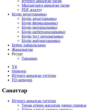
Иттерге арналған тағам
Мысықтарға арналған тағам
PDF жүктеу
Біздің зауыттарымыз
Біздің зауыттарымыз
Біздің фермаларымыз
Біздің материалымыз
Біздің шеберханаларымыз
Біздің тест орталығымыз
Біздің жабдықтарымыз
Бізбен хабарласыңы
Жаңалықтар
Ресурс
Тақырып
Үй
Өнімдер
Иттерге арналған тәттілер
FD өнімдері
Санаттар
Иттерге арналған тәттілер
Тауық етінен жасалған джеки сериясы
Үйрек тәрізді джерки сериясы