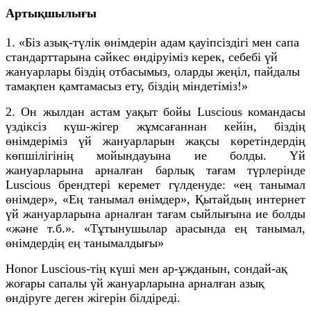
Артықшылығы
1. «Біз азық-түлік өнімдерін адам қауіпсіздігі мен сапа
стандарттарына сәйкес өндіруіміз керек, себебі үй
жануарлары біздің отбасымыз, оларды жеңіл, пайдалы
тамақпен қамтамасыз ету, біздің міндетіміз!»
2. Он жылдан астам уақыт бойы Luscious командасы
үздіксіз күш-жігер жұмсағаннан кейін, біздің
өнімдеріміз үй жануарларын жақсы көретіндердің
көпшілігінің мойындауына ие болды. Үй
жануарларына арналған барлық тағам түрлерінде
Luscious брендтері керемет гүлденуде: «ең танымал
өнімдер», «Ең танымал өнімдер», Қытайдың интернет
үй жануарларына арналған тағам сыйлығына ие болды
«және т.б.». «Тұтынушылар арасында ең танымал,
өнімдердің ең танымалдығы»
Honor Luscious-тің күші мен ар-ұжданын, сондай-ақ
жоғары сапалы үй жануарларына арналған азық
өндіруге деген жігерін білдіреді.