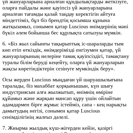
үй жануарларына арналған құндылықтарды жеткізуге,
оларға пайдалы және қауіпсіз үй жануарларына
арналған тағамды қалай таңдау керектігін айтуға
міндеттіміз, бұл біз брендтің қосымша құнына
жатқызамыз, сонымен қатар Luscious өнімдерінің мәні
бүкіл әлем бойынша бес құрлықта сатылуы мүмкін.
6. «Біз жыл сайынғы тақырыптық іс-шараларды тым
көп етіп өткіздік, өнімдерімізді енгізумен қатар, үй
жануарларының иелеріне тамақ қауіпсіздігі, тамақтану
туралы білім беруді кеңейту, оларға үй жануарларын
жақсы көретіндіктерін сезінуге мүмкіндік беру».
Осы жерден Luscious мыңдаған үй шаруашылығына
таралады, біз махаббат қорқынышын, күн шығу
индустриясын алға жылжытып, өнімнің өміріне
құйамыз және жарқын мансап құру үшін ойлайтын
адамдармен бірге жұмыс істейміз, сапа - кең нарықты
дамытудың негізі, сонымен қатар Luscious
сенімділігінің жалғыз дәлелі.
7. Жиырма жылдық күш-жігерден кейін, қазіргі