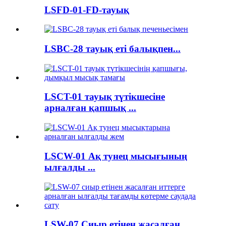
LSFD-01-FD-тауық
LSBC-28 тауық еті балықпен...
LSCT-01 тауық түтікшесіне
арналған қапшық ...
LSCW-01 Ақ тунец мысығының
ылғалды ...
LSW-07 Сиыр етінен жасалған