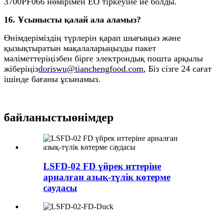
3700PF066 нөмірімен ЕО тіркеуіне ие болды.
16. Ұсынысты қалай ала аламыз?
Өнімдеріміздің түрлерін қарап шығыңыз және
қызықтыратын мақалаларыңызды пакет
мәліметтеріңізбен бірге электрондық пошта арқылы
жіберіңіз
doriswu@tianchengfood.com
, Біз сізге 24 сағат
ішінде бағаны ұсынамыз.
байланысты
өнімдер
LSFD-02 FD үйрек иттеріне
арналған азық-түлік көтерме
саудасы