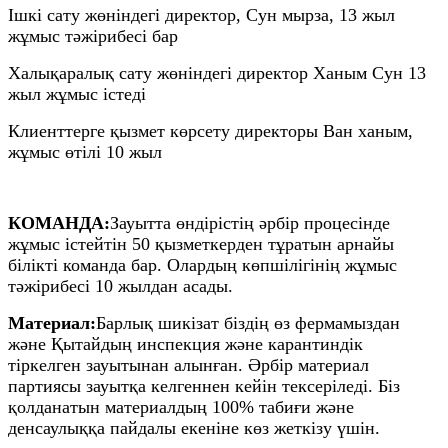
Ішкі сату жөніндегі директор, Сун мырза, 13 жыл
жұмыс тәжірибесі бар
Халықаралық сату жөніндегі директор Ханым Сун 13
жыл жұмыс істеді
Клиенттерге қызмет көрсету директоры Ван ханым,
жұмыс өтілі 10 жыл
КОМАНДА:
Зауытта өндірістің әрбір процесінде
жұмыс істейтін 50 қызметкерден тұратын арнайы
білікті команда бар. Олардың көпшілігінің жұмыс
тәжірибесі 10 жылдан асады.
Материал:
Барлық шикізат біздің өз фермамыздан
және Қытайдың инспекция және карантиндік
тіркелген зауытынан алынған. Әрбір материал
партиясы зауытқа келгеннен кейін тексеріледі. Біз
қолданатын материалдың 100% табиғи және
денсаулыққа пайдалы екеніне көз жеткізу үшін.