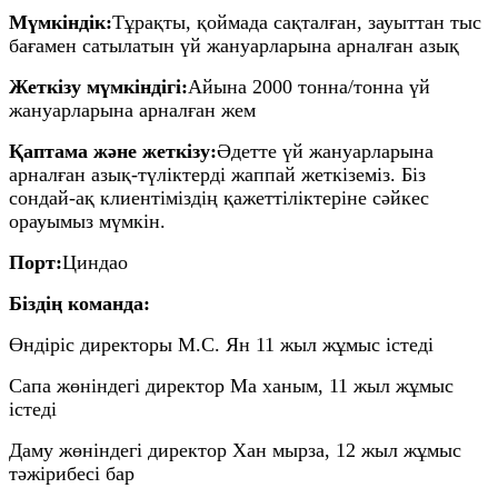
Мүмкіндік:
Тұрақты, қоймада сақталған, зауыттан тыс
бағамен сатылатын үй жануарларына арналған азық
Жеткізу мүмкіндігі:
Айына 2000 тонна/тонна үй
жануарларына арналған жем
Қаптама және жеткізу:
Әдетте үй жануарларына
арналған азық-түліктерді жаппай жеткіземіз. Біз
сондай-ақ клиентіміздің қажеттіліктеріне сәйкес
орауымыз мүмкін.
Порт:
Циндао
Біздің команда:
Өндіріс директоры М.С. Ян 11 жыл жұмыс істеді
Сапа жөніндегі директор Ма ханым, 11 жыл жұмыс
істеді
Даму жөніндегі директор Хан мырза, 12 жыл жұмыс
тәжірибесі бар