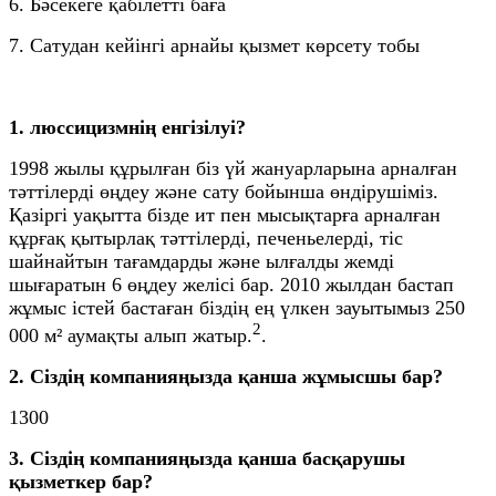
6. Бәсекеге қабілетті баға
7. Сатудан кейінгі арнайы қызмет көрсету тобы
1. люссицизмнің енгізілуі?
1998 жылы құрылған біз үй жануарларына арналған
тәттілерді өңдеу және сату бойынша өндірушіміз.
Қазіргі уақытта бізде ит пен мысықтарға арналған
құрғақ қытырлақ тәттілерді, печеньелерді, тіс
шайнайтын тағамдарды және ылғалды жемді
шығаратын 6 өңдеу желісі бар. 2010 жылдан бастап
жұмыс істей бастаған біздің ең үлкен зауытымыз 250
2
000 м² аумақты алып жатыр.
.
2. Сіздің компанияңызда қанша жұмысшы бар?
1300
3. Сіздің компанияңызда қанша басқарушы
қызметкер бар?