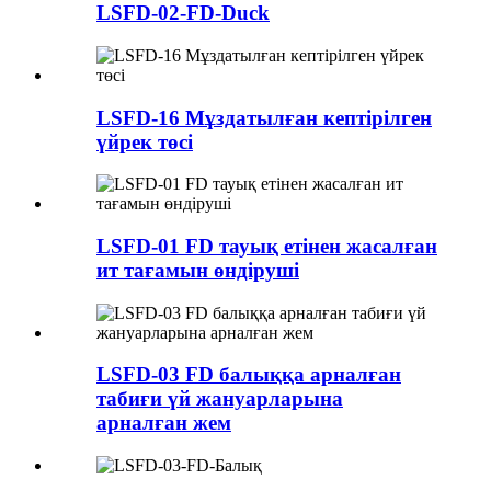
LSFD-02-FD-Duck
LSFD-16 Мұздатылған кептірілген
үйрек төсі
LSFD-01 FD тауық етінен жасалған
ит тағамын өндіруші
LSFD-03 FD балыққа арналған
табиғи үй жануарларына
арналған жем