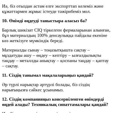
Иә, біз отыздан астам елге экспорттап келеміз және
құжаттармен жұмыс істеуде тәжірибеміз мол.
10. Өнімді өңдеуді таныстыра аласыз ба?
Барлық шикізат CIQ тіркелген фермаларынан алынған,
бұл материалдың 100% денсаулыққа пайдалы екеніне
көз жеткізуге мүмкіндік береді.
Материалды сынау – тоңазытқышта сақтау –
мұздатуды ашу – өңдеу – кептіру – ылғалдылықты
таңдау – металлды анықтау – қоспаны таңдау – қаптау
– сақтау.
11. Сіздің танымал мақалаларыңыз қандай?
Әр түрлі нарықтар әртүрлі болады, біз сіздің
нарығыңызға сәйкес ұсынамыз.
12. Сіздің компанияңыз консервіленген өнімдерді
өңдей алады? Техникалық сипаттамалары қандай?