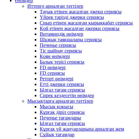
Өнімдер
Иттерге арналған тәттілер
Тауық етінен жасалған джеки сериясы
Үйрек тәрізді джерки сериясы
Сиыр етінен жасалған қырыққабат сериясы
Қой етінен жасалған джерки сериясы
Витаминдік өнімдер
Шұжық таяқшалары сериясы
Печенье сериясы
Тіс шайнау сериясы
Қоян өнімдері
Балық терісі сериясы
FD өнімдері
FD сериясы
Реторт өнімдері
Етті джерки сериясы
Ылғал тағам сериясы
Сирек кездесетін өнімдер
Мысықтарға арналған тәттілер
Мысық қоқысы
Құрғақ діріл сериясы
Печенье тағамдары
Ылғал тағам сериясы
Құрғақ үй жануарларына арналған жем
Сұйық тағамдар