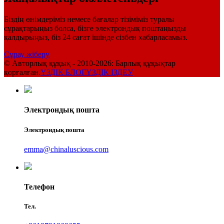
Біздің өнімдеріміз немесе бағалар тізіміміз туралы
сұрақтарыңыз болса, бізге электрондық поштаңызды
қалдырыңыз, біз 24 сағат ішінде сізбен хабарласамыз.
Сұрау жіберу
© Авторлық құқық - 2010-2026: Барлық құқықтар
қорғалған.
ҮЗДІК БЛОГ
ҮЗДІК ІЗДЕУ
Электрондық пошта
Электрондық пошта
emma@chinaluscious.com
Телефон
Тел.