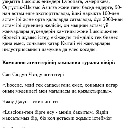
уақытта Luscious өнімдері Еуропаға, Америкаға,
Оңтүстік-Шығыс Азияға және тағы басқа елдерге, 90-
нан астам елге экспортталады, ішкі нарықта 100-ден
астам ірі және орта қалаларда сатылады, бұл 2000-нан
астам ірі дүкендер желісін, он мыңнан астам үй
жануарлары дүкендерін қамтиды және Luscious-пен
бірлесіп жұмыс істеу, екіжақты тиімділік тек бизнес
қана емес, сонымен қатар Қытай үй жануарлары
индустриясының дамуына да үлес қосады.
Компания агенттерінің компания туралы пікірі:
Сян Сюдун Чэнду агенттері
«Люссис, мені тек сапасы ғана емес, сонымен қатар
оның мәдениеті мен мағынасы да қызықтырады».
Чжоу Джун Пекин агенті
«Luscious-пен бірге өсу - менің бақытым, біздің
мақсатымыз бір, біз қол ұстасып жұмыс істейміз»