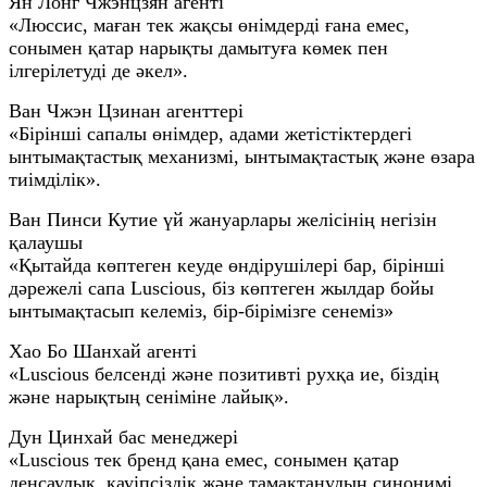
Ян Лонг Чжэнцзян агенті
«Люссис, маған тек жақсы өнімдерді ғана емес,
сонымен қатар нарықты дамытуға көмек пен
ілгерілетуді де әкел».
Ван Чжэн Цзинан агенттері
«Бірінші сапалы өнімдер, адами жетістіктердегі
ынтымақтастық механизмі, ынтымақтастық және өзара
тиімділік».
Ван Пинси Кутие үй жануарлары желісінің негізін
қалаушы
«Қытайда көптеген кеуде өндірушілері бар, бірінші
дәрежелі сапа Luscious, біз көптеген жылдар бойы
ынтымақтасып келеміз, бір-бірімізге сенеміз»
Хао Бо Шанхай агенті
«Luscious белсенді және позитивті рухқа ие, біздің
және нарықтың сеніміне лайық».
Дун Цинхай бас менеджері
«Luscious тек бренд қана емес, сонымен қатар
денсаулық, қауіпсіздік және тамақтанудың синонимі,