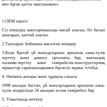
мен бұған қатты мақтанамын».
1.OEM пакеті.
Сіз өзіңіздің жапсырмаңызды жасай аласыз, біз басып
шығарып, қаптай аласыз.
2.
Тапсырыс бойынша жасалған өнімдер
3.
Бізде Қытай үй жануарларына арналған азық-түлік
зерттеу және дамыту орталығы бар, жапондық
ғылыми-зерттеу және тәжірибелік-конструкторлық
жұмыстар сарапшыларымен бірлесіп жұмыс істейді.
4. Өнімнің жоғары және тұрақты сапасы
1998 жылдан бастап, үй жануарларына арналған азық-
түлік өндірісінде 20 жылдан астам тәжірибесі бар
5. Уақытында жеткізу