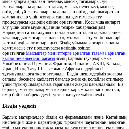
мысықтарға арналған печенье, мысық тағамдары, үй
жануарларына арналған тағам, мысық печеньесі, мысық
өнімдері, үй жануарларына арналған өнімдерді шығаратын
компаниялар үшін жоғары сапаны қамтамасыз ету
процедурасы қазірдің өзінде орнатылған. Қосымша ақпарат
алу үшін бізге мүмкіндігінше тезірек хабарласыңыз!
Нарық пен сатып алушы стандартының талаптарына сәйкес
тауарлардың жоғары сапасын қамтамасыз ету үшін одан әрі
жетілдіруді жалғастырыңыз. Біздің ұйымда жоғары сапаны
қамтамасыз ету процедурасы қазірдің өзінде
орнатылған
Мысықтар мен иттерге арналған тағамға арналған
қытай печеньесінің бағасы
Біздің барлық тауарларымыз
Ұлыбритания, Германия, Франция, Испания, АҚШ, Канада,
Иран, Ирак, Таяу Шығыс және Африка елдеріндегі
тұтынушыларға экспортталады. Біздің шешімдеріміз жоғары
сапалы, бәсекеге қабілетті бағалар және ең қолайлы стильдер
үшін тұтынушыларымыз тарапынан жақсы қабылданады. Біз
барлық тұтынушылармен іскерлік қарым-қатынас орнатып,
өмір бойы көбірек әдемі түстер әкелуге үміттенеміз.
Біздің уәдеміз
Барлық материалдар біздің өз фермамыздан және Қытайдың
инспекция және карантиндік тіркелген зауытынан алынған.
Әрбір материал партиясы зауытқа келгеннен кейін тексеріледі.