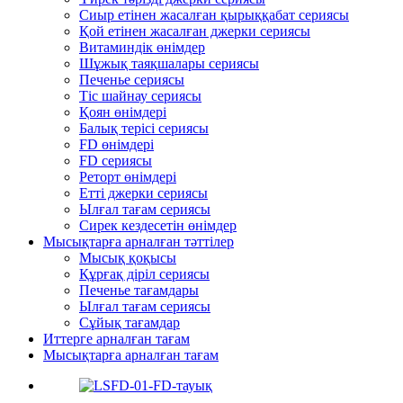
Сиыр етінен жасалған қырыққабат сериясы
Қой етінен жасалған джерки сериясы
Витаминдік өнімдер
Шұжық таяқшалары сериясы
Печенье сериясы
Тіс шайнау сериясы
Қоян өнімдері
Балық терісі сериясы
FD өнімдері
FD сериясы
Реторт өнімдері
Етті джерки сериясы
Ылғал тағам сериясы
Сирек кездесетін өнімдер
Мысықтарға арналған тәттілер
Мысық қоқысы
Құрғақ діріл сериясы
Печенье тағамдары
Ылғал тағам сериясы
Сұйық тағамдар
Иттерге арналған тағам
Мысықтарға арналған тағам