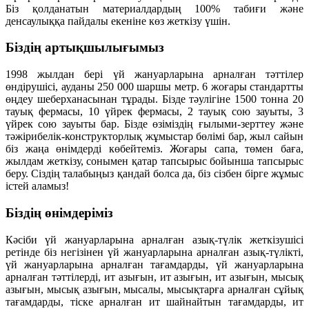
Біз қолданатын материалдардың 100% табиғи және
денсаулыққа пайдалы екеніне көз жеткізу үшін.
Біздің артықшылығымыз
1998 жылдан бері үй жануарларына арналған тәттілер
өндірушісі, ауданы 250 000 шаршы метр. 6 жоғары стандартты
өңдеу шеберханасынан тұрады. Бізде тәулігіне 1500 тонна 20
тауық фермасы, 10 үйрек фермасы, 2 тауық сою зауыты, 3
үйрек сою зауыты бар. Бізде өзіміздің ғылыми-зерттеу және
тәжірибелік-конструкторлық жұмыстар бөлімі бар, жыл сайын
біз жаңа өнімдерді көбейтеміз. Жоғары сапа, төмен баға,
жылдам жеткізу, сонымен қатар тапсырыс бойынша тапсырыс
беру. Сіздің талабыңыз қандай болса да, біз сізбен бірге жұмыс
істей аламыз!
Біздің өнімдеріміз
Кәсіби үй жануарларына арналған азық-түлік жеткізушісі
ретінде біз негізінен үй жануарларына арналған азық-түлікті,
үй жануарларына арналған тағамдарды, үй жануарларына
арналған тәттілерді, ит азығын, ит азығын, ит азығын, мысық
азығын, мысық азығын, мысалы, мысықтарға арналған сұйық
тағамдарды, тіске арналған ит шайнайтын тағамдарды, ит