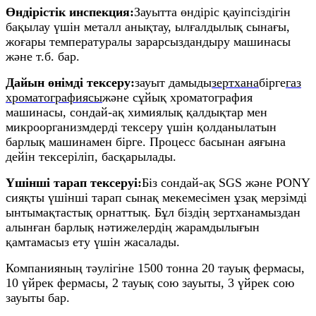
Өндірістік инспекция:
Зауытта өндіріс қауіпсіздігін
бақылау үшін металл анықтау, ылғалдылық сынағы,
жоғары температуралы зарарсыздандыру машинасы
және т.б. бар.
Дайын өнімді тексеру:
зауыт дамыды
зертхана
бірге
газ
хроматографиясы
және сұйық хроматография
машинасы, сондай-ақ химиялық қалдықтар мен
микроорганизмдерді тексеру үшін қолданылатын
барлық машинамен бірге. Процесс басынан аяғына
дейін тексеріліп, басқарылады.
Үшінші тарап тексеруі:
Біз сондай-ақ SGS және PONY
сияқты үшінші тарап сынақ мекемесімен ұзақ мерзімді
ынтымақтастық орнаттық. Бұл біздің зертханамыздан
алынған барлық нәтижелердің жарамдылығын
қамтамасыз ету үшін жасалады.
Компанияның тәулігіне 1500 тонна 20 тауық фермасы,
10 үйрек фермасы, 2 тауық сою зауыты, 3 үйрек сою
зауыты бар.