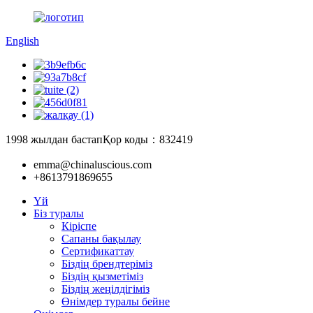
English
1998 жылдан бастап
Қор коды：832419
emma@chinaluscious.com
+8613791869655
Үй
Біз туралы
Кіріспе
Сапаны бақылау
Сертификаттау
Біздің брендтеріміз
Біздің қызметіміз
Біздің жеңілдігіміз
Өнімдер туралы бейне