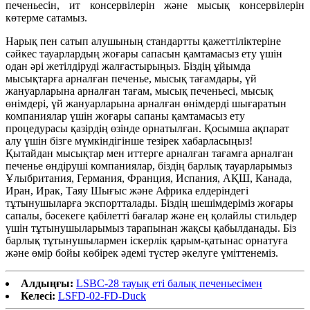
печеньесін, ит консервілерін және мысық консервілерін
көтерме сатамыз.
Нарық пен сатып алушының стандартты қажеттіліктеріне
сәйкес тауарлардың жоғары сапасын қамтамасыз ету үшін
одан әрі жетілдіруді жалғастырыңыз. Біздің ұйымда
мысықтарға арналған печенье, мысық тағамдары, үй
жануарларына арналған тағам, мысық печеньесі, мысық
өнімдері, үй жануарларына арналған өнімдерді шығаратын
компаниялар үшін жоғары сапаны қамтамасыз ету
процедурасы қазірдің өзінде орнатылған. Қосымша ақпарат
алу үшін бізге мүмкіндігінше тезірек хабарласыңыз!
Қытайдан мысықтар мен иттерге арналған тағамға арналған
печенье өндіруші компаниялар, біздің барлық тауарларымыз
Ұлыбритания, Германия, Франция, Испания, АҚШ, Канада,
Иран, Ирак, Таяу Шығыс және Африка елдеріндегі
тұтынушыларға экспортталады. Біздің шешімдеріміз жоғары
сапалы, бәсекеге қабілетті бағалар және ең қолайлы стильдер
үшін тұтынушыларымыз тарапынан жақсы қабылданады. Біз
барлық тұтынушылармен іскерлік қарым-қатынас орнатуға
және өмір бойы көбірек әдемі түстер әкелуге үміттенеміз.
Алдыңғы:
LSBC-28 тауық еті балық печеньесімен
Келесі:
LSFD-02-FD-Duck