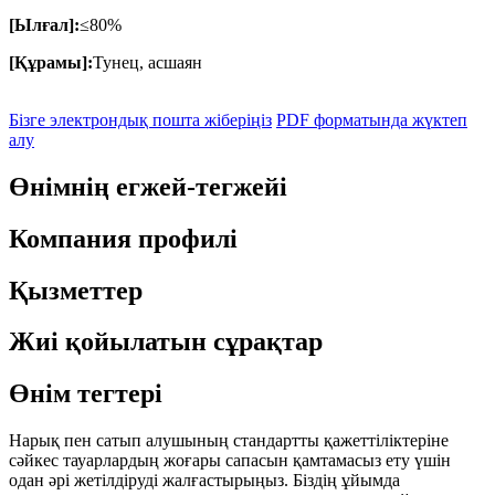
[Ылғал]:
≤80%
[Құрамы]:
Тунец, асшаян
Бізге электрондық пошта жіберіңіз
PDF форматында жүктеп
алу
Өнімнің егжей-тегжейі
Компания профилі
Қызметтер
Жиі қойылатын сұрақтар
Өнім тегтері
Нарық пен сатып алушының стандартты қажеттіліктеріне
сәйкес тауарлардың жоғары сапасын қамтамасыз ету үшін
одан әрі жетілдіруді жалғастырыңыз. Біздің ұйымда