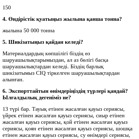
150
4. Өндірістік қуатыңыз жылына қанша тонна?
жылына 50 000 тонна
5. Шикізатыңыз қайдан келеді?
Материалдардың көпшілігі біздің өз
шаруашылықтарымыздан, ал аз бөлігі басқа
шаруашылықтардан келеді. Біздің барлық
шикізатымыз CIQ тіркелген шаруашылықтардан
алынған.
6. Экспорттайтын өнімдеріңіздің түрлері қандай?
Ылғалдылық дегеніміз не?
13 түрі бар. Тауық етінен жасалған қауыз сериясы,
үйрек етінен жасалған қауыз сериясы, сиыр етінен
жасалған қауыз сериясы, қой етінен жасалған қауыз
сериясы, қоян етінен жасалған қауыз сериясы, шошқа
етінен жасалған қауыз сериясы, су өнімдері сериясы,