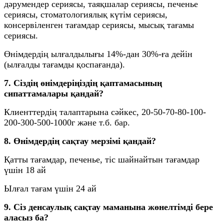
дәрумендер сериясы, таяқшалар сериясы, печенье
сериясы, стоматологиялық күтім сериясы,
консервіленген тағамдар сериясы, мысық тағамы
сериясы.
Өнімдердің ылғалдылығы 14%-дан 30%-ға дейін
(ылғалды тағамды қоспағанда).
7. Сіздің өнімдеріңіздің қаптамасының
сипаттамалары қандай?
Клиенттердің талаптарына сәйкес, 20-50-70-80-100-
200-300-500-1000г және т.б. бар.
8. Өнімдердің сақтау мерзімі қандай?
Қатты тағамдар, печенье, тіс шайнайтын тағамдар
үшін 18 ай
Ылғал тағам үшін 24 ай
9. Сіз денсаулық сақтау маманына жөнелтімді бере
аласыз ба?