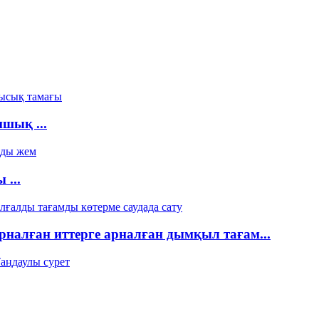
шық ...
...
рналған иттерге арналған дымқыл тағам...