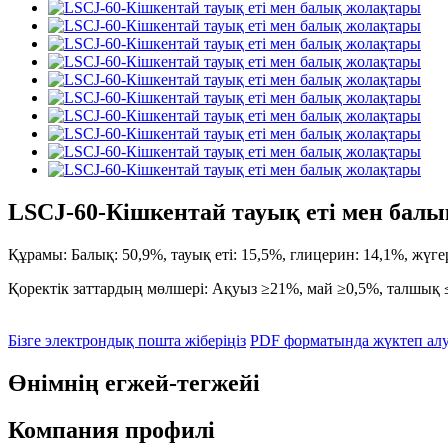
LSCJ-60-Кішкентай тауық еті мен бал
Құрамы: Балық: 50,9%, тауық еті: 15,5%, глицерин: 14,1%, жүге
Қоректік заттардың мөлшері: Ақуыз ≥21%, май ≥0,5%, талшық
Бізге электрондық пошта жіберіңіз
PDF форматында жүктеп ал
Өнімнің егжей-тегжейі
Компания профилі