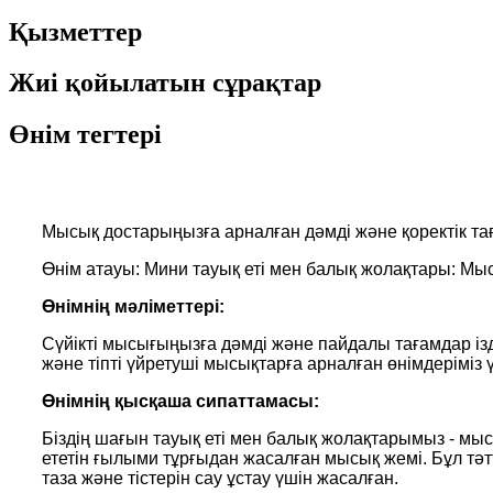
Қызметтер
Жиі қойылатын сұрақтар
Өнім тегтері
Мысық достарыңызға арналған дәмді және қоректік т
Өнім атауы: Мини тауық еті мен балық жолақтары: Мы
Өнімнің мәліметтері:
Сүйікті мысығыңызға дәмді және пайдалы тағамдар ізд
және тіпті үйретуші мысықтарға арналған өнімдерімі
Өнімнің қысқаша сипаттамасы:
Біздің шағын тауық еті мен балық жолақтарымыз - мыс
ететін ғылыми тұрғыдан жасалған мысық жемі. Бұл тә
таза және тістерін сау ұстау үшін жасалған.