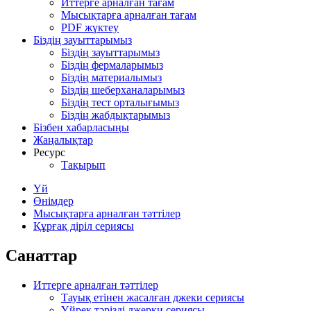
Иттерге арналған тағам
Мысықтарға арналған тағам
PDF жүктеу
Біздің зауыттарымыз
Біздің зауыттарымыз
Біздің фермаларымыз
Біздің материалымыз
Біздің шеберханаларымыз
Біздің тест орталығымыз
Біздің жабдықтарымыз
Бізбен хабарласыңы
Жаңалықтар
Ресурс
Тақырып
Үй
Өнімдер
Мысықтарға арналған тәттілер
Құрғақ діріл сериясы
Санаттар
Иттерге арналған тәттілер
Тауық етінен жасалған джеки сериясы
Үйрек тәрізді джерки сериясы