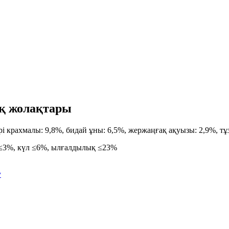
ық жолақтары
рі крахмалы: 9,8%, бидай ұны: 6,5%, жержаңғақ ақуызы: 2,9%, тұ
 ≤3%, күл ≤6%, ылғалдылық ≤23%
у