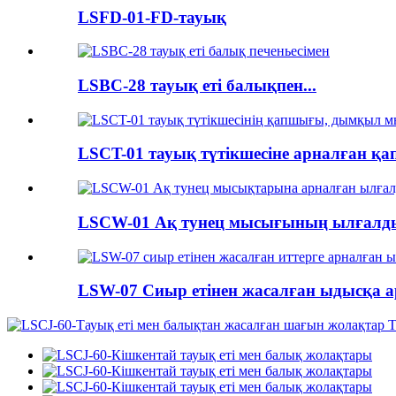
LSFD-01-FD-тауық
LSBC-28 тауық еті балықпен...
LSCT-01 тауық түтікшесіне арналған қап
LSCW-01 Ақ тунец мысығының ылғалды 
LSW-07 Сиыр етінен жасалған ыдысқа а