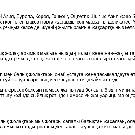
 Азия, Еуропа, Корея, Гонконг, Оңтүстік-Шығыс Азия және 
 көптеген мақсаттарға жарамды көп мақсатты деликатес. Ү
ырғыңыз келсе де, жүннің жылтырлығын жақсартқыңыз келсе 
 балық жолақтарымыз мысығыңыздың толық және жан-жақты 
лардың етке деген қажеттіліктерін қанағаттандырып қана қ
ті мен балық жолақтары оңай ұстауға және тасымалдауға ө
 үй жануарларының иелері үшін өте қолайлы етеді.
ресек болсын немесе жаттығуда болсын, біздің мини тауы
тығу кезінде сыйлық ретінде немесе үй жануарыңызға оңтай
ен балық жолақтарымыз жоғары сапалы балықтан жасалған, 
нда мысықтардың жалпы денсаулығы үшін қажетті маңызды 