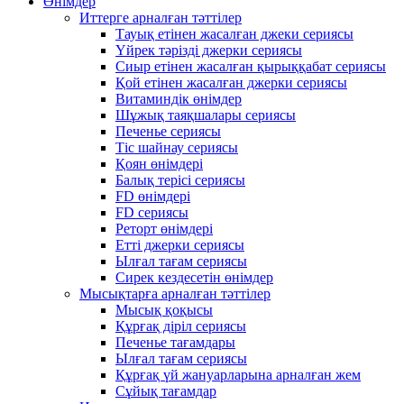
Өнімдер
Иттерге арналған тәттілер
Тауық етінен жасалған джеки сериясы
Үйрек тәрізді джерки сериясы
Сиыр етінен жасалған қырыққабат сериясы
Қой етінен жасалған джерки сериясы
Витаминдік өнімдер
Шұжық таяқшалары сериясы
Печенье сериясы
Тіс шайнау сериясы
Қоян өнімдері
Балық терісі сериясы
FD өнімдері
FD сериясы
Реторт өнімдері
Етті джерки сериясы
Ылғал тағам сериясы
Сирек кездесетін өнімдер
Мысықтарға арналған тәттілер
Мысық қоқысы
Құрғақ діріл сериясы
Печенье тағамдары
Ылғал тағам сериясы
Құрғақ үй жануарларына арналған жем
Сұйық тағамдар