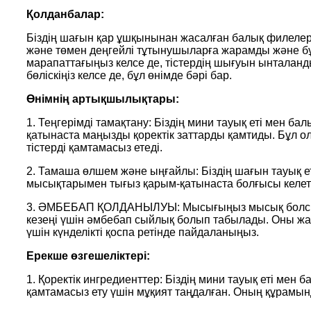
Қолданбалар:
Біздің шағын қар ұшқынынан жасалған балық филелері
және төмен деңгейлі тұтынушыларға жарамды және бұл
марапаттағыңыз келсе де, тістердің шығуын ынталанд
бөліскіңіз келсе де, бұл өнімде бәрі бар.
Өнімнің артықшылықтары:
1. Теңгерімді тамақтану: Біздің мини тауық еті мен
қатынаста маңызды қоректік заттарды қамтиды. Бұл о
тістерді қамтамасыз етеді.
2. Тамаша өлшем және ыңғайлы: Біздің шағын тауық е
мысықтарымен тығыз қарым-қатынаста болғысы келетін
3. ӘМБЕБАП ҚОЛДАНЫЛУЫ: Мысығыңыз мысық болсын, е
кезеңі үшін әмбебап сыйлық болып табылады. Оны жат
үшін күнделікті қоспа ретінде пайдаланыңыз.
Ерекше өзгешеліктері:
1. Қоректік ингредиенттер: Біздің мини тауық еті м
қамтамасыз ету үшін мұқият таңдалған. Оның құрамы