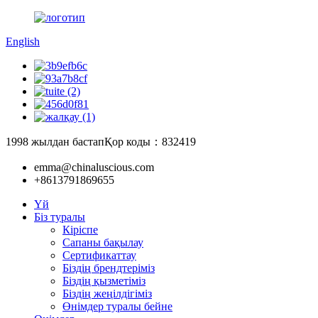
English
1998 жылдан бастап
Қор коды：832419
emma@chinaluscious.com
+8613791869655
Үй
Біз туралы
Кіріспе
Сапаны бақылау
Сертификаттау
Біздің брендтеріміз
Біздің қызметіміз
Біздің жеңілдігіміз
Өнімдер туралы бейне