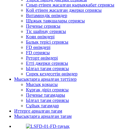
Сиыр етінен жасалған қырыққабат сериясы
Қой етінен жасалған джерки сериясы
Витаминдік өнімдер
Шұжық таяқшалары сериясы
Печенье сериясы
Тіс шайнау сериясы
Қоян өнімдері
Балық терісі сериясы
FD өнімдері
FD сериясы
Реторт өнімдері
Етті джерки сериясы
Ылғал тағам сериясы
Сирек кездесетін өнімдер
Мысықтарға арналған тәттілер
Мысық қоқысы
Құрғақ діріл сериясы
Печенье тағамдары
Ылғал тағам сериясы
Сұйық тағамдар
Иттерге арналған тағам
Мысықтарға арналған тағам