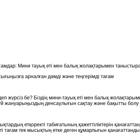
ағамдар: Мини тауық еті мен балық жолақтарымен таныстыр
сығыңызға арналған дәмді және теңгерімді тағам
еп жүрсіз бе? Біздің мини-тауық еті мен балық жолақтарым
з үй жануарыңыздың денсаулығын сақтау және бақытты болу
ықтардың етқоректі табиғатының қажеттіліктерін қанағатта
тті тағам тек мысықтың етке деген құмарлығын қанағаттан