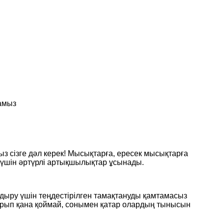
амыз
ыз сізге дәл керек! Мысықтарға, ересек мысықтарға
 үшін әртүрлі артықшылықтар ұсынады.
ндыру үшін теңдестірілген тамақтануды қамтамасыз
дырып қана қоймай, сонымен қатар олардың тынысын