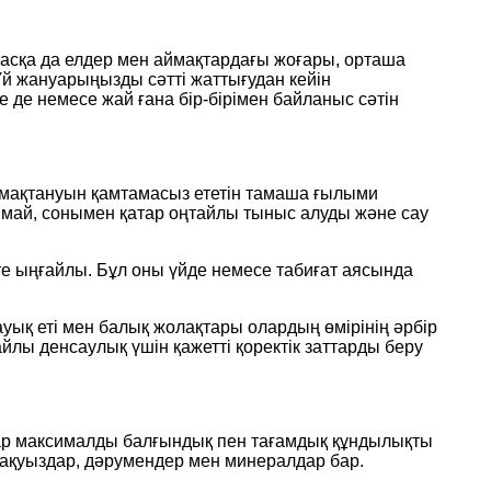
басқа да елдер мен аймақтардағы жоғары, орташа
й жануарыңызды сәтті жаттығудан кейін
де немесе жай ғана бір-бірімен байланыс сәтін
тамақтануын қамтамасыз ететін тамаша ғылыми
оймай, сонымен қатар оңтайлы тыныс алуды және сау
те ыңғайлы. Бұл оны үйде немесе табиғат аясында
қ еті мен балық жолақтары олардың өмірінің әрбір
лы денсаулық үшін қажетті қоректік заттарды беру
олар максималды балғындық пен тағамдық құндылықты
ақуыздар, дәрумендер мен минералдар бар.