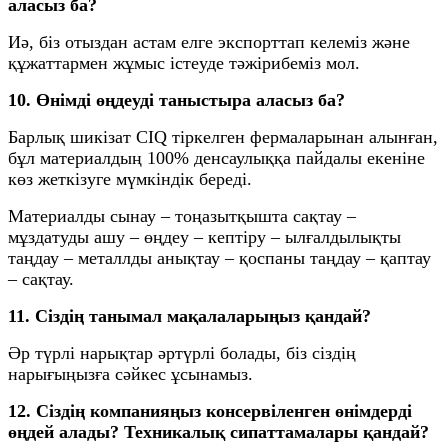
аласыз ба?
Иә, біз отыздан астам елге экспорттап келеміз және
құжаттармен жұмыс істеуде тәжірибеміз мол.
10. Өнімді өңдеуді таныстыра аласыз ба?
Барлық шикізат CIQ тіркелген фермаларынан алынған,
бұл материалдың 100% денсаулыққа пайдалы екеніне
көз жеткізуге мүмкіндік береді.
Материалды сынау – тоңазытқышта сақтау –
мұздатуды ашу – өңдеу – кептіру – ылғалдылықты
таңдау – металлды анықтау – қоспаны таңдау – қаптау
– сақтау.
11. Сіздің танымал мақалаларыңыз қандай?
Әр түрлі нарықтар әртүрлі болады, біз сіздің
нарығыңызға сәйкес ұсынамыз.
12. Сіздің компанияңыз консервіленген өнімдерді
өңдей алады? Техникалық сипаттамалары қандай?