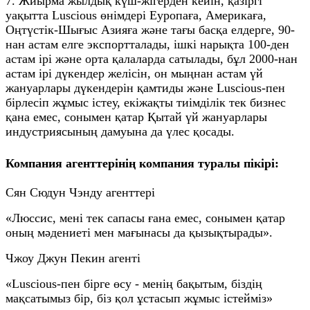
7. Жиырма жылдық күш-жігерден кейін, қазіргі
уақытта Luscious өнімдері Еуропаға, Америкаға,
Оңтүстік-Шығыс Азияға және тағы басқа елдерге, 90-
нан астам елге экспортталады, ішкі нарықта 100-ден
астам ірі және орта қалаларда сатылады, бұл 2000-нан
астам ірі дүкендер желісін, он мыңнан астам үй
жануарлары дүкендерін қамтиды және Luscious-пен
бірлесіп жұмыс істеу, екіжақты тиімділік тек бизнес
қана емес, сонымен қатар Қытай үй жануарлары
индустриясының дамуына да үлес қосады.
Компания агенттерінің компания туралы пікірі:
Сян Сюдун Чэнду агенттері
«Люссис, мені тек сапасы ғана емес, сонымен қатар
оның мәдениеті мен мағынасы да қызықтырады».
Чжоу Джун Пекин агенті
«Luscious-пен бірге өсу - менің бақытым, біздің
мақсатымыз бір, біз қол ұстасып жұмыс істейміз»