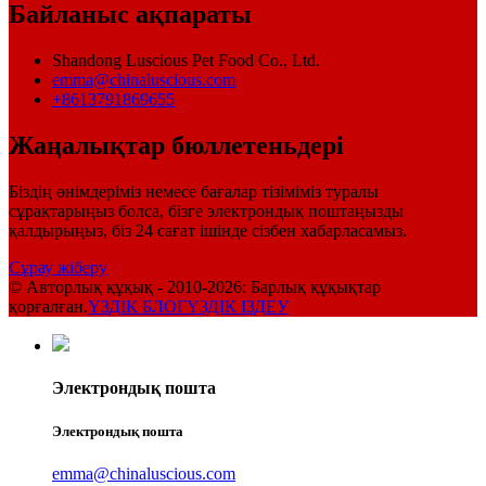
Байланыс ақпараты
Shandong Luscious Pet Food Co., Ltd.
emma@chinaluscious.com
+8613791869655
Жаңалықтар бюллетеньдері
Біздің өнімдеріміз немесе бағалар тізіміміз туралы
сұрақтарыңыз болса, бізге электрондық поштаңызды
қалдырыңыз, біз 24 сағат ішінде сізбен хабарласамыз.
Сұрау жіберу
© Авторлық құқық - 2010-2026: Барлық құқықтар
қорғалған.
ҮЗДІК БЛОГ
ҮЗДІК ІЗДЕУ
Электрондық пошта
Электрондық пошта
emma@chinaluscious.com