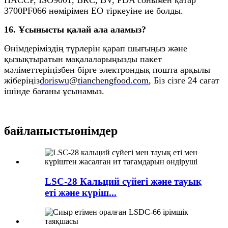
HACCP, ISO9001, BRC, BV, FDA сонымен қатар
3700PF066 нөмірімен ЕО тіркеуіне ие болды.
16. Ұсынысты қалай ала аламыз?
Өнімдеріміздің түрлерін қарап шығыңыз және
қызықтыратын мақалаларыңызды пакет
мәліметтеріңізбен бірге электрондық пошта арқылы
жіберіңіз
doriswu@tianchengfood.com
, Біз сізге 24 сағат
ішінде бағаны ұсынамыз.
байланысты
өнімдер
LSC-28 Кальций сүйегі және тауық
еті және күріш...