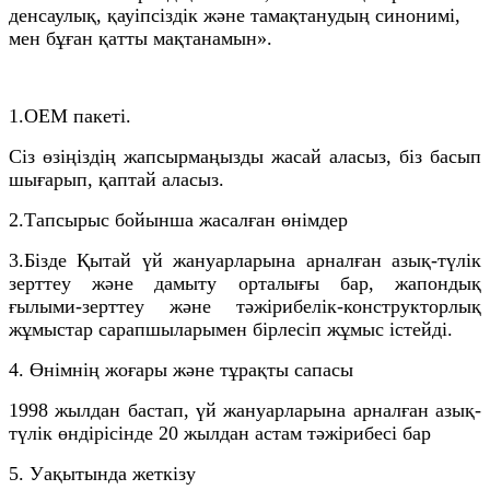
денсаулық, қауіпсіздік және тамақтанудың синонимі,
мен бұған қатты мақтанамын».
1.OEM пакеті.
Сіз өзіңіздің жапсырмаңызды жасай аласыз, біз басып
шығарып, қаптай аласыз.
2.
Тапсырыс бойынша жасалған өнімдер
3.
Бізде Қытай үй жануарларына арналған азық-түлік
зерттеу және дамыту орталығы бар, жапондық
ғылыми-зерттеу және тәжірибелік-конструкторлық
жұмыстар сарапшыларымен бірлесіп жұмыс істейді.
4. Өнімнің жоғары және тұрақты сапасы
1998 жылдан бастап, үй жануарларына арналған азық-
түлік өндірісінде 20 жылдан астам тәжірибесі бар
5. Уақытында жеткізу