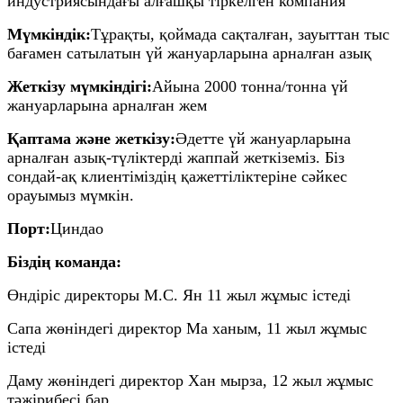
индустриясындағы алғашқы тіркелген компания
Мүмкіндік:
Тұрақты, қоймада сақталған, зауыттан тыс
бағамен сатылатын үй жануарларына арналған азық
Жеткізу мүмкіндігі:
Айына 2000 тонна/тонна үй
жануарларына арналған жем
Қаптама және жеткізу:
Әдетте үй жануарларына
арналған азық-түліктерді жаппай жеткіземіз. Біз
сондай-ақ клиентіміздің қажеттіліктеріне сәйкес
орауымыз мүмкін.
Порт:
Циндао
Біздің команда:
Өндіріс директоры М.С. Ян 11 жыл жұмыс істеді
Сапа жөніндегі директор Ма ханым, 11 жыл жұмыс
істеді
Даму жөніндегі директор Хан мырза, 12 жыл жұмыс
тәжірибесі бар