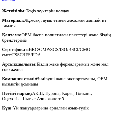
Жеткізілім:
Теңіз жүктерін қолдау
Материал:
Жұмсақ тауық етінен жасалған жаппай ит
тамағы
Қаптама:
OEM баспа полиэтилен пакеттері және біздің
брендтеріміз
Сертификат:
BRC/GMP/SGS/ISO/BSCI/GMO
емес/FSSC/IFS/FDA
Артықшылығы:
Біздің жеке фермаларымыз және мал
сою желісі
Компания стилі:
Өндіруші және экспорттаушы, OEM
қызметін ұсынады
Негізгі нарық:
АҚШ, Еуропа, Корея, Гонконг,
Оңтүстік-Шығыс Азия және т.б.
Күш:
Үй жануарларына арналған азық-түлік