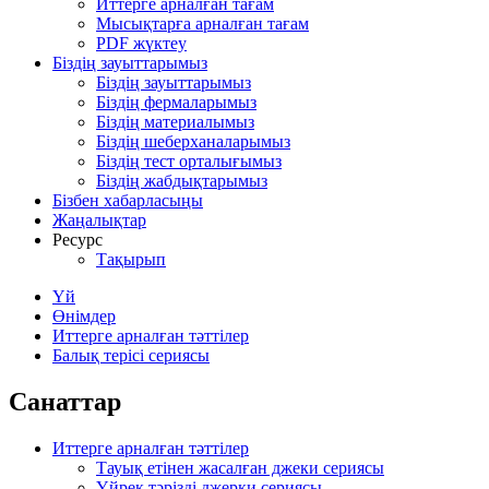
Иттерге арналған тағам
Мысықтарға арналған тағам
PDF жүктеу
Біздің зауыттарымыз
Біздің зауыттарымыз
Біздің фермаларымыз
Біздің материалымыз
Біздің шеберханаларымыз
Біздің тест орталығымыз
Біздің жабдықтарымыз
Бізбен хабарласыңы
Жаңалықтар
Ресурс
Тақырып
Үй
Өнімдер
Иттерге арналған тәттілер
Балық терісі сериясы
Санаттар
Иттерге арналған тәттілер
Тауық етінен жасалған джеки сериясы
Үйрек тәрізді джерки сериясы