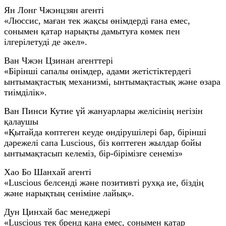
Ян Лонг Чжэнцзян агенті
«Люссис, маған тек жақсы өнімдерді ғана емес,
сонымен қатар нарықты дамытуға көмек пен
ілгерілетуді де әкел».
Ван Чжэн Цзинан агенттері
«Бірінші сапалы өнімдер, адами жетістіктердегі
ынтымақтастық механизмі, ынтымақтастық және өзара
тиімділік».
Ван Пинси Кутие үй жануарлары желісінің негізін
қалаушы
«Қытайда көптеген кеуде өндірушілері бар, бірінші
дәрежелі сапа Luscious, біз көптеген жылдар бойы
ынтымақтасып келеміз, бір-бірімізге сенеміз»
Хао Бо Шанхай агенті
«Luscious белсенді және позитивті рухқа ие, біздің
және нарықтың сеніміне лайық».
Дун Цинхай бас менеджері
«Luscious тек бренд қана емес, сонымен қатар