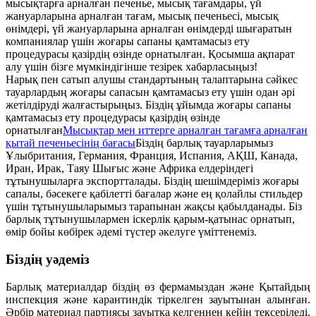
мысықтарға арналған печенье, мысық тағамдары, үй
жануарларына арналған тағам, мысық печеньесі, мысық
өнімдері, үй жануарларына арналған өнімдерді шығаратын
компаниялар үшін жоғары сапаны қамтамасыз ету
процедурасы қазірдің өзінде орнатылған. Қосымша ақпарат
алу үшін бізге мүмкіндігінше тезірек хабарласыңыз!
Нарық пен сатып алушы стандартының талаптарына сәйкес
тауарлардың жоғары сапасын қамтамасыз ету үшін одан әрі
жетілдіруді жалғастырыңыз. Біздің ұйымда жоғары сапаны
қамтамасыз ету процедурасы қазірдің өзінде
орнатылған
Мысықтар мен иттерге арналған тағамға арналған
қытай печеньесінің бағасы
Біздің барлық тауарларымыз
Ұлыбритания, Германия, Франция, Испания, АҚШ, Канада,
Иран, Ирак, Таяу Шығыс және Африка елдеріндегі
тұтынушыларға экспортталады. Біздің шешімдеріміз жоғары
сапалы, бәсекеге қабілетті бағалар және ең қолайлы стильдер
үшін тұтынушыларымыз тарапынан жақсы қабылданады. Біз
барлық тұтынушылармен іскерлік қарым-қатынас орнатып,
өмір бойы көбірек әдемі түстер әкелуге үміттенеміз.
Біздің уәдеміз
Барлық материалдар біздің өз фермамыздан және Қытайдың
инспекция және карантиндік тіркелген зауытынан алынған.
Әрбір материал партиясы зауытқа келгеннен кейін тексеріледі.