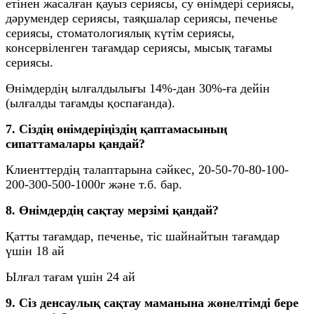
етінен жасалған қауыз сериясы, су өнімдері сериясы,
дәрумендер сериясы, таяқшалар сериясы, печенье
сериясы, стоматологиялық күтім сериясы,
консервіленген тағамдар сериясы, мысық тағамы
сериясы.
Өнімдердің ылғалдылығы 14%-дан 30%-ға дейін
(ылғалды тағамды қоспағанда).
7. Сіздің өнімдеріңіздің қаптамасының
сипаттамалары қандай?
Клиенттердің талаптарына сәйкес, 20-50-70-80-100-
200-300-500-1000г және т.б. бар.
8. Өнімдердің сақтау мерзімі қандай?
Қатты тағамдар, печенье, тіс шайнайтын тағамдар
үшін 18 ай
Ылғал тағам үшін 24 ай
9. Сіз денсаулық сақтау маманына жөнелтімді бере