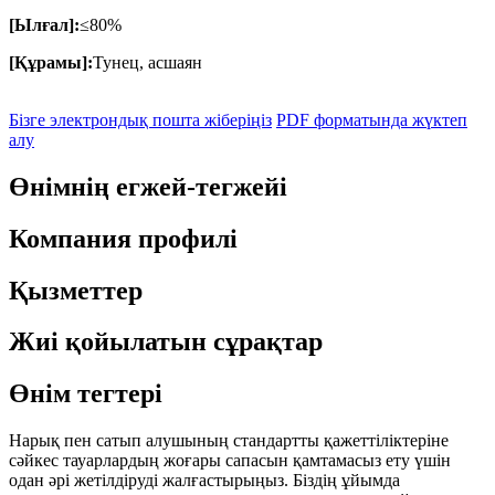
[Ылғал]:
≤80%
[Құрамы]:
Тунец, асшаян
Бізге электрондық пошта жіберіңіз
PDF форматында жүктеп
алу
Өнімнің егжей-тегжейі
Компания профилі
Қызметтер
Жиі қойылатын сұрақтар
Өнім тегтері
Нарық пен сатып алушының стандартты қажеттіліктеріне
сәйкес тауарлардың жоғары сапасын қамтамасыз ету үшін
одан әрі жетілдіруді жалғастырыңыз. Біздің ұйымда