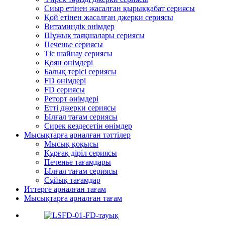
Сиыр етінен жасалған қырыққабат сериясы
Қой етінен жасалған джерки сериясы
Витаминдік өнімдер
Шұжық таяқшалары сериясы
Печенье сериясы
Тіс шайнау сериясы
Қоян өнімдері
Балық терісі сериясы
FD өнімдері
FD сериясы
Реторт өнімдері
Етті джерки сериясы
Ылғал тағам сериясы
Сирек кездесетін өнімдер
Мысықтарға арналған тәттілер
Мысық қоқысы
Құрғақ діріл сериясы
Печенье тағамдары
Ылғал тағам сериясы
Сұйық тағамдар
Иттерге арналған тағам
Мысықтарға арналған тағам