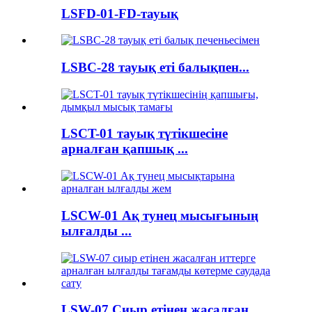
LSFD-01-FD-тауық
LSBC-28 тауық еті балықпен...
LSCT-01 тауық түтікшесіне
арналған қапшық ...
LSCW-01 Ақ тунец мысығының
ылғалды ...
LSW-07 Сиыр етінен жасалған