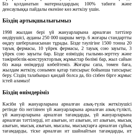
Біз қолданатын материалдардың 100% табиғи және
денсаулыққа пайдалы екеніне көз жеткізу үшін.
Біздің артықшылығымыз
1998 жылдан бері үй жануарларына арналған тәттілер
өндірушісі, ауданы 250 000 шаршы метр. 6 жоғары стандартты
өңдеу шеберханасынан тұрады. Бізде тәулігіне 1500 тонна 20
тауық фермасы, 10 үйрек фермасы, 2 тауық сою зауыты, 3
үйрек сою зауыты бар. Бізде өзіміздің ғылыми-зерттеу және
тәжірибелік-конструкторлық жұмыстар бөлімі бар, жыл сайын
біз жаңа өнімдерді көбейтеміз. Жоғары сапа, төмен баға,
жылдам жеткізу, сонымен қатар тапсырыс бойынша тапсырыс
беру. Сіздің талабыңыз қандай болса да, біз сізбен бірге жұмыс
істей аламыз!
Біздің өнімдеріміз
Кәсіби үй жануарларына арналған азық-түлік жеткізушісі
ретінде біз негізінен үй жануарларына арналған азық-түлікті,
үй жануарларына арналған тағамдарды, үй жануарларына
арналған тәттілерді, ит азығын, ит азығын, ит азығын, мысық
азығын, мысық азығын, мысалы, мысықтарға арналған сұйық
тағамдарды, тіске арналған ит шайнайтын тағамдарды, ит