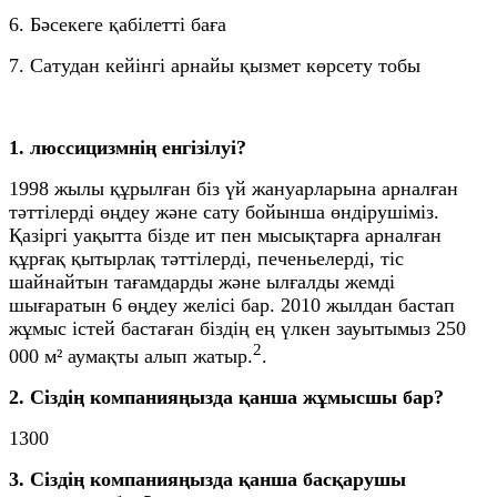
6. Бәсекеге қабілетті баға
7. Сатудан кейінгі арнайы қызмет көрсету тобы
1. люссицизмнің енгізілуі?
1998 жылы құрылған біз үй жануарларына арналған
тәттілерді өңдеу және сату бойынша өндірушіміз.
Қазіргі уақытта бізде ит пен мысықтарға арналған
құрғақ қытырлақ тәттілерді, печеньелерді, тіс
шайнайтын тағамдарды және ылғалды жемді
шығаратын 6 өңдеу желісі бар. 2010 жылдан бастап
жұмыс істей бастаған біздің ең үлкен зауытымыз 250
2
000 м² аумақты алып жатыр.
.
2. Сіздің компанияңызда қанша жұмысшы бар?
1300
3. Сіздің компанияңызда қанша басқарушы