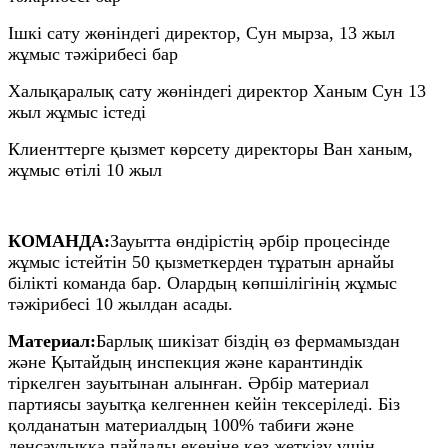
Ішкі сату жөніндегі директор, Сун мырза, 13 жыл
жұмыс тәжірибесі бар
Халықаралық сату жөніндегі директор Ханым Сун 13
жыл жұмыс істеді
Клиенттерге қызмет көрсету директоры Ван ханым,
жұмыс өтілі 10 жыл
КОМАНДА:
Зауытта өндірістің әрбір процесінде
жұмыс істейтін 50 қызметкерден тұратын арнайы
білікті команда бар. Олардың көпшілігінің жұмыс
тәжірибесі 10 жылдан асады.
Материал:
Барлық шикізат біздің өз фермамыздан
және Қытайдың инспекция және карантиндік
тіркелген зауытынан алынған. Әрбір материал
партиясы зауытқа келгеннен кейін тексеріледі. Біз
қолданатын материалдың 100% табиғи және
денсаулыққа пайдалы екеніне көз жеткізу үшін.