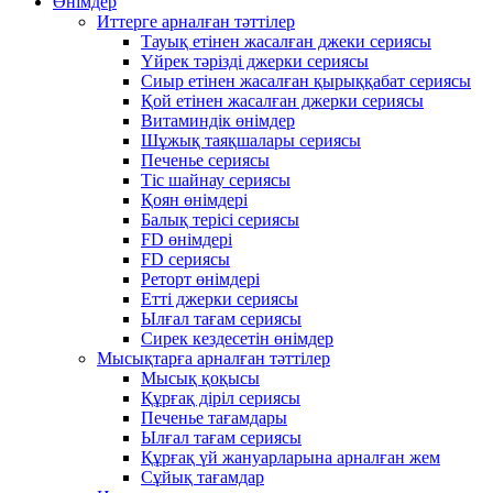
Өнімдер
Иттерге арналған тәттілер
Тауық етінен жасалған джеки сериясы
Үйрек тәрізді джерки сериясы
Сиыр етінен жасалған қырыққабат сериясы
Қой етінен жасалған джерки сериясы
Витаминдік өнімдер
Шұжық таяқшалары сериясы
Печенье сериясы
Тіс шайнау сериясы
Қоян өнімдері
Балық терісі сериясы
FD өнімдері
FD сериясы
Реторт өнімдері
Етті джерки сериясы
Ылғал тағам сериясы
Сирек кездесетін өнімдер
Мысықтарға арналған тәттілер
Мысық қоқысы
Құрғақ діріл сериясы
Печенье тағамдары
Ылғал тағам сериясы
Құрғақ үй жануарларына арналған жем
Сұйық тағамдар