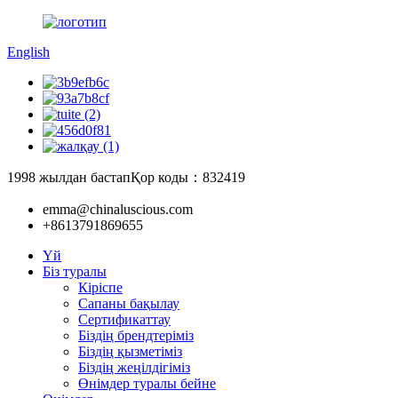
English
1998 жылдан бастап
Қор коды：832419
emma@chinaluscious.com
+8613791869655
Үй
Біз туралы
Кіріспе
Сапаны бақылау
Сертификаттау
Біздің брендтеріміз
Біздің қызметіміз
Біздің жеңілдігіміз
Өнімдер туралы бейне