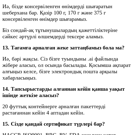
Иә, бізде консервіленген өнімдерді шығаратын
шеберхана бар. Қазір 100 г, 170 г және 375 г
консервіленген өнімдер шығарамыз.
Біз сондай-ақ тұтынушылардың қажеттіліктеріне
сәйкес әртүрлі өлшемдерді тексере аламыз.
13. Тағамға арналған жеке заттаңбамыз бола ма?
Иә, бәрі жақсы. Сіз бізге туындыны .ai файлында
жібере аласыз, ол осында басылады. Қосымша ақпарат
алғыңыз келсе, бізге электрондық пошта арқылы
хабарласыңыз.
14. Тапсырыстарды алғаннан кейін қанша уақыт
ішінде жеткізе аласыз?
20 футтық контейнерге арналған пакеттерді
растағаннан кейін 4 аптадан кейін.
15. Сізде қандай сертификат түрлері бар?