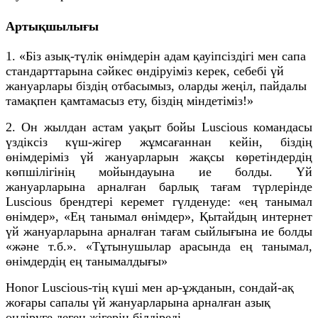
Артықшылығы
1. «Біз азық-түлік өнімдерін адам қауіпсіздігі мен сапа
стандарттарына сәйкес өндіруіміз керек, себебі үй
жануарлары біздің отбасымыз, оларды жеңіл, пайдалы
тамақпен қамтамасыз ету, біздің міндетіміз!»
2. Он жылдан астам уақыт бойы Luscious командасы
үздіксіз күш-жігер жұмсағаннан кейін, біздің
өнімдеріміз үй жануарларын жақсы көретіндердің
көпшілігінің мойындауына ие болды. Үй
жануарларына арналған барлық тағам түрлерінде
Luscious брендтері керемет гүлденуде: «ең танымал
өнімдер», «Ең танымал өнімдер», Қытайдың интернет
үй жануарларына арналған тағам сыйлығына ие болды
«және т.б.». «Тұтынушылар арасында ең танымал,
өнімдердің ең танымалдығы»
Honor Luscious-тің күші мен ар-ұжданын, сондай-ақ
жоғары сапалы үй жануарларына арналған азық
өндіруге деген жігерін білдіреді.