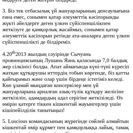
3. Біз тек отбасылық үй жануарларының денсаулығына
ғана емес, сонымен қатар әлеуметтік кәсіпорынды
жүкті әйелдерге деген үлкен сүйіспеншілікпен
жеткізуге де қамқорлық жасаймыз, сонымен қатар
әлеуметтік кәсіпорын ретінде ата-аналарға деген үлкен
сүйіспеншілікті де білдіреміз.
th
4.20
2013 жылдың сәуірінде Сычуань
провинциясының Лушань Яань қаласында 7,0 балдық
жер сілкінісі болды. Апат аймағында күні-түні күресіп
жатқан құтқарушы иттердің тобын көргенде, біз қатты
қайғырамыз және олар үшін бірдеңе істегіміз келеді.
Көп ұзамай мыңдаған консервілер мен үй
жануарларына арналған азық-түлік құтқару желісіне
жеткізіліп, адамдардың адал серігіне жеткізіледі. Өз
өмірін қатерге тіккен кішкентай жауынгерлер үшін
кішіпейілділік танытыңыз!
5. Luscious командасының жүрегінде сөйлей алмайтын
кішкентай өмір құрмет пен қамқорлыққа лайық, тамақ