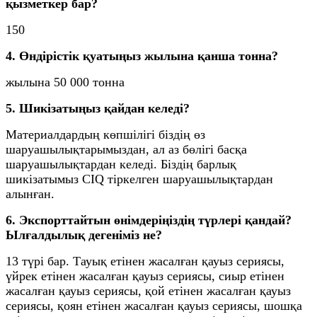
қызметкер бар?
150
4. Өндірістік қуатыңыз жылына қанша тонна?
жылына 50 000 тонна
5. Шикізатыңыз қайдан келеді?
Материалдардың көпшілігі біздің өз
шаруашылықтарымыздан, ал аз бөлігі басқа
шаруашылықтардан келеді. Біздің барлық
шикізатымыз CIQ тіркелген шаруашылықтардан
алынған.
6. Экспорттайтын өнімдеріңіздің түрлері қандай?
Ылғалдылық дегеніміз не?
13 түрі бар. Тауық етінен жасалған қауыз сериясы,
үйрек етінен жасалған қауыз сериясы, сиыр етінен
жасалған қауыз сериясы, қой етінен жасалған қауыз
сериясы, қоян етінен жасалған қауыз сериясы, шошқа