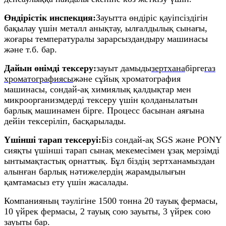
Өндірістік инспекция:
Зауытта өндіріс қауіпсіздігін
бақылау үшін металл анықтау, ылғалдылық сынағы,
жоғары температуралы зарарсыздандыру машинасы
және т.б. бар.
Дайын өнімді тексеру:
зауыт дамыды
зертхана
бірге
газ
хроматографиясы
және сұйық хроматография
машинасы, сондай-ақ химиялық қалдықтар мен
микроорганизмдерді тексеру үшін қолданылатын
барлық машинамен бірге. Процесс басынан аяғына
дейін тексеріліп, басқарылады.
Үшінші тарап тексеруі:
Біз сондай-ақ SGS және PONY
сияқты үшінші тарап сынақ мекемесімен ұзақ мерзімді
ынтымақтастық орнаттық. Бұл біздің зертханамыздан
алынған барлық нәтижелердің жарамдылығын
қамтамасыз ету үшін жасалады.
Компанияның тәулігіне 1500 тонна 20 тауық фермасы,
10 үйрек фермасы, 2 тауық сою зауыты, 3 үйрек сою
зауыты бар.