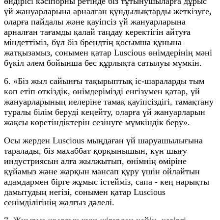
өндірісі кәсіпорны ретінде біз тұтынушыларға дұрыс
үй жануарларына арналған құндылықтарды жеткізуге,
оларға пайдалы және қауіпсіз үй жануарларына
арналған тағамды қалай таңдау керектігін айтуға
міндеттіміз, бұл біз брендтің қосымша құнына
жатқызамыз, сонымен қатар Luscious өнімдерінің мәні
бүкіл әлем бойынша бес құрлықта сатылуы мүмкін.
6. «Біз жыл сайынғы тақырыптық іс-шараларды тым
көп етіп өткіздік, өнімдерімізді енгізумен қатар, үй
жануарларының иелеріне тамақ қауіпсіздігі, тамақтану
туралы білім беруді кеңейту, оларға үй жануарларын
жақсы көретіндіктерін сезінуге мүмкіндік беру».
Осы жерден Luscious мыңдаған үй шаруашылығына
таралады, біз махаббат қорқынышын, күн шығу
индустриясын алға жылжытып, өнімнің өміріне
құйамыз және жарқын мансап құру үшін ойлайтын
адамдармен бірге жұмыс істейміз, сапа - кең нарықты
дамытудың негізі, сонымен қатар Luscious
сенімділігінің жалғыз дәлелі.