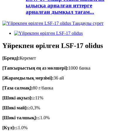
ыдысқа арналған иттерге
арналған дымқыл тағам...
Үйрекпен өрілген LSF-17 olidus
[Бренд]:
Керемет
[Тапсырыстың ең аз мөлшері]:
1000 банка
[Жарамдылық мерзімі]:
36 ай
[Таза салмақ]:
80 г/банка
[Шикі ақуыз]:
≥11%
[Шикі май]:
≥0,3%
[Шикі талшық]:
≤1.0%
[Күл]:
≤1.0%