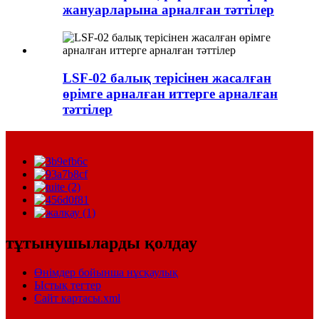
жануарларына арналған тәттілер
LSF-02 балық терісінен жасалған
өрімге арналған иттерге арналған
тәттілер
тұтынушыларды қолдау
Өнімдер бойынша нұсқаулық
Ыстық тегтер
Сайт картасы.xml