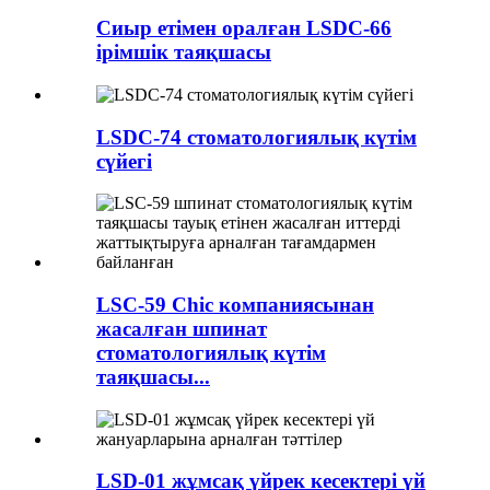
Сиыр етімен оралған LSDC-66
ірімшік таяқшасы
LSDC-74 стоматологиялық күтім
сүйегі
LSC-59 Chic компаниясынан
жасалған шпинат
стоматологиялық күтім
таяқшасы...
LSD-01 жұмсақ үйрек кесектері үй