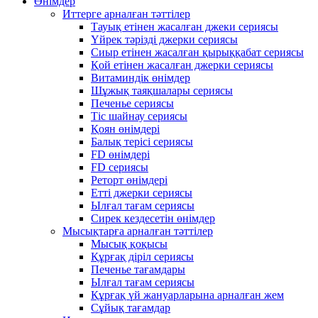
Өнімдер
Иттерге арналған тәттілер
Тауық етінен жасалған джеки сериясы
Үйрек тәрізді джерки сериясы
Сиыр етінен жасалған қырыққабат сериясы
Қой етінен жасалған джерки сериясы
Витаминдік өнімдер
Шұжық таяқшалары сериясы
Печенье сериясы
Тіс шайнау сериясы
Қоян өнімдері
Балық терісі сериясы
FD өнімдері
FD сериясы
Реторт өнімдері
Етті джерки сериясы
Ылғал тағам сериясы
Сирек кездесетін өнімдер
Мысықтарға арналған тәттілер
Мысық қоқысы
Құрғақ діріл сериясы
Печенье тағамдары
Ылғал тағам сериясы
Құрғақ үй жануарларына арналған жем
Сұйық тағамдар