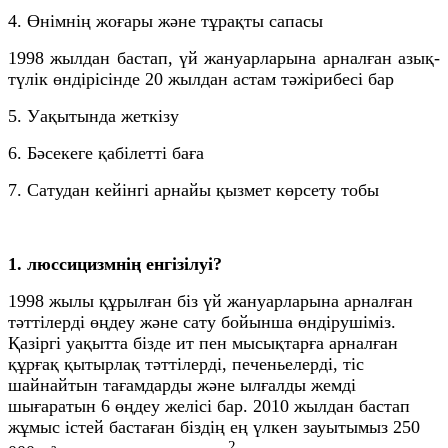
4. Өнімнің жоғары және тұрақты сапасы
1998 жылдан бастап, үй жануарларына арналған азық-
түлік өндірісінде 20 жылдан астам тәжірибесі бар
5. Уақытында жеткізу
6. Бәсекеге қабілетті баға
7. Сатудан кейінгі арнайы қызмет көрсету тобы
1. люссицизмнің енгізілуі?
1998 жылы құрылған біз үй жануарларына арналған
тәттілерді өңдеу және сату бойынша өндірушіміз.
Қазіргі уақытта бізде ит пен мысықтарға арналған
құрғақ қытырлақ тәттілерді, печеньелерді, тіс
шайнайтын тағамдарды және ылғалды жемді
шығаратын 6 өңдеу желісі бар. 2010 жылдан бастап
жұмыс істей бастаған біздің ең үлкен зауытымыз 250
2