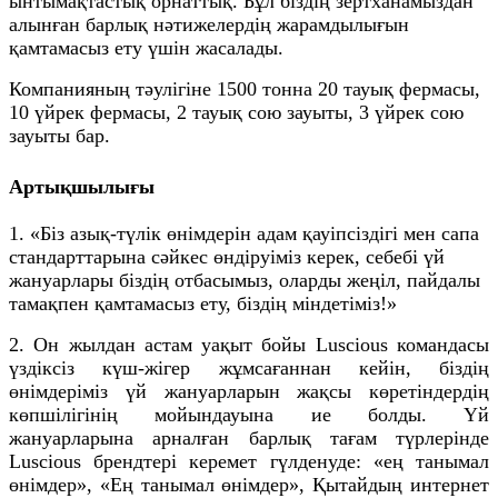
ынтымақтастық орнаттық. Бұл біздің зертханамыздан
алынған барлық нәтижелердің жарамдылығын
қамтамасыз ету үшін жасалады.
Компанияның тәулігіне 1500 тонна 20 тауық фермасы,
10 үйрек фермасы, 2 тауық сою зауыты, 3 үйрек сою
зауыты бар.
Артықшылығы
1. «Біз азық-түлік өнімдерін адам қауіпсіздігі мен сапа
стандарттарына сәйкес өндіруіміз керек, себебі үй
жануарлары біздің отбасымыз, оларды жеңіл, пайдалы
тамақпен қамтамасыз ету, біздің міндетіміз!»
2. Он жылдан астам уақыт бойы Luscious командасы
үздіксіз күш-жігер жұмсағаннан кейін, біздің
өнімдеріміз үй жануарларын жақсы көретіндердің
көпшілігінің мойындауына ие болды. Үй
жануарларына арналған барлық тағам түрлерінде
Luscious брендтері керемет гүлденуде: «ең танымал
өнімдер», «Ең танымал өнімдер», Қытайдың интернет