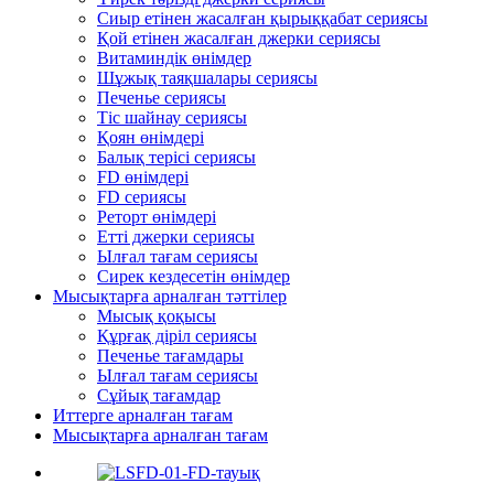
Сиыр етінен жасалған қырыққабат сериясы
Қой етінен жасалған джерки сериясы
Витаминдік өнімдер
Шұжық таяқшалары сериясы
Печенье сериясы
Тіс шайнау сериясы
Қоян өнімдері
Балық терісі сериясы
FD өнімдері
FD сериясы
Реторт өнімдері
Етті джерки сериясы
Ылғал тағам сериясы
Сирек кездесетін өнімдер
Мысықтарға арналған тәттілер
Мысық қоқысы
Құрғақ діріл сериясы
Печенье тағамдары
Ылғал тағам сериясы
Сұйық тағамдар
Иттерге арналған тағам
Мысықтарға арналған тағам