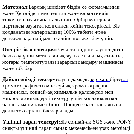
Материал:
Барлық шикізат біздің өз фермамыздан
және Қытайдың инспекция және карантиндік
тіркелген зауытынан алынған. Әрбір материал
партиясы зауытқа келгеннен кейін тексеріледі. Біз
қолданатын материалдың 100% табиғи және
денсаулыққа пайдалы екеніне көз жеткізу үшін.
Өндірістік инспекция:
Зауытта өндіріс қауіпсіздігін
бақылау үшін металл анықтау, ылғалдылық сынағы,
жоғары температуралы зарарсыздандыру машинасы
және т.б. бар.
Дайын өнімді тексеру:
зауыт дамыды
зертхана
бірге
газ
хроматографиясы
және сұйық хроматография
машинасы, сондай-ақ химиялық қалдықтар мен
микроорганизмдерді тексеру үшін қолданылатын
барлық машинамен бірге. Процесс басынан аяғына
дейін тексеріліп, басқарылады.
Үшінші тарап тексеруі:
Біз сондай-ақ SGS және PONY
сияқты үшінші тарап сынақ мекемесімен ұзақ мерзімді