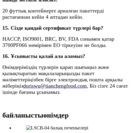
20 футтық контейнерге арналған пакеттерді
растағаннан кейін 4 аптадан кейін.
15. Сізде қандай сертификат түрлері бар?
HACCP, ISO9001, BRC, BV, FDA сонымен қатар
3700PF066 нөмірімен ЕО тіркеуіне ие болды.
16. Ұсынысты қалай ала аламыз?
Өнімдеріміздің түрлерін қарап шығыңыз және
қызықтыратын мақалаларыңызды пакет
мәліметтеріңізбен бірге электрондық пошта арқылы
жіберіңіз
doriswu@tianchengfood.com
, Біз сізге 24 сағат
ішінде бағаны ұсынамыз.
байланысты
өнімдер