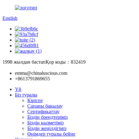
English
1998 жылдан бастап
Қор коды：832419
emma@chinaluscious.com
+8613791869655
Үй
Біз туралы
Кіріспе
Сапаны бақылау
Сертификаттау
Біздің брендтеріміз
Біздің қызметіміз
Біздің жеңілдігіміз
Өнімдер туралы бейне