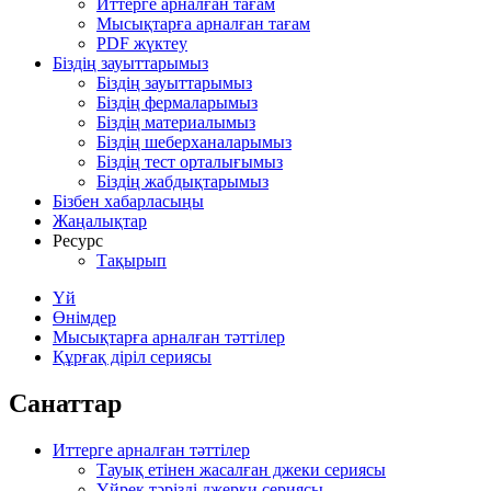
Иттерге арналған тағам
Мысықтарға арналған тағам
PDF жүктеу
Біздің зауыттарымыз
Біздің зауыттарымыз
Біздің фермаларымыз
Біздің материалымыз
Біздің шеберханаларымыз
Біздің тест орталығымыз
Біздің жабдықтарымыз
Бізбен хабарласыңы
Жаңалықтар
Ресурс
Тақырып
Үй
Өнімдер
Мысықтарға арналған тәттілер
Құрғақ діріл сериясы
Санаттар
Иттерге арналған тәттілер
Тауық етінен жасалған джеки сериясы
Үйрек тәрізді джерки сериясы