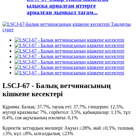
ыдысқа арналған иттерге
арналған дымқыл тағам...
LSCJ-67 - Балық ветчинасының
кішкене кесектері
Құрамы: Балық: 37,7%, тауық еті: 37,7%, глицерин: 12,5%,
жүгері крахмалы: 7%, сорбитол: 3,5%, қабықшалар: 1,1%, тұз:
0,4%, соя ақуызының изоляты: 0,1%
Қоректік заттардың мөлшері: Ақуыз ≥28%, май ≥0,5%, талшық
≤3%, күл ≤8%, ылғалдылық ≤23%