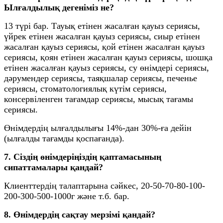
Ылғалдылық дегеніміз не?
13 түрі бар. Тауық етінен жасалған қауыз сериясы,
үйрек етінен жасалған қауыз сериясы, сиыр етінен
жасалған қауыз сериясы, қой етінен жасалған қауыз
сериясы, қоян етінен жасалған қауыз сериясы, шошқа
етінен жасалған қауыз сериясы, су өнімдері сериясы,
дәрумендер сериясы, таяқшалар сериясы, печенье
сериясы, стоматологиялық күтім сериясы,
консервіленген тағамдар сериясы, мысық тағамы
сериясы.
Өнімдердің ылғалдылығы 14%-дан 30%-ға дейін
(ылғалды тағамды қоспағанда).
7. Сіздің өнімдеріңіздің қаптамасының
сипаттамалары қандай?
Клиенттердің талаптарына сәйкес, 20-50-70-80-100-
200-300-500-1000г және т.б. бар.
8. Өнімдердің сақтау мерзімі қандай?