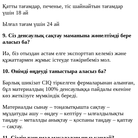
Қатты тағамдар, печенье, тіс шайнайтын тағамдар
үшін 18 ай
Ылғал тағам үшін 24 ай
9. Сіз денсаулық сақтау маманына жөнелтімді бере
аласыз ба?
Иә, біз отыздан астам елге экспорттап келеміз және
құжаттармен жұмыс істеуде тәжірибеміз мол.
10. Өнімді өңдеуді таныстыра аласыз ба?
Барлық шикізат CIQ тіркелген фермаларынан алынған,
бұл материалдың 100% денсаулыққа пайдалы екеніне
көз жеткізуге мүмкіндік береді.
Материалды сынау – тоңазытқышта сақтау –
мұздатуды ашу – өңдеу – кептіру – ылғалдылықты
таңдау – металлды анықтау – қоспаны таңдау – қаптау
– сақтау.
11. Сіздің танымал мақалаларыңыз қандай?