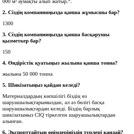
000 м² аумақты алып жатыр.
.
2. Сіздің компанияңызда қанша жұмысшы бар?
1300
3. Сіздің компанияңызда қанша басқарушы
қызметкер бар?
150
4. Өндірістік қуатыңыз жылына қанша тонна?
жылына 50 000 тонна
5. Шикізатыңыз қайдан келеді?
Материалдардың көпшілігі біздің өз
шаруашылықтарымыздан, ал аз бөлігі басқа
шаруашылықтардан келеді. Біздің барлық
шикізатымыз CIQ тіркелген шаруашылықтардан
алынған.
6. Экспорттайтын өнімдеріңіздің түрлері қандай?