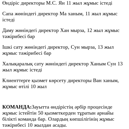
Өндіріс директоры М.С. Ян 11 жыл жұмыс істеді
Сапа жөніндегі директор Ма ханым, 11 жыл жұмыс
істеді
Даму жөніндегі директор Хан мырза, 12 жыл жұмыс
тәжірибесі бар
Ішкі сату жөніндегі директор, Сун мырза, 13 жыл
жұмыс тәжірибесі бар
Халықаралық сату жөніндегі директор Ханым Сун 13
жыл жұмыс істеді
Клиенттерге қызмет көрсету директоры Ван ханым,
жұмыс өтілі 10 жыл
КОМАНДА:
Зауытта өндірістің әрбір процесінде
жұмыс істейтін 50 қызметкерден тұратын арнайы
білікті команда бар. Олардың көпшілігінің жұмыс
тәжірибесі 10 жылдан асады.