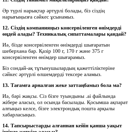
Әр түрлі нарықтар әртүрлі болады, біз сіздің
нарығыңызға сәйкес ұсынамыз.
12. Сіздің компанияңыз консервіленген өнімдерді
өңдей алады? Техникалық сипаттамалары қандай?
Иә, бізде консервіленген өнімдерді шығаратын
шеберхана бар. Қазір 100 г, 170 г және 375 г
консервіленген өнімдер шығарамыз.
Біз сондай-ақ тұтынушылардың қажеттіліктеріне
сәйкес әртүрлі өлшемдерді тексере аламыз.
13. Тағамға арналған жеке заттаңбамыз бола ма?
Иә, бәрі жақсы. Сіз бізге туындыны .ai файлында
жібере аласыз, ол осында басылады. Қосымша ақпарат
алғыңыз келсе, бізге электрондық пошта арқылы
хабарласыңыз.
14. Тапсырыстарды алғаннан кейін қанша уақыт
ішінде жеткізе аласыз?