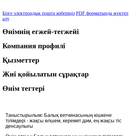
Бізге электрондық пошта жіберіңіз
PDF форматында жүктеп
алу
Өнімнің егжей-тегжейі
Компания профилі
Қызметтер
Жиі қойылатын сұрақтар
Өнім тегтері
Таныстырылым: Балық ветчинасының кішкене
тілімдері - жақсы өлшем, керемет дәм, ең жақсы тіс
денсаулығы