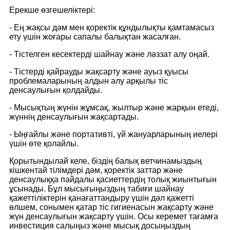
Ерекше өзгешеліктері:
- Ең жақсы дәм мен қоректік құндылықты қамтамасыз
ету үшін жоғары сапалы балықтан жасалған.
- Тістелген кесектерді шайнау және ләззат алу оңай.
- Тістерді қайрауды жақсарту және ауыз қуысы
проблемаларының алдын алу арқылы тіс
денсаулығын қолдайды.
- Мысықтың жүнін жұмсақ, жылтыр және жарқын етеді,
жүннің денсаулығын жақсартады.
- Ыңғайлы және портативті, үй жануарларының иелері
үшін өте қолайлы.
Қорытындылай келе, біздің балық ветчинамыздың
кішкентай тілімдері дәм, қоректік заттар және
денсаулыққа пайдалы қасиеттердің толық жиынтығын
ұсынады. Бұл мысығыңыздың табиғи шайнау
қажеттіліктерін қанағаттандыру үшін дәл қажетті
өлшем, сонымен қатар тіс гигиенасын жақсарту және
жүн денсаулығын жақсарту үшін. Осы керемет тағамға
инвестиция салыңыз және мысық досыңыздың