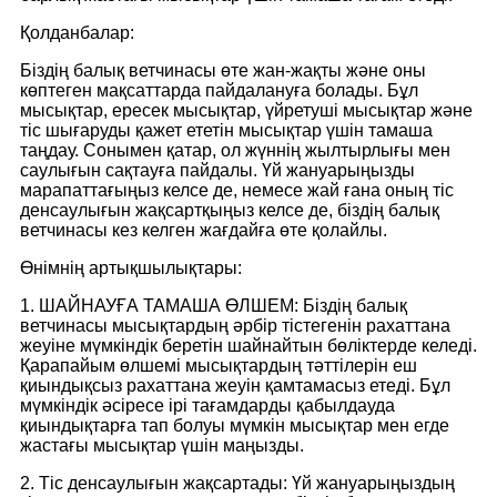
Қолданбалар:
Біздің балық ветчинасы өте жан-жақты және оны
көптеген мақсаттарда пайдалануға болады. Бұл
мысықтар, ересек мысықтар, үйретуші мысықтар және
тіс шығаруды қажет ететін мысықтар үшін тамаша
таңдау. Сонымен қатар, ол жүннің жылтырлығы мен
саулығын сақтауға пайдалы. Үй жануарыңызды
марапаттағыңыз келсе де, немесе жай ғана оның тіс
денсаулығын жақсартқыңыз келсе де, біздің балық
ветчинасы кез келген жағдайға өте қолайлы.
Өнімнің артықшылықтары:
1. ШАЙНАУҒА ТАМАША ӨЛШЕМ: Біздің балық
ветчинасы мысықтардың әрбір тістегенін рахаттана
жеуіне мүмкіндік беретін шайнайтын бөліктерде келеді.
Қарапайым өлшемі мысықтардың тәттілерін еш
қиындықсыз рахаттана жеуін қамтамасыз етеді. Бұл
мүмкіндік әсіресе ірі тағамдарды қабылдауда
қиындықтарға тап болуы мүмкін мысықтар мен егде
жастағы мысықтар үшін маңызды.
2. Тіс денсаулығын жақсартады: Үй жануарыңыздың