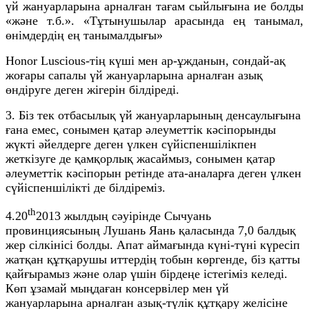
үй жануарларына арналған тағам сыйлығына ие болды
«және т.б.». «Тұтынушылар арасында ең танымал,
өнімдердің ең танымалдығы»
Honor Luscious-тің күші мен ар-ұжданын, сондай-ақ
жоғары сапалы үй жануарларына арналған азық
өндіруге деген жігерін білдіреді.
3. Біз тек отбасылық үй жануарларының денсаулығына
ғана емес, сонымен қатар әлеуметтік кәсіпорынды
жүкті әйелдерге деген үлкен сүйіспеншілікпен
жеткізуге де қамқорлық жасаймыз, сонымен қатар
әлеуметтік кәсіпорын ретінде ата-аналарға деген үлкен
сүйіспеншілікті де білдіреміз.
th
4.20
2013 жылдың сәуірінде Сычуань
провинциясының Лушань Яань қаласында 7,0 балдық
жер сілкінісі болды. Апат аймағында күні-түні күресіп
жатқан құтқарушы иттердің тобын көргенде, біз қатты
қайғырамыз және олар үшін бірдеңе істегіміз келеді.
Көп ұзамай мыңдаған консервілер мен үй
жануарларына арналған азық-түлік құтқару желісіне