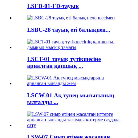
LSFD-01-FD-тауық
LSBC-28 тауық еті балықпен...
LSCT-01 тауық түтікшесіне
арналған қапшық ...
LSCW-01 Ақ тунец мысығының
ылғалды ...
LSW-07 Сиыр етінен жасалған