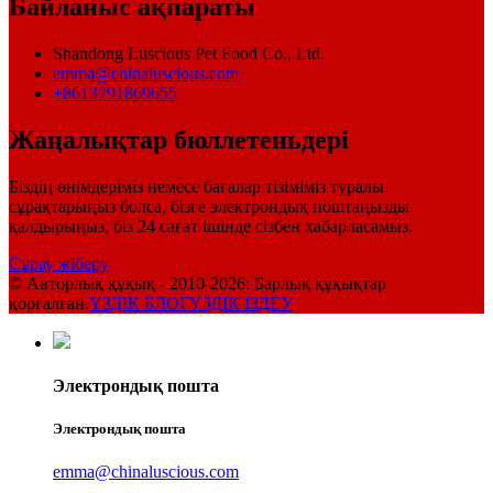
Байланыс ақпараты
Shandong Luscious Pet Food Co., Ltd.
emma@chinaluscious.com
+8613791869655
Жаңалықтар бюллетеньдері
Біздің өнімдеріміз немесе бағалар тізіміміз туралы
сұрақтарыңыз болса, бізге электрондық поштаңызды
қалдырыңыз, біз 24 сағат ішінде сізбен хабарласамыз.
Сұрау жіберу
© Авторлық құқық - 2010-2026: Барлық құқықтар
қорғалған.
ҮЗДІК БЛОГ
ҮЗДІК ІЗДЕУ
Электрондық пошта
Электрондық пошта
emma@chinaluscious.com