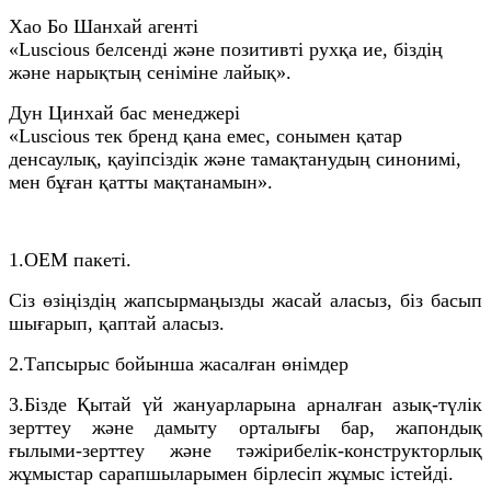
Хао Бо Шанхай агенті
«Luscious белсенді және позитивті рухқа ие, біздің
және нарықтың сеніміне лайық».
Дун Цинхай бас менеджері
«Luscious тек бренд қана емес, сонымен қатар
денсаулық, қауіпсіздік және тамақтанудың синонимі,
мен бұған қатты мақтанамын».
1.OEM пакеті.
Сіз өзіңіздің жапсырмаңызды жасай аласыз, біз басып
шығарып, қаптай аласыз.
2.
Тапсырыс бойынша жасалған өнімдер
3.
Бізде Қытай үй жануарларына арналған азық-түлік
зерттеу және дамыту орталығы бар, жапондық
ғылыми-зерттеу және тәжірибелік-конструкторлық
жұмыстар сарапшыларымен бірлесіп жұмыс істейді.