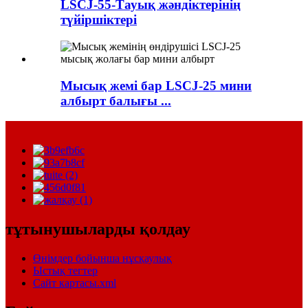
LSCJ-55-Тауық жәндіктерінің
түйіршіктері
Мысық жемі бар LSCJ-25 мини
албырт балығы ...
тұтынушыларды қолдау
Өнімдер бойынша нұсқаулық
Ыстық тегтер
Сайт картасы.xml