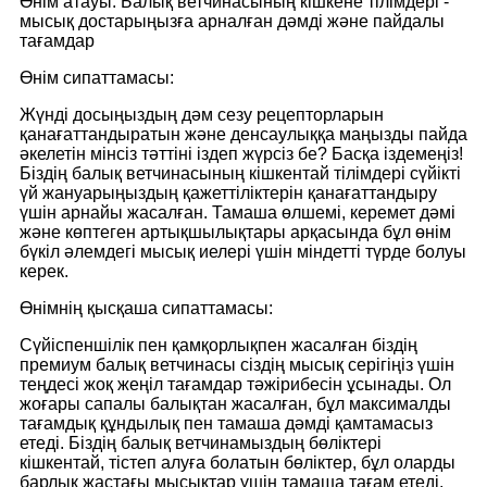
Өнім атауы: Балық ветчинасының кішкене тілімдері -
мысық достарыңызға арналған дәмді және пайдалы
тағамдар
Өнім сипаттамасы:
Жүнді досыңыздың дәм сезу рецепторларын
қанағаттандыратын және денсаулыққа маңызды пайда
әкелетін мінсіз тәттіні іздеп жүрсіз бе? Басқа іздемеңіз!
Біздің балық ветчинасының кішкентай тілімдері сүйікті
үй жануарыңыздың қажеттіліктерін қанағаттандыру
үшін арнайы жасалған. Тамаша өлшемі, керемет дәмі
және көптеген артықшылықтары арқасында бұл өнім
бүкіл әлемдегі мысық иелері үшін міндетті түрде болуы
керек.
Өнімнің қысқаша сипаттамасы:
Сүйіспеншілік пен қамқорлықпен жасалған біздің
премиум балық ветчинасы сіздің мысық серігіңіз үшін
теңдесі жоқ жеңіл тағамдар тәжірибесін ұсынады. Ол
жоғары сапалы балықтан жасалған, бұл максималды
тағамдық құндылық пен тамаша дәмді қамтамасыз
етеді. Біздің балық ветчинамыздың бөліктері
кішкентай, тістеп алуға болатын бөліктер, бұл оларды
барлық жастағы мысықтар үшін тамаша тағам етеді.