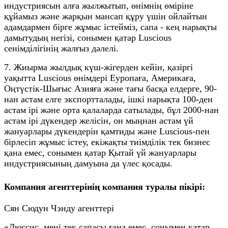
индустриясын алға жылжытып, өнімнің өміріне
құйамыз және жарқын мансап құру үшін ойлайтын
адамдармен бірге жұмыс істейміз, сапа - кең нарықты
дамытудың негізі, сонымен қатар Luscious
сенімділігінің жалғыз дәлелі.
7. Жиырма жылдық күш-жігерден кейін, қазіргі
уақытта Luscious өнімдері Еуропаға, Америкаға,
Оңтүстік-Шығыс Азияға және тағы басқа елдерге, 90-
нан астам елге экспортталады, ішкі нарықта 100-ден
астам ірі және орта қалаларда сатылады, бұл 2000-нан
астам ірі дүкендер желісін, он мыңнан астам үй
жануарлары дүкендерін қамтиды және Luscious-пен
бірлесіп жұмыс істеу, екіжақты тиімділік тек бизнес
қана емес, сонымен қатар Қытай үй жануарлары
индустриясының дамуына да үлес қосады.
Компания агенттерінің компания туралы пікірі:
Сян Сюдун Чэнду агенттері
«Люссис, мені тек сапасы ғана емес, сонымен қатар