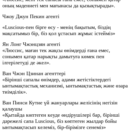
оның мәдениеті мен мағынасы да қызықтырады».
Чжоу Джун Пекин агенті
«Luscious-пен бірге өсу - менің бақытым, біздің
мақсатымыз бір, біз қол ұстасып жұмыс істейміз»
Ян Лонг Чжэнцзян агенті
«Люссис, маған тек жақсы өнімдерді ғана емес,
сонымен қатар нарықты дамытуға көмек пен
ілгерілетуді де әкел».
Ван Чжэн Цзинан агенттері
«Бірінші сапалы өнімдер, адами жетістіктердегі
ынтымақтастық механизмі, ынтымақтастық және өзара
тиімділік».
Ван Пинси Кутие үй жануарлары желісінің негізін
қалаушы
«Қытайда көптеген кеуде өндірушілері бар, бірінші
дәрежелі сапа Luscious, біз көптеген жылдар бойы
ынтымақтасып келеміз, бір-бірімізге сенеміз»