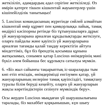
жеткізіліп, адамдардың адал серігіне жеткізіледі. Өз
өмірін қатерге тіккен кішкентай жауынгерлер үшін
кішіпейілділік танытыңыз!
5. Luscious командасының жүрегінде сөйлей алмайтын
кішкентай өмір құрмет пен қамқорлыққа лайық, тамақ
өндірісі кәсіпорны ретінде біз тұтынушыларға дұрыс
үй жануарларына арналған құндылықтарды жеткізуге,
оларға пайдалы және қауіпсіз үй жануарларына
арналған тағамды қалай таңдау керектігін айтуға
міндеттіміз, бұл біз брендтің қосымша құнына
жатқызамыз, сонымен қатар Luscious өнімдерінің мәні
бүкіл әлем бойынша бес құрлықта сатылуы мүмкін.
6. «Біз жыл сайынғы тақырыптық іс-шараларды тым
көп етіп өткіздік, өнімдерімізді енгізумен қатар, үй
жануарларының иелеріне тамақ қауіпсіздігі, тамақтану
туралы білім беруді кеңейту, оларға үй жануарларын
жақсы көретіндіктерін сезінуге мүмкіндік беру».
Осы жерден Luscious мыңдаған үй шаруашылығына
таралады, біз махаббат қорқынышын, күн шығу