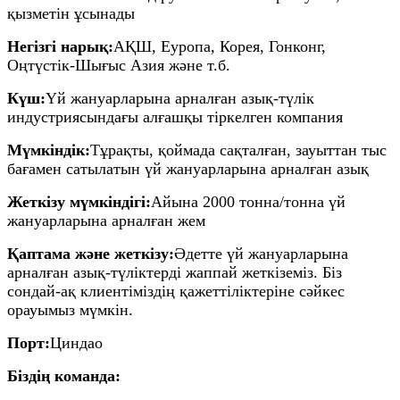
қызметін ұсынады
Негізгі нарық:
АҚШ, Еуропа, Корея, Гонконг,
Оңтүстік-Шығыс Азия және т.б.
Күш:
Үй жануарларына арналған азық-түлік
индустриясындағы алғашқы тіркелген компания
Мүмкіндік:
Тұрақты, қоймада сақталған, зауыттан тыс
бағамен сатылатын үй жануарларына арналған азық
Жеткізу мүмкіндігі:
Айына 2000 тонна/тонна үй
жануарларына арналған жем
Қаптама және жеткізу:
Әдетте үй жануарларына
арналған азық-түліктерді жаппай жеткіземіз. Біз
сондай-ақ клиентіміздің қажеттіліктеріне сәйкес
орауымыз мүмкін.
Порт:
Циндао
Біздің команда: