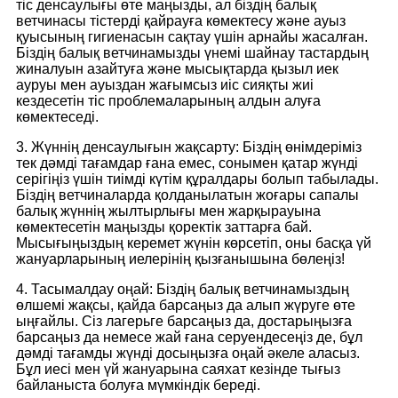
тіс денсаулығы өте маңызды, ал біздің балық
ветчинасы тістерді қайрауға көмектесу және ауыз
қуысының гигиенасын сақтау үшін арнайы жасалған.
Біздің балық ветчинамызды үнемі шайнау тастардың
жиналуын азайтуға және мысықтарда қызыл иек
ауруы мен ауыздан жағымсыз иіс сияқты жиі
кездесетін тіс проблемаларының алдын алуға
көмектеседі.
3. Жүннің денсаулығын жақсарту: Біздің өнімдеріміз
тек дәмді тағамдар ғана емес, сонымен қатар жүнді
серігіңіз үшін тиімді күтім құралдары болып табылады.
Біздің ветчиналарда қолданылатын жоғары сапалы
балық жүннің жылтырлығы мен жарқырауына
көмектесетін маңызды қоректік заттарға бай.
Мысығыңыздың керемет жүнін көрсетіп, оны басқа үй
жануарларының иелерінің қызғанышына бөлеңіз!
4. Тасымалдау оңай: Біздің балық ветчинамыздың
өлшемі жақсы, қайда барсаңыз да алып жүруге өте
ыңғайлы. Сіз лагерьге барсаңыз да, достарыңызға
барсаңыз да немесе жай ғана серуендесеңіз де, бұл
дәмді тағамды жүнді досыңызға оңай әкеле аласыз.
Бұл иесі мен үй жануарына саяхат кезінде тығыз
байланыста болуға мүмкіндік береді.