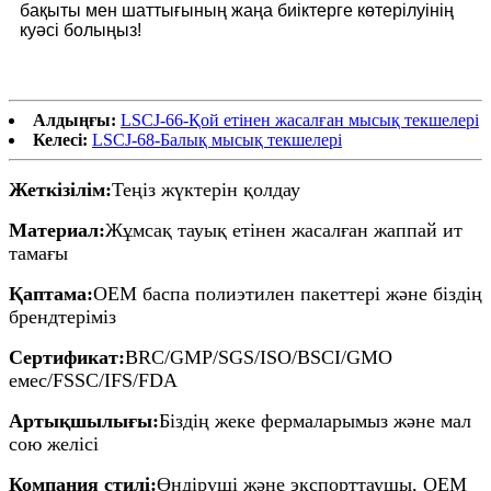
бақыты мен шаттығының жаңа биіктерге көтерілуінің
куәсі болыңыз!
Алдыңғы:
LSCJ-66-Қой етінен жасалған мысық текшелері
Келесі:
LSCJ-68-Балық мысық текшелері
Жеткізілім:
Теңіз жүктерін қолдау
Материал:
Жұмсақ тауық етінен жасалған жаппай ит
тамағы
Қаптама:
OEM баспа полиэтилен пакеттері және біздің
брендтеріміз
Сертификат:
BRC/GMP/SGS/ISO/BSCI/GMO
емес/FSSC/IFS/FDA
Артықшылығы:
Біздің жеке фермаларымыз және мал
сою желісі
Компания стилі:
Өндіруші және экспорттаушы, OEM