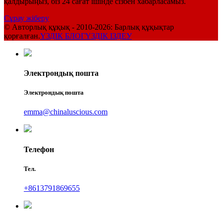
қалдырыңыз, біз 24 сағат ішінде сізбен хабарласамыз.
Сұрау жіберу
© Авторлық құқық - 2010-2026: Барлық құқықтар
қорғалған.
ҮЗДІК БЛОГ
ҮЗДІК ІЗДЕУ
Электрондық пошта
Электрондық пошта
emma@chinaluscious.com
Телефон
Тел.
+8613791869655