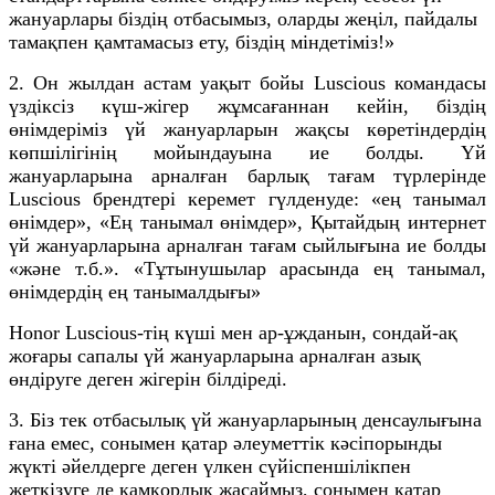
жануарлары біздің отбасымыз, оларды жеңіл, пайдалы
тамақпен қамтамасыз ету, біздің міндетіміз!»
2. Он жылдан астам уақыт бойы Luscious командасы
үздіксіз күш-жігер жұмсағаннан кейін, біздің
өнімдеріміз үй жануарларын жақсы көретіндердің
көпшілігінің мойындауына ие болды. Үй
жануарларына арналған барлық тағам түрлерінде
Luscious брендтері керемет гүлденуде: «ең танымал
өнімдер», «Ең танымал өнімдер», Қытайдың интернет
үй жануарларына арналған тағам сыйлығына ие болды
«және т.б.». «Тұтынушылар арасында ең танымал,
өнімдердің ең танымалдығы»
Honor Luscious-тің күші мен ар-ұжданын, сондай-ақ
жоғары сапалы үй жануарларына арналған азық
өндіруге деген жігерін білдіреді.
3. Біз тек отбасылық үй жануарларының денсаулығына
ғана емес, сонымен қатар әлеуметтік кәсіпорынды
жүкті әйелдерге деген үлкен сүйіспеншілікпен
жеткізуге де қамқорлық жасаймыз, сонымен қатар