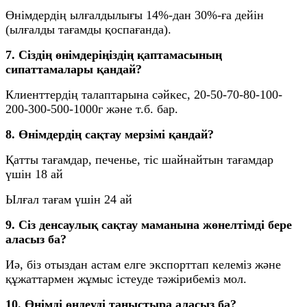
Өнімдердің ылғалдылығы 14%-дан 30%-ға дейін
(ылғалды тағамды қоспағанда).
7. Сіздің өнімдеріңіздің қаптамасының
сипаттамалары қандай?
Клиенттердің талаптарына сәйкес, 20-50-70-80-100-
200-300-500-1000г және т.б. бар.
8. Өнімдердің сақтау мерзімі қандай?
Қатты тағамдар, печенье, тіс шайнайтын тағамдар
үшін 18 ай
Ылғал тағам үшін 24 ай
9. Сіз денсаулық сақтау маманына жөнелтімді бере
аласыз ба?
Иә, біз отыздан астам елге экспорттап келеміз және
құжаттармен жұмыс істеуде тәжірибеміз мол.
10. Өнімді өңдеуді таныстыра аласыз ба?