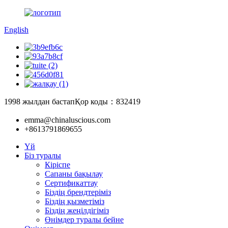
English
1998 жылдан бастап
Қор коды：832419
emma@chinaluscious.com
+8613791869655
Үй
Біз туралы
Кіріспе
Сапаны бақылау
Сертификаттау
Біздің брендтеріміз
Біздің қызметіміз
Біздің жеңілдігіміз
Өнімдер туралы бейне