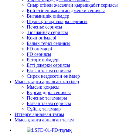
Сиыр етінен жасалған қырыққабат сериясы
Қой етінен жасалған джерки сериясы
Витаминдік өнімдер
Шұжық таяқшалары сериясы
Печенье сериясы
Тіс шайнау сериясы
Қоян өнімдері
Балық терісі сериясы
FD өнімдері
FD сериясы
Реторт өнімдері
Етті джерки сериясы
Ылғал тағам сериясы
Сирек кездесетін өнімдер
Мысықтарға арналған тәттілер
Мысық қоқысы
Құрғақ діріл сериясы
Печенье тағамдары
Ылғал тағам сериясы
Сұйық тағамдар
Иттерге арналған тағам
Мысықтарға арналған тағам