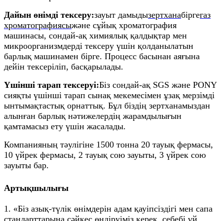
Дайын өнімді тексеру:
зауыт дамыды
зертхана
бірге
газ
хроматографиясы
және сұйық хроматография
машинасы, сондай-ақ химиялық қалдықтар мен
микроорганизмдерді тексеру үшін қолданылатын
барлық машинамен бірге. Процесс басынан аяғына
дейін тексеріліп, басқарылады.
Үшінші тарап тексеруі:
Біз сондай-ақ SGS және PONY
сияқты үшінші тарап сынақ мекемесімен ұзақ мерзімді
ынтымақтастық орнаттық. Бұл біздің зертханамыздан
алынған барлық нәтижелердің жарамдылығын
қамтамасыз ету үшін жасалады.
Компанияның тәулігіне 1500 тонна 20 тауық фермасы,
10 үйрек фермасы, 2 тауық сою зауыты, 3 үйрек сою
зауыты бар.
Артықшылығы
1. «Біз азық-түлік өнімдерін адам қауіпсіздігі мен сапа
стандарттарына сәйкес өндіруіміз керек, себебі үй