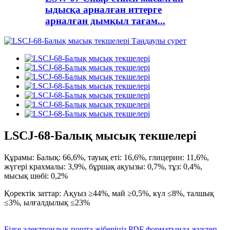
ыдысқа арналған иттерге
арналған дымқыл тағам...
LSCJ-68-Балық мысық текшелері
Құрамы: Балық: 66,6%, тауық еті: 16,6%, глицерин: 11,6%,
жүгері крахмалы: 3,9%, бұршақ ақуызы: 0,7%, тұз: 0,4%,
мысық шөбі: 0,2%
Қоректік заттар: Ақуыз ≥44%, май ≥0,5%, күл ≤8%, талшық
≤3%, ылғалдылық ≤23%
Бізге электрондық пошта жіберіңіз
PDF форматында жүктеп