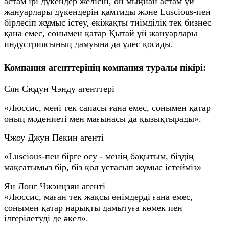
астам ірі дүкендер желісін, он мыңнан астам үй
жануарлары дүкендерін қамтиды және Luscious-пен
бірлесіп жұмыс істеу, екіжақты тиімділік тек бизнес
қана емес, сонымен қатар Қытай үй жануарлары
индустриясының дамуына да үлес қосады.
Компания агенттерінің компания туралы пікірі:
Сян Сюдун Чэнду агенттері
«Люссис, мені тек сапасы ғана емес, сонымен қатар
оның мәдениеті мен мағынасы да қызықтырады».
Чжоу Джун Пекин агенті
«Luscious-пен бірге өсу - менің бақытым, біздің
мақсатымыз бір, біз қол ұстасып жұмыс істейміз»
Ян Лонг Чжэнцзян агенті
«Люссис, маған тек жақсы өнімдерді ғана емес,
сонымен қатар нарықты дамытуға көмек пен
ілгерілетуді де әкел».