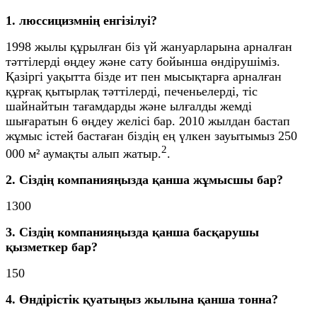
1. люссицизмнің енгізілуі?
1998 жылы құрылған біз үй жануарларына арналған
тәттілерді өңдеу және сату бойынша өндірушіміз.
Қазіргі уақытта бізде ит пен мысықтарға арналған
құрғақ қытырлақ тәттілерді, печеньелерді, тіс
шайнайтын тағамдарды және ылғалды жемді
шығаратын 6 өңдеу желісі бар. 2010 жылдан бастап
жұмыс істей бастаған біздің ең үлкен зауытымыз 250
2
000 м² аумақты алып жатыр.
.
2. Сіздің компанияңызда қанша жұмысшы бар?
1300
3. Сіздің компанияңызда қанша басқарушы
қызметкер бар?
150
4. Өндірістік қуатыңыз жылына қанша тонна?