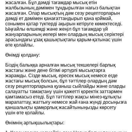
жасалған. Бұл дәмді тағамдар мысық етін
жалбызының дәмімен тұндырылған нағыз балықтан
жасалған. Олар мысықтың дәм сезу рецепторларын
дәмді ет дәмімен қанағаттандырып қана қоймай,
сонымен қатар түктерді ақырын кетіруге көмектеседі.
Ыңғайлы өлшемді және жеңіл бұл тағамдар үй
жануарларының иелері мен олардың мысық серіктері
арасындағы ұзақ қашықтықтағы қарым-қатынас үшін
өте қолайлы.
Өнімді қолдану:
Біздің балыққа арналған мысық текшелері барлық
жастағы және дене бітімі әртүрлі мысықтарға
жарамды. Сізде мысық, ересек мысық немесе егде
жастағы мысық болсын, бұл тәттілер олардың дәм
сезу рецепторларына қуаныш сыйлайды және оларды
салауатты тамақтану үшін қажетті қоректік заттармен
қамтамасыз етеді. Бұл тәттілер жақсы мінез-құлықты
марапаттау, жаттығу немесе жай ғана жүнді досыңызға
қаншалықты қамқорлық жасайтыныңызды көрсету
үшін өте қолайлы.
Өнімнің артықшылықтары: