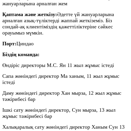
жануарларына арналған жем
Қаптама және жеткізу:
Әдетте үй жануарларына
арналған азық-түліктерді жаппай жеткіземіз. Біз
сондай-ақ клиентіміздің қажеттіліктеріне сәйкес
орауымыз мүмкін.
Порт:
Циндао
Біздің команда:
Өндіріс директоры М.С. Ян 11 жыл жұмыс істеді
Сапа жөніндегі директор Ма ханым, 11 жыл жұмыс
істеді
Даму жөніндегі директор Хан мырза, 12 жыл жұмыс
тәжірибесі бар
Ішкі сату жөніндегі директор, Сун мырза, 13 жыл
жұмыс тәжірибесі бар
Халықаралық сату жөніндегі директор Ханым Сун 13