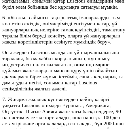
жатқызамыз, сонымен қатар Luscious өнімдерінің мәні
бүкіл әлем бойынша бес құрлықта сатылуы мүмкін.
6. «Біз жыл сайынғы тақырыптық іс-шараларды тым
көп етіп өткіздік, өнімдерімізді енгізумен қатар, үй
жануарларының иелеріне тамақ қауіпсіздігі, тамақтану
туралы білім беруді кеңейту, оларға үй жануарларын
жақсы көретіндіктерін сезінуге мүмкіндік беру».
Осы жерден Luscious мыңдаған үй шаруашылығына
таралады, біз махаббат қорқынышын, күн шығу
индустриясын алға жылжытып, өнімнің өміріне
құйамыз және жарқын мансап құру үшін ойлайтын
адамдармен бірге жұмыс істейміз, сапа - кең нарықты
дамытудың негізі, сонымен қатар Luscious
сенімділігінің жалғыз дәлелі.
7. Жиырма жылдық күш-жігерден кейін, қазіргі
уақытта Luscious өнімдері Еуропаға, Америкаға,
Оңтүстік-Шығыс Азияға және тағы басқа елдерге, 90-
нан астам елге экспортталады, ішкі нарықта 100-ден
астам ірі және орта қалаларда сатылады, бұл 2000-нан