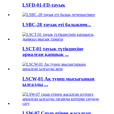
LSFD-01-FD-тауық
LSBC-28 тауық еті балықпен...
LSCT-01 тауық түтікшесіне
арналған қапшық ...
LSCW-01 Ақ тунец мысығының
ылғалды ...
LSW-07 Сиыр етінен жасалған