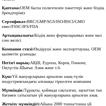
Қаптама:
OEM баспа полиэтилен пакеттері және біздің
брендтеріміз
Сертификат:
BRC/GMP/SGS/ISO/BSCI/GMO
емес/FSSC/IFS/FDA
Артықшылығы:
Біздің жеке фермаларымыз және мал
сою желісі
Компания стилі:
Өндіруші және экспорттаушы, OEM
қызметін ұсынады
Негізгі нарық:
АҚШ, Еуропа, Корея, Гонконг,
Оңтүстік-Шығыс Азия және т.б.
Күш:
Үй жануарларына арналған азық-түлік
индустриясындағы алғашқы тіркелген компания
Мүмкіндік:
Тұрақты, қоймада сақталған, зауыттан тыс
бағамен сатылатын үй жануарларына арналған азық
Жеткізу мүмкіндігі:
Айына 2000 тонна/тонна үй