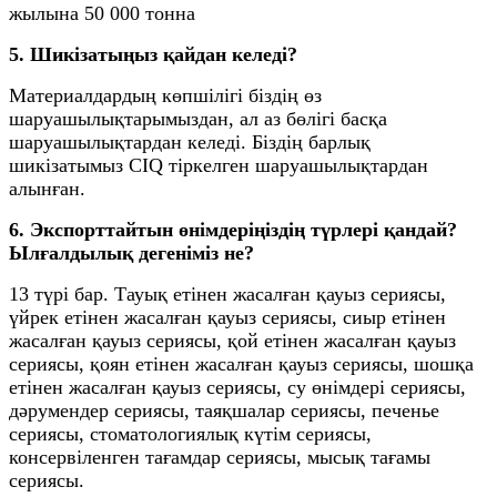
жылына 50 000 тонна
5. Шикізатыңыз қайдан келеді?
Материалдардың көпшілігі біздің өз
шаруашылықтарымыздан, ал аз бөлігі басқа
шаруашылықтардан келеді. Біздің барлық
шикізатымыз CIQ тіркелген шаруашылықтардан
алынған.
6. Экспорттайтын өнімдеріңіздің түрлері қандай?
Ылғалдылық дегеніміз не?
13 түрі бар. Тауық етінен жасалған қауыз сериясы,
үйрек етінен жасалған қауыз сериясы, сиыр етінен
жасалған қауыз сериясы, қой етінен жасалған қауыз
сериясы, қоян етінен жасалған қауыз сериясы, шошқа
етінен жасалған қауыз сериясы, су өнімдері сериясы,
дәрумендер сериясы, таяқшалар сериясы, печенье
сериясы, стоматологиялық күтім сериясы,
консервіленген тағамдар сериясы, мысық тағамы
сериясы.