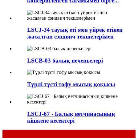
консервіленген тағамымен бірге...
LSCJ-34 тауық еті мен үйрек етінен
жасалған сэндвич текшелерімен
LSCB-03 балық печеньелері
Түрлі-түсті тофу мысық қоқысы
LSCJ-67 - Балық ветчинасының
кішкене кесектері