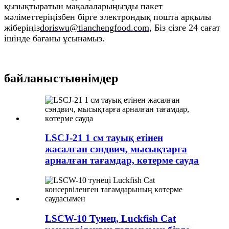
қызықтыратын мақалаларыңызды пакет
мәліметтеріңізбен бірге электрондық пошта арқылы
жіберіңіз
doriswu@tianchengfood.com
, Біз сізге 24 сағат
ішінде бағаны ұсынамыз.
байланысты
өнімдер
LSCJ-21 1 см тауық етінен
жасалған сэндвич, мысықтарға
арналған тағамдар, көтерме сауда
LSCW-10 Тунец, Luckfish Cat