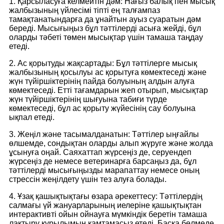
1. Қарсыласуға келмейтін дәм: Нағыз балық пен мысық
жалбызының үйлесімі тіпті ең талғампаз
тамақтанатындарға да ұнайтын ауыз суаратын дәм
береді. Мысығыңыз бұл тәттілерді асыға жейді, бұл
оларды тәбеті төмен мысықтар үшін тамаша таңдау
етеді.
2. Ас қорытуды жақсартады: Бұл тәттілерге мысық
жалбызының қосылуы ас қорытуға көмектеседі және
жүн түйіршіктерінің пайда болуының алдын алуға
көмектеседі. Етті тағамдарын жеп отырып, мысықтар
жүн түйіршіктерінің шығуына табиғи түрде
көмектеседі, бұл ас қорыту жүйесінің сау болуына
ықпал етеді.
3. Жеңіл және тасымалданатын: Тәттілер ыңғайлы
өлшемде, сондықтан оларды алып жүруге және жолда
ұсынуға оңай. Саяхаттап жүрсеңіз де, серуендеп
жүрсеңіз де немесе ветеринарға барсаңыз да, бұл
тәттілерді мысығыңызды марапаттау немесе оның
стрессін жеңілдету үшін тез алуға болады.
4. Ұзақ қашықтықтағы өзара әрекеттесу: Тәттілердің
салмағы үй жануарларының иелеріне қашықтықтан
интерактивті ойын ойнауға мүмкіндік беретін тамаша
лақтыру құрылымын қамтамасыз етеді. Басқа бөлмеде