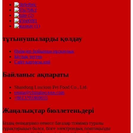
тұтынушыларды қолдау
Өнімдер бойынша нұсқаулық
Ыстық тегтер
Сайт картасы.xml
Байланыс ақпараты
Shandong Luscious Pet Food Co., Ltd.
emma@chinaluscious.com
+8613791869655
Жаңалықтар бюллетеньдері
Біздің өнімдеріміз немесе бағалар тізіміміз туралы
сұрақтарыңыз болса, бізге электрондық поштаңызды