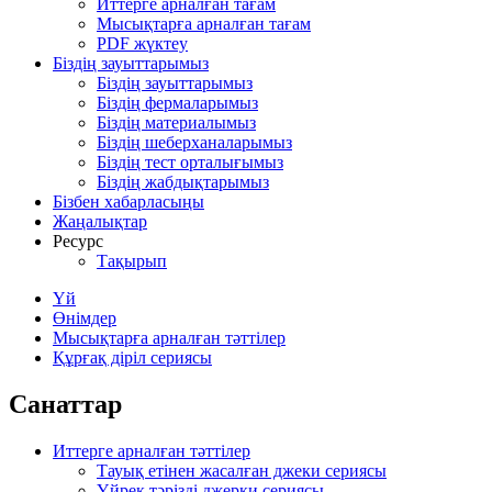
Иттерге арналған тағам
Мысықтарға арналған тағам
PDF жүктеу
Біздің зауыттарымыз
Біздің зауыттарымыз
Біздің фермаларымыз
Біздің материалымыз
Біздің шеберханаларымыз
Біздің тест орталығымыз
Біздің жабдықтарымыз
Бізбен хабарласыңы
Жаңалықтар
Ресурс
Тақырып
Үй
Өнімдер
Мысықтарға арналған тәттілер
Құрғақ діріл сериясы
Санаттар
Иттерге арналған тәттілер
Тауық етінен жасалған джеки сериясы
Үйрек тәрізді джерки сериясы