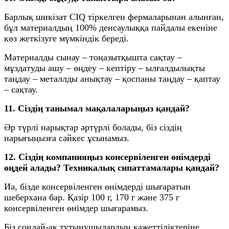
Барлық шикізат CIQ тіркелген фермаларынан алынған,
бұл материалдың 100% денсаулыққа пайдалы екеніне
көз жеткізуге мүмкіндік береді.
Материалды сынау – тоңазытқышта сақтау –
мұздатуды ашу – өңдеу – кептіру – ылғалдылықты
таңдау – металлды анықтау – қоспаны таңдау – қаптау
– сақтау.
11. Сіздің танымал мақалаларыңыз қандай?
Әр түрлі нарықтар әртүрлі болады, біз сіздің
нарығыңызға сәйкес ұсынамыз.
12. Сіздің компанияңыз консервіленген өнімдерді
өңдей алады? Техникалық сипаттамалары қандай?
Иә, бізде консервіленген өнімдерді шығаратын
шеберхана бар. Қазір 100 г, 170 г және 375 г
консервіленген өнімдер шығарамыз.
Біз сондай-ақ тұтынушылардың қажеттіліктеріне