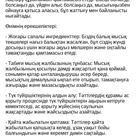
болсаңыз да, үйден алыс болсаңыз да, мысығыңызбен
ойнауға қатыса аласыз, бұл жаттығу мен байланысты
нығайтады.
Өнімнің ерекшеліктері:
- Жоғары сапалы ингредиенттер: Біздің балық мысық
текшелері нағыз балықтан жасалған, бұл сіздің жүнді
досыңыз үшін жоғары ақуыз мөлшерін және оңтайлы
тамақтануды қамтамасыз етеді.
- Табиғи мысық жалбызының тұнбасы: Мысық
жалбызының қосылуы дәмді жақсартып қана қоймай,
сонымен қатар ынталандырушы әсер береді,
мысықтың демалуына ықпал ете отырып, тамақтануға
азғырады және мазасыздықты азайтады.
- Түк түйіршіктерінің алдын алу: Тәттілердің құрамы ас
қорыту процесінде түк түйіршіктерін ақырын кетіруге
көмектеседі, ас қорыту жүйесінің саулығын
жақсартады және жайсыздықты азайтады.
- Қайта жабылатын қаптама: Тәттілер қайта
жабылатын қапшықта келеді, ұзақ уақыт бойы
балғындығын және керемет дәмін сақтайды.