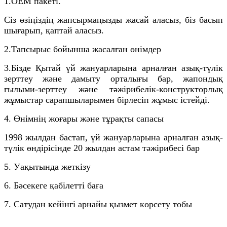
1.OEM пакеті.
Сіз өзіңіздің жапсырмаңызды жасай аласыз, біз басып
шығарып, қаптай аласыз.
2.
Тапсырыс бойынша жасалған өнімдер
3.
Бізде Қытай үй жануарларына арналған азық-түлік
зерттеу және дамыту орталығы бар, жапондық
ғылыми-зерттеу және тәжірибелік-конструкторлық
жұмыстар сарапшыларымен бірлесіп жұмыс істейді.
4. Өнімнің жоғары және тұрақты сапасы
1998 жылдан бастап, үй жануарларына арналған азық-
түлік өндірісінде 20 жылдан астам тәжірибесі бар
5. Уақытында жеткізу
6. Бәсекеге қабілетті баға
7. Сатудан кейінгі арнайы қызмет көрсету тобы