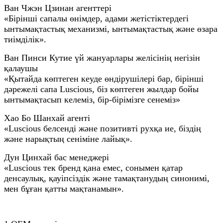
Ван Чжэн Цзинан агенттері
«Бірінші сапалы өнімдер, адами жетістіктердегі
ынтымақтастық механизмі, ынтымақтастық және өзара
тиімділік».
Ван Пинси Кутие үй жануарлары желісінің негізін
қалаушы
«Қытайда көптеген кеуде өндірушілері бар, бірінші
дәрежелі сапа Luscious, біз көптеген жылдар бойы
ынтымақтасып келеміз, бір-бірімізге сенеміз»
Хао Бо Шанхай агенті
«Luscious белсенді және позитивті рухқа ие, біздің
және нарықтың сеніміне лайық».
Дун Цинхай бас менеджері
«Luscious тек бренд қана емес, сонымен қатар
денсаулық, қауіпсіздік және тамақтанудың синонимі,
мен бұған қатты мақтанамын».