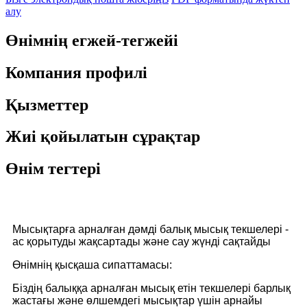
алу
Өнімнің егжей-тегжейі
Компания профилі
Қызметтер
Жиі қойылатын сұрақтар
Өнім тегтері
Мысықтарға арналған дәмді балық мысық текшелері -
ас қорытуды жақсартады және сау жүнді сақтайды
Өнімнің қысқаша сипаттамасы:
Біздің балыққа арналған мысық етін текшелері барлық
жастағы және өлшемдегі мысықтар үшін арнайы