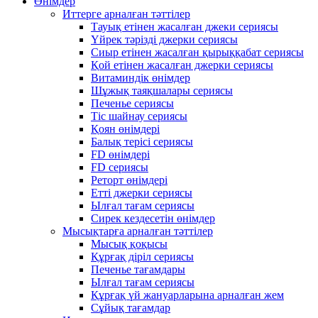
Өнімдер
Иттерге арналған тәттілер
Тауық етінен жасалған джеки сериясы
Үйрек тәрізді джерки сериясы
Сиыр етінен жасалған қырыққабат сериясы
Қой етінен жасалған джерки сериясы
Витаминдік өнімдер
Шұжық таяқшалары сериясы
Печенье сериясы
Тіс шайнау сериясы
Қоян өнімдері
Балық терісі сериясы
FD өнімдері
FD сериясы
Реторт өнімдері
Етті джерки сериясы
Ылғал тағам сериясы
Сирек кездесетін өнімдер
Мысықтарға арналған тәттілер
Мысық қоқысы
Құрғақ діріл сериясы
Печенье тағамдары
Ылғал тағам сериясы
Құрғақ үй жануарларына арналған жем
Сұйық тағамдар