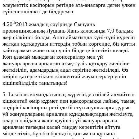
әлеуметтік кәсіпорын ретінде ата-аналарға деген үлкен
сүйіспеншілікті де білдіреміз.
th
4.20
2013 жылдың сәуірінде Сычуань
провинциясының Лушань Яань қаласында 7,0 балдық
жер сілкінісі болды. Апат аймағында күні-түні күресіп
жатқан құтқарушы иттердің тобын көргенде, біз қатты
қайғырамыз және олар үшін бірдеңе істегіміз келеді.
Көп ұзамай мыңдаған консервілер мен үй
жануарларына арналған азық-түлік құтқару желісіне
жеткізіліп, адамдардың адал серігіне жеткізіледі. Өз
өмірін қатерге тіккен кішкентай жауынгерлер үшін
кішіпейілділік танытыңыз!
5. Luscious командасының жүрегінде сөйлей алмайтын
кішкентай өмір құрмет пен қамқорлыққа лайық, тамақ
өндірісі кәсіпорны ретінде біз тұтынушыларға дұрыс
үй жануарларына арналған құндылықтарды жеткізуге,
оларға пайдалы және қауіпсіз үй жануарларына
арналған тағамды қалай таңдау керектігін айтуға
міндеттіміз, бұл біз брендтің қосымша құнына