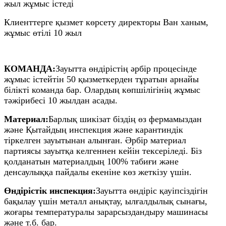
жыл жұмыс істеді
Клиенттерге қызмет көрсету директоры Ван ханым,
жұмыс өтілі 10 жыл
КОМАНДА:
Зауытта өндірістің әрбір процесінде
жұмыс істейтін 50 қызметкерден тұратын арнайы
білікті команда бар. Олардың көпшілігінің жұмыс
тәжірибесі 10 жылдан асады.
Материал:
Барлық шикізат біздің өз фермамыздан
және Қытайдың инспекция және карантиндік
тіркелген зауытынан алынған. Әрбір материал
партиясы зауытқа келгеннен кейін тексеріледі. Біз
қолданатын материалдың 100% табиғи және
денсаулыққа пайдалы екеніне көз жеткізу үшін.
Өндірістік инспекция:
Зауытта өндіріс қауіпсіздігін
бақылау үшін металл анықтау, ылғалдылық сынағы,
жоғары температуралы зарарсыздандыру машинасы
және т.б. бар.