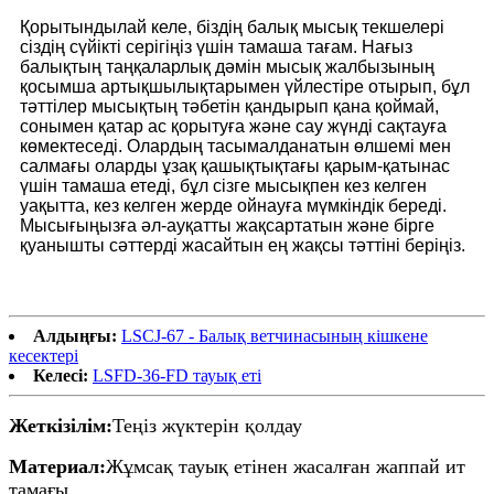
Қорытындылай келе, біздің балық мысық текшелері
сіздің сүйікті серігіңіз үшін тамаша тағам. Нағыз
балықтың таңқаларлық дәмін мысық жалбызының
қосымша артықшылықтарымен үйлестіре отырып, бұл
тәттілер мысықтың тәбетін қандырып қана қоймай,
сонымен қатар ас қорытуға және сау жүнді сақтауға
көмектеседі. Олардың тасымалданатын өлшемі мен
салмағы оларды ұзақ қашықтықтағы қарым-қатынас
үшін тамаша етеді, бұл сізге мысықпен кез келген
уақытта, кез келген жерде ойнауға мүмкіндік береді.
Мысығыңызға әл-ауқатты жақсартатын және бірге
қуанышты сәттерді жасайтын ең жақсы тәттіні беріңіз.
Алдыңғы:
LSCJ-67 - Балық ветчинасының кішкене
кесектері
Келесі:
LSFD-36-FD тауық еті
Жеткізілім:
Теңіз жүктерін қолдау
Материал:
Жұмсақ тауық етінен жасалған жаппай ит
тамағы