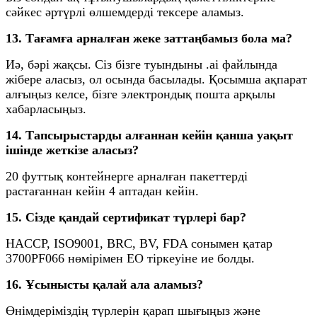
сәйкес әртүрлі өлшемдерді тексере аламыз.
13. Тағамға арналған жеке заттаңбамыз бола ма?
Иә, бәрі жақсы. Сіз бізге туындыны .ai файлында
жібере аласыз, ол осында басылады. Қосымша ақпарат
алғыңыз келсе, бізге электрондық пошта арқылы
хабарласыңыз.
14. Тапсырыстарды алғаннан кейін қанша уақыт
ішінде жеткізе аласыз?
20 футтық контейнерге арналған пакеттерді
растағаннан кейін 4 аптадан кейін.
15. Сізде қандай сертификат түрлері бар?
HACCP, ISO9001, BRC, BV, FDA сонымен қатар
3700PF066 нөмірімен ЕО тіркеуіне ие болды.
16. Ұсынысты қалай ала аламыз?
Өнімдеріміздің түрлерін қарап шығыңыз және